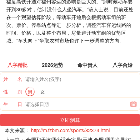
福厦高铁开通对福州客运的影响是巨大的。“到时候动车要
开到30多对，估计没什么人坐汽车。”该人士说，目前还处
在一个观望估算阶段，等动车开通后会根据动车组的班
次、票价、停靠站点等进一步分析，调整汽车客运线路的
时间、价格，以及整个布局，尽量避开动车组的优势区
域。“车头向下”争取农村市场也许下一步调整的方向。
八字精批
2026运势
命中贵人
八字合婚
姓 名
性 别
男
女
生 日
本文来源：
http://m.fzbm.com/sports/82374.html
上一篇：
合肥和天津哪个适合定居(天津 合肥 哪里发展好)