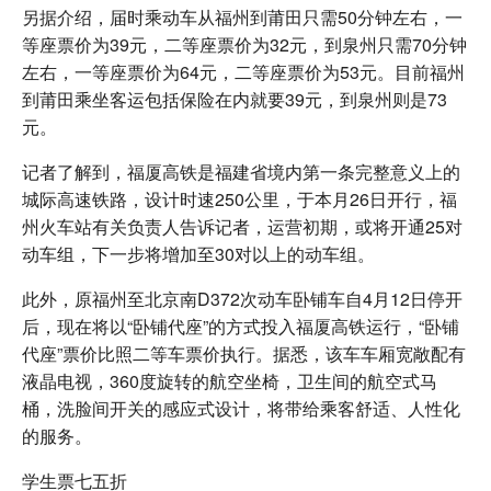
另据介绍，届时乘动车从福州到莆田只需50分钟左右，一
等座票价为39元，二等座票价为32元，到泉州只需70分钟
左右，一等座票价为64元，二等座票价为53元。目前福州
到莆田乘坐客运包括保险在内就要39元，到泉州则是73
元。
记者了解到，福厦高铁是福建省境内第一条完整意义上的
城际高速铁路，设计时速250公里，于本月26日开行，福
州火车站有关负责人告诉记者，运营初期，或将开通25对
动车组，下一步将增加至30对以上的动车组。
此外，原福州至北京南D372次动车卧铺车自4月12日停开
后，现在将以“卧铺代座”的方式投入福厦高铁运行，“卧铺
代座”票价比照二等车票价执行。据悉，该车车厢宽敞配有
液晶电视，360度旋转的航空坐椅，卫生间的航空式马
桶，洗脸间开关的感应式设计，将带给乘客舒适、人性化
的服务。
学生票七五折