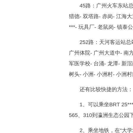
45路：广州火车东站总站
猎德- 双塔路- 赤岗- 江海大
***- 玩具厂- 老鼠岗- 镇泰公
252路：天河客运站总站
广州体院- 广州大道中- 南方
军医学校- 台涌- 龙潭- 新滘
树头- 小洲- 小洲村- 小洲
还有比较快捷的方法：
1、可以乘坐BRT 25
565、310到瀛洲生态公
2、乘坐地铁，在“大学