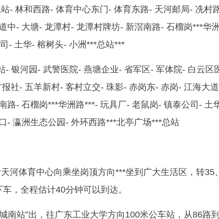
- 林和西路- 体育中心东门- 体育东路- 天河邮局- 冼村路
道中- 大塘- 龙潭村- 龙潭村牌坊- 新滘南路- 石榴岗***华
司- 土华- 榕树头- 小洲***总站***
- 银河园- 武警医院- 燕塘企业- 省军区- 军体院- 白云区
报社- 五羊新村- 客村立交- 珠影- 赤岗东- 赤岗- 江海大道
南路- 石榴岗***华洲路***- 玩具厂- 老鼠岗- 镇泰公司- 土华
村口- 瀛洲生态公园- 外环西路***北亭广场***总站
***天河体育中心向乘坐岗顶方向***坐到广大生活区，转35
园下车，全程估计40分钟可以到达。
城南站”出，往广东工业大学方向100米公车站，从86路