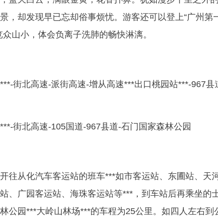
景，却发现早已忘却俗事烦忧。游客还可以登上“广州第
览众山小，体会负离子洗肺的畅快淋漓。
***-街北高速-派街高速-增从高速***出口桃园站***-967县
***-街北高速-105国道-967县道-石门国家森林公园
开往从化汽车客运站的班车***如市客运站、东圃站、天
站、广园客运站、海珠客运站等***，到车站后再乘坐的
公园***大岭山林场***的车程为25公里。如四人左右到