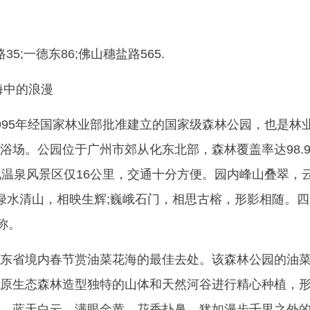
35;一德东86;佛山穗盐路565.
海中的浪漫
995年经国家林业部批准建立的国家级森林公园，也是林
浴场。公园位于广州市郊从化东北部，森林覆盖率达98.
化温泉风景区仅16公里，交通十分方便。园内峰山叠翠，
;绿水清山，相映生辉;巍峨石门，相思古榕，形影相随。
称。
东省境内春节赏油菜花海的最佳去处。该森林公园的油
原生态森林造型独特的山体和天然河谷进行精心种植，
，蓝天白云，满眼金黄，花香扑鼻。犹如漫步千里之外