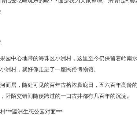
情侣去吃喝玩乐的呢?下面是我为大家整理广州情侣约会
!
觉
果园中心地带的海珠区小洲村，这里至今仍保留着岭南
小洲村，就好像走进了一座民俗博物馆。
河而居，随处可见的百年古榕浓廕庇日，五六百年高龄
，阡陌交错间随便跨过的一口古井都有几百年的沉淀。
***瀛洲生态公园对面***