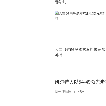
选活动
大雪|冷雨冷多添衣服橙橙黄东
补时
凯尔特人以54-49领先
福州便民网
NBA