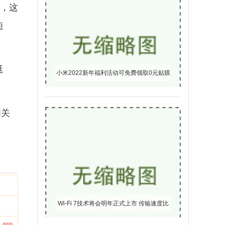
，这
短
延
小米2022新年福利活动可免费领取0元贴膜
持续到1月底
相关
Wi-Fi 7技术将会明年正式上市 传输速度比
Wi-Fi 6快2.4倍