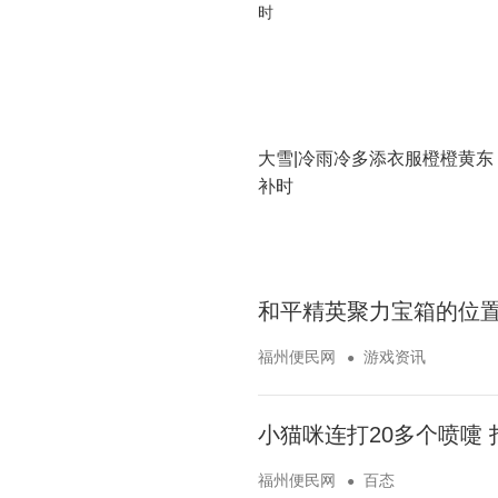
大雪|冷雨冷多添衣服橙橙黄东
补时
和平精英聚力宝箱的位置
福州便民网
游戏资讯
小猫咪连打20多个喷嚏
福州便民网
百态