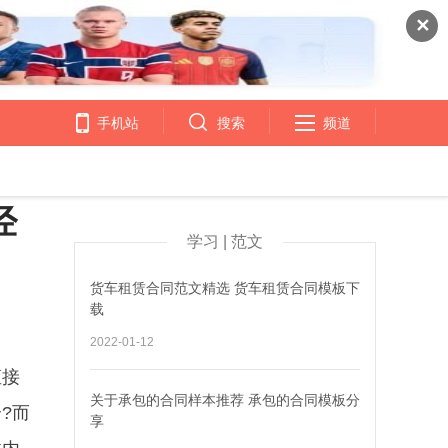
✕
手机站
搜索
频道
经
学习 | 范文
货车租赁合同范文精选 货车租赁合同模板下
载
2022-01-12
直接
关于承包的合同样本推荐 承包的合同模板分
?而
享