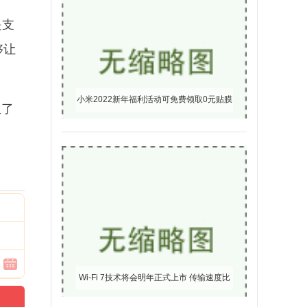
是支
够让
小米2022新年福利活动可免费领取0元贴膜
里了
持续到1月底
Wi-Fi 7技术将会明年正式上市 传输速度比
Wi-Fi 6快2.4倍