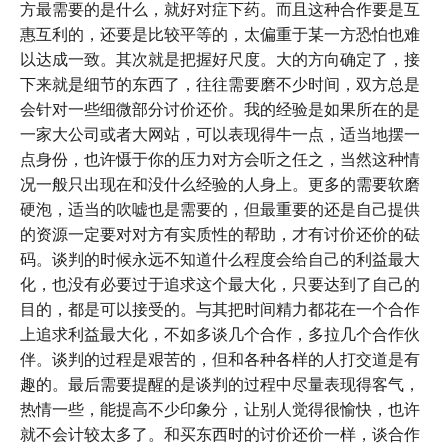
方最需要的是什么，就好对症下药。而且这种合作要是互
惠互利的，还要是比较平等的，太偏重于某一方恐怕也难
以达成一致。其次就是把握好尺度。大的方向确定了，接
下来就是细节的东西了，往往需要磨不少时间，双方总是
会针对一些细微部分讨价还价。我的经验是如果所在的是
一家大公司或者大网站，可以表现得牛一点，适当地摆一
点身份，也许慑于你的压力对方会听之任之，当然这种情
况一般只出现在和没什么经验的人身上。更多的需要软磨
硬泡，适当的吹嘘也是需要的，但最重要的还是自己提供
的资源一定要对对方有实质性的帮助，才有讨价还价的砝
码。谈判的时候永远不知道什么程度会给自己的利益最大
化，也没有必要过于追求这个最大化，只要达到了自己的
目的，都是可以接受的。与其把时间精力都花在一个合作
上追求利益最大化，不如多谈几个合作，多拉几个合作伙
伴。谈判的过程是艰苦的，但和各种各样的人打交道是有
趣的。最后需要提醒的是谈判的过程中尽量表现得客气，
热情一些，能提高不少印象分，让别人觉得很愉快，也许
就不会计较太多了。和买东西时的讨价还价一样，谈合作