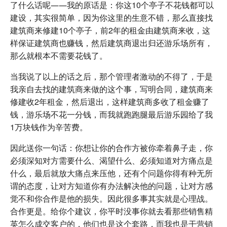
了什么话呢――我的原话是：你这10个亭子不花钱都可以
建设，其实很简单，因为你这里的生意不错，那么直接找
建筑商来修建10个亭子，前2年的租金由建筑商来收，这
样保证建筑商也赚钱，然后建筑商退出归还游乐场所有，
那么就根本不需要花钱了。
当我说了以上的话之后，那个管理者激动的不得了，于是
我亲自去找的建筑商来做的这个事，写明合同，建筑商来
修建收2年租金，然后退出，这样建筑商多收了租金赚了
钱，游乐场不花一分钱，而我就跑跑腿最后游乐园给了我
1万块钱作为辛苦费。
因此送你一句话：你想让你的合作方被你牵着鼻子走，你
必须深知对方需要什么、渴望什么、必须知道对方痛点是
什么，最后就放大痛点来压他，还有个问题你得有种无所
谓的态度，让对方知道你有办法解决他的问题，让对方感
觉不和你合作是他的损失。因此很多事其实就是心理战。
合作更是。给你个建议，你平时没事你就去看那些销售精
英怎么成交客户的，他们也是这个套路，而我也是干营销