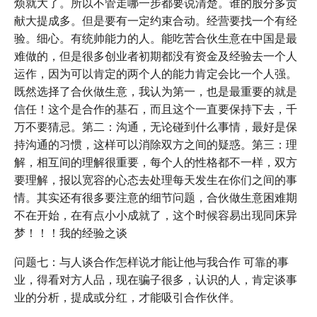
烦就大了。所以不管走哪一步都要说清楚。谁的股分多贡
献大提成多。但是要有一定约束合动。经营要找一个有经
验。细心。有统帅能力的人。能吃苦合伙生意在中国是最
难做的，但是很多创业者初期都没有资金及经验去一个人
运作，因为可以肯定的两个人的能力肯定会比一个人强。
既然选择了合伙做生意，我认为第一，也是最重要的就是
信任！这个是合作的基石，而且这个一直要保持下去，千
万不要猜忌。第二：沟通，无论碰到什么事情，最好是保
持沟通的习惯，这样可以消除双方之间的疑惑。第三：理
解，相互间的理解很重要，每个人的性格都不一样，双方
要理解，报以宽容的心态去处理每天发生在你们之间的事
情。其实还有很多要注意的细节问题，合伙做生意困难期
不在开始，在有点小小成就了，这个时候容易出现同床异
梦！！！我的经验之谈
问题七：与人谈合作怎样说才能让他与我合作 可靠的事
业，得看对方人品，现在骗子很多，认识的人，肯定谈事
业的分析，提成或分红，才能吸引合作伙伴。