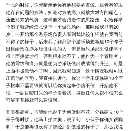
什么的时候，你就暗示他你有他想要的资源、或者有解决
他存在问题的方法，知道对方的痛点就放大对方的痛点，
压低对方的气势，这样他才会跟着你的思路走。我给你举
个例子我曾经怎么谈下一个游乐场的，那时候我只有20
岁，一开始那个游乐场负责人看到我比较年轻就在我面前
不得了的样子，后来我了解到那个游乐场想新建10个亭子
出租给想在游乐场做生意的人，但是游乐场那里修建亭子
得上面拨款才行，否则根本动不了，他作为一个管理者，
他的需求和痛点就是想为游乐场做出成绩得到升迁。可是
上面不拨款动不了啊，因此我就知道，这个情况我就可以
压倒他的气势，我直接告诉他：你这个游乐场修建10个亭
子根本不需要钱就可以给你搞起来你信不信，开始他不
信，一副目瞪口呆的样子看着我，换做任何人都不信怎么
可能不花钱就可以建设啊。
其实很简单，当我给他说了为何做到不花一分钱建立10个
亭子得时候，他马上拍大腿，说了句：小伙子你确实很聪
明！于是他再也没有了曾经那副傲慢的样子了，那么我说