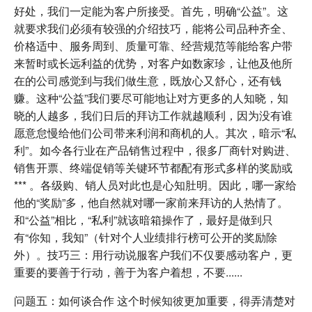
好处，我们一定能为客户所接受。首先，明确“公益”。这
就要求我们必须有较强的介绍技巧，能将公司品种齐全、
价格适中、服务周到、质量可靠、经营规范等能给客户带
来暂时或长远利益的优势，对客户如数家珍，让他及他所
在的公司感觉到与我们做生意，既放心又舒心，还有钱
赚。这种“公益”我们要尽可能地让对方更多的人知晓，知
晓的人越多，我们日后的拜访工作就越顺利，因为没有谁
愿意怠慢给他们公司带来利润和商机的人。其次，暗示“私
利”。如今各行业在产品销售过程中，很多厂商针对购进、
销售开票、终端促销等关键环节都配有形式多样的奖励或
*** 。各级购、销人员对此也是心知肚明。因此，哪一家给
他的“奖励”多，他自然就对哪一家前来拜访的人热情了。
和“公益”相比，“私利”就该暗箱操作了，最好是做到只
有“你知，我知”（针对个人业绩排行榜可公开的奖励除
外）。技巧三：用行动说服客户我们不仅要感动客户，更
重要的要善于行动，善于为客户着想，不要......
问题五：如何谈合作 这个时候知彼更加重要，得弄清楚对