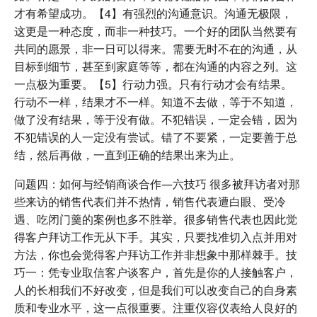
才有希望成功。【4】有强烈的沟通意识。沟通无极限，
这更是一种态度，而非一种技巧。一个好的团队当然要有
共同的愿景，非一日可以得来。需要无时不在的沟通，从
目标到细节，甚至到家庭等等，都在沟通的内容之列。这
一点极为重要。【5】行动力强。只有行动才会有结果。
行动不一样，结果才不一样。知道不去做，等于不知道，
做了没有结果，等于没有做。不犯错误，一定会错，因为
不犯错误的人一定没有尝试。错了不要紧，一定要善于总
结，然后再做，一直到正确的结果出来为止。
问题四：如何与经销商谈合作―六技巧 很多被拜访者对那
些来访的销售代表们并不热情，销售代表遭白眼、受冷
遇、吃闭门羹的案例也多不胜举。很多销售代表也因此觉
得客户拜访工作无从下手。其实，只要找准切入点并用对
方法，你也会觉得客户拜访工作并非想象中那样棘手。技
巧一：凭专业取信客户谈客户，首先是你的人接触客户，
人的长相我们不好改变，但是我们可以改变自己的自身素
质和专业水平，这一点很重要。注重仪容仪表给人良好的