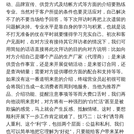
动、品牌宣传、供货方式及结帐方式等方面的介绍要熟练
专业。当然对于客户所提的条件也要灵活应对，自己解决
不了的不要当场给予回答，等下次拜访时再把上次遗留的
问题解决掉。专业水平是靠自身的学习与积累，也就是说
不打无准备的仗在平时就要懂得学习充实自己。初次和客
户见面时，在对方没有接待其它拜访者的情况下，我们可
用简短的话语直接将此次拜访的目的向对方说明：比如向
对方介绍自己是哪个产品的生产厂家（代理商）；是来谈
供货合作事宜，还是来开展促销活动；是来签订合同，还
是查询销量；需要对方提供哪些方面的配合和支持等等。
如果没有这一番道明来意的介绍，终端营业员起初很可能
会将我们当成一名消费者而周到地服务。当他为推荐产
品、介绍功能、提醒注意事项等等而大费口舌时，我们再
向他说明来意时，对方将有一种强烈的“白忙活”甚至是被
欺骗的感觉，马上就会产生反感、抵触情绪。这时，要想
顺利开展下一步工作肯定就难了。技巧二：以“利”诱导商
人重利。这个“利”字，包括两个层面：公益和私利。我们
也可以简单地把它理解为“好处”，只要能给客户带来某种