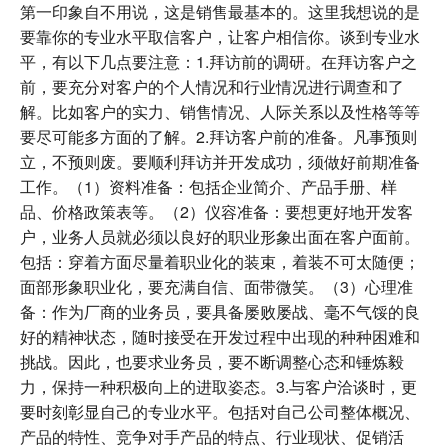
第一印象自不用说，这是销售最基本的。这里我想说的是
要靠你的专业水平取信客户，让客户相信你。谈到专业水
平，有以下几点要注意：1.拜访前的调研。在拜访客户之
前，要充分对客户的个人情况和行业情况进行调查和了
解。比如客户的实力、销售情况、人际关系以及性格等等
要尽可能多方面的了解。2.拜访客户前的准备。凡事预则
立，不预则废。要顺利拜访并开发成功，须做好前期准备
工作。（1）资料准备：包括企业简介、产品手册、样
品、价格政策表等。（2）仪容准备：要想更好地开发客
户，业务人员就必须以良好的职业形象出面在客户面前。
包括：穿着方面尽量着职业化的装束，着装不可太随便；
面部形象职业化，要充满自信、面带微笑。（3）心理准
备：作为厂商的业务员，要具备屡败屡战、毫不气馁的良
好的精神状态，随时接受在开发过程中出现的种种困难和
挑战。因此，也要求业务员，要不断调整心态和锤炼毅
力，保持一种积极向上的进取姿态。3.与客户洽谈时，更
要时刻彰显自己的专业水平。包括对自己公司整体概况、
产品的特性、竞争对手产品的特点、行业现状、促销活