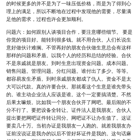
的时候更多的并不是为了一味压低价格，而是为了得到心
理上的满足，所以不断地在过程中发现他的需要，尽量满
足他的需求，过程也许会更加顺利。
问题六：如何跟别人谈项目合作，要注意哪些细节。 要是
你觉的项目好。能转到很多钱。就不用合伙。人们长说生
意好做伙计难搁。不管再好的朋友合伙做生意总会有这样
那样的问题和矛盾。以我个人的经历和总结的经验。合伙
不是亲戚就是朋友。到时生意出现资金问题。成本问题。
销售问题。管理问题。分红问题。谁付出了多少。等等。
都容易发生矛盾。到时亲戚朋友都成了仇人。资金不是太
大可以代款。真的许要合伙。那就看这个生意是谁先带头
的。谁主动企业法人应该是谁。这个一定要搞清楚。不然
后果太嘛烦。比如我一个朋友合伙开了网吧。最后闹的不
分不行了。要把设备全转让。证件法人是我朋友。合伙人
提出要把网吧证件转让同分。网吧证不让办生值了。这证
要卖几十万。当初办证是我朋友一人跑的。就差我朋友办
证前没说证是我办的以后不管好坏证件是我的。这句话麻