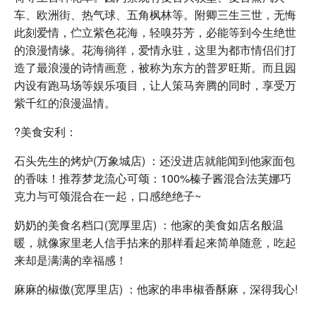
车、欧洲街、热气球、五角枫林等。附卿三生三世，无悔
此刻爱情，伫立紫色花海，轻嗅芬芳，必能等到今生绝世
的浪漫情缘。花海徜徉，爱情永驻，这里为都市情侣们打
造了最浪漫的诗情画意，被称为东方的普罗旺斯。而且园
内设有跑马场等娱乐项目，让人策马奔腾的同时，享受万
紫千红的浪漫温情。
?美食安利：
石头先生的烤炉(万象城店) ：还没进店就能闻到他家面包
的香味！推荐梦龙流心可颂：100%榛子酱混合法芙娜巧
克力与可颂混合在一起，口感绝绝子~
奶奶的美食名档口(宽厚里店) ：他家的美食如店名般温
暖，就像家里老人信手拈来的那样看起来简单随意，吃起
来却是满满的幸福感！
麻麻的椒傲(宽厚里店) ：他家的串串椒香酥麻，深得我心!