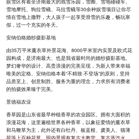
娱雪区有着全济南最大的戏雪乐园，雪圈、雪地碰碰车、
雪地摩托、狗拉雪橇、马拉雪橇等30余种娱雪项目让你尽
情在雪地上撒野，大人孩子一起享受滑雪的乐趣，畅玩寒
假，过一个充实的冬天。
安纳伯格婚纱摄影基地
由35万平米薰衣草外景花海、8000平米室内实景及欧式花
园构成，是济南最大、也是我省最时尚的婚纱摄影基地。
梦幻奢华的设计、高贵浪漫的完美呈现，为新人带来幸福
唯美的定格。安纳伯格本着“不精致·不登场”的原则，坚持
品质至上、创意制胜、服务为重的理念，力求所有消费者
的拍摄效果臻于完美。
景德福农业
香草园是山东省最早种植香草的农业园区。拥有大面积的
浪漫花海，这里遍植世界各种香草，以象征爱情的薰衣草
和马鞭草为主，此外还有白牡丹、板蓝根、虞美人、猫薄
荷等上百种花草。园内景观有复古大教堂、复古蒸汽火