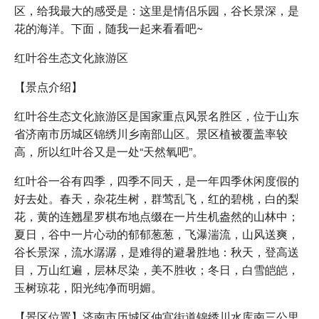
区，给我最大的感受是：这里是情侣乐园，谷长景深，是
花的海洋。下面，随我一起来看看吧~
红叶谷生态文化旅游区
【景点介绍】
红叶谷生态文化旅游区是国家重点风景名胜区，位于山东
省济南市历城区锦绣川乡南部山区。景区植被覆盖率较
高，所以红叶谷又是一处“天然氧吧”。
红叶谷一谷有四季，四季不同天，是一年四季休闲度假的
好去处。春天，杂花生树，群莺乱飞，红的碧桃，白的梨
花，黄的连翘星罗棋布地点缀在一片生机盎然的山林中；
夏日，谷中一片心动的郁郁葱葱，飞瀑湍流，山风送爽，
谷长景深，流水潺潺，是难得的避暑胜地：秋天，登高送
目，万山红遍，层林尽染，美不胜收；冬日，白雪皑皑，
玉树琼花，阳光纯净而明媚。
【景区位置】济南市历城区仲宫街道锦绣川水库南三公里