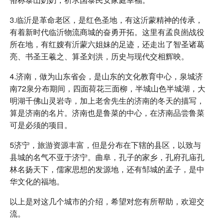
3.临沂是革命老区，是红色圣地，有这沂蒙精神的传承，
有着新时代临沂物流商城的奋勇开拓。这里有孟良崮战役
所在地，有红嫂有沂蒙六姐妹的足迹，还走出了智圣诸葛
亮、书圣王羲之、算圣刘洪，历史与现代交相辉映。
4.济南，做为山东省会，是山东的文化教育中心，泉城济
南72泉分布期间，四面荷花三面柳，半城山色半城湖，大
明湖千佛山灵岩寺，加上老舍先生的济南的冬天的描写，
算是济南的名片。济南也是鲁菜的中心，在济南品尝鲁菜
可是必须的项目。
5济宁，旅游资源丰富，但是分布在下辖的县区，以致与
县城的名气不亚于济宁。曲阜，孔子的家乡，孔府孔庙孔
林名扬天下，儒家思想的发源地，还有邹城的孟子，是中
华文化的福地。
以上是对这几个城市的介绍，希望对您有所帮助，欢迎交
流。