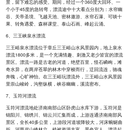
景，留下难忘的感受。期间，经过一个360度大回环、一
个小于45度的急转弯，漂流途中十大看点分别为：水帘幽
谷、关帝圣境、飞越天池、密林遨游、水帘石瀑、可啖十
果、转角遇爱、森林课堂、泰山石画、峰起云涌。
6、三王峡泉水漂流
三王峪泉水漂流位于章丘三王峪山水风景园内，地上泉水
漂流1800多米，是一个充满情趣、刺激又老少皆宜的漂流
景区。漂流一路是古老的河道，绝壁百里，怪石嶙峋，滩
奇水异，在两岸苍翠的林木中穿梭而行，迂回流连，驰魂
奔魄，心旷神怡。在三王峪玩漂流外，三王峪山水风景园
里崇山峻岭，沟壑纵横，峡谷幽幽，溪流密布。
7、玉符河漂流
玉符河漂流地处济南南部山区卧虎山水库下游，玉符河是
锦阳川、锦绣川、锦云川汇集而成，上游连通济南南部风
景区，全长40多公里，上游段河道坡降较大，河床蜿蜒曲
折，河两岸山峰林立，植被资源丰富，景色宜人。漂流起