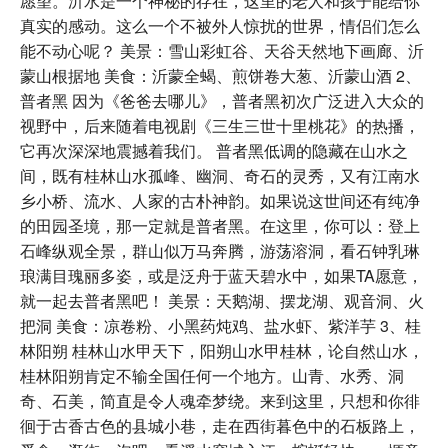
愿望。沂水是一个神秘的存在，这里的老人和孩子能给你
真实的感动。这么一个不被外人惊扰的世界，情侣们怎么
能不动心呢？ 美景：雪山彩虹谷、天谷天然地下画廊、沂
蒙山根据地 美食：沂蒙全蝎、煎饼卷大葱、沂蒙山酒 2、
普者黑 因为《爸爸去哪儿》，普者黑初次广泛进入大众的
视野中，后来随着电视剧《三生三世十里桃花》的热播，
它再次深深地震撼着我们。 普者黑低调的隐藏在山水之
间，既有桂林山水孤峰、幽洞、奇石的灵秀，又有江南水
乡小桥、流水、人家的古朴神韵。如果说这世间还有纯净
的田园圣境，那一定就是普者黑。在这里，你可以：登上
石峰纵观全景，群山似万马奔腾，游荡溶洞，看石钟乳琳
琅满目瑰丽多姿，或是泛舟于蓝天碧水中，如果TA愿意，
就一起去普者黑吧！ 美景：天鹅湖、摆龙湖、观音洞、火
把洞 美食：凉卷粉、小黑药炖鸡、盐水虾、紫洋芋 3、桂
林阳朔 桂林山水甲天下，阳朔山水甲桂林，论自然山水，
桂林阳朔肯定不输全国任何一个地方。山青、水秀、洞
奇、石美，简直是令人魂牵梦绕。来到这里，只想和你徘
徊于古香古色的县城小巷，走在西街暮色中的石板路上，