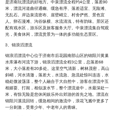
是济南玩漂流的好地方。中泉漂流全程约4公里，落差90
米，漂流河道曲径通幽、缓急有序、落差适宜、无险滩、
无乱石。岸边泉流密布、崖壁峭立、村舍俨然、景色宜
人。卵石漫滩、沟谷纵横、水流清浅，特有韵味。景区还
配有戏水区，游乐区及旅客服务大厅。中泉漂流集自驾观
光，美食休闲，漂流赏景为一体的多功能生态景区。
3、锦浪滔漂流
锦浪滔漂流中心位于济南市后花园南部山区的锦阳川黄巢
水库瀑布河流下游，锦浪滔漂流全程3公里，总落差68
米，大小落差有20多处。这里空气清新，树林茂密，高山
斜峭，河水清澈，落差大，水流急、急流处惊叫连连，水
稳处微波荡漾，整个人融合于大自然中，游客在漂流中互
相嬉耍、打闹，相似泼水节，整个漂流途中，水最深处一
米，有惊无险是您休闲娱乐外出郊游的首先之地。漂流在
锦阳川溪流回转，缓急相间的激流中，浪花飞溅中更多了
一分刺激，受青少年、中老年人的青睐。