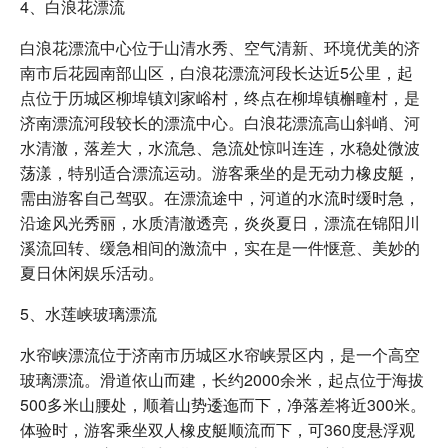
4、白浪花漂流
白浪花漂流中心位于山清水秀、空气清新、环境优美的济
南市后花园南部山区，白浪花漂流河段长达近5公里，起
点位于历城区柳埠镇刘家峪村，终点在柳埠镇槲疃村，是
济南漂流河段较长的漂流中心。白浪花漂流高山斜峭、河
水清澈，落差大，水流急、急流处惊叫连连，水稳处微波
荡漾，特别适合漂流运动。游客乘坐的是无动力橡皮艇，
需由游客自己驾驭。在漂流途中，河道的水流时缓时急，
沿途风光秀丽，水质清澈透亮，炎炎夏日，漂流在锦阳川
溪流回转、缓急相间的激流中，实在是一件惬意、美妙的
夏日休闲娱乐活动。
5、水莲峡玻璃漂流
水帘峡漂流位于济南市历城区水帘峡景区内，是一个高空
玻璃漂流。滑道依山而建，长约2000余米，起点位于海拔
500多米山腰处，顺着山势逶迤而下，净落差将近300米。
体验时，游客乘坐双人橡皮艇顺流而下，可360度悬浮观