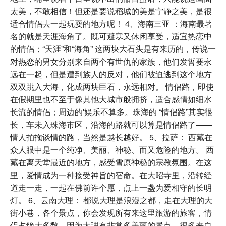
太美，不敢相信！但还是要说稻城的美是宁静之美，是很
适合情侣去一起玩耍的地方呢！ 4、海南三亚 ：海南最著
名的就是天涯海角了。既可避寒又休闲享受，适宜热恋中
的情侣；“天涯”和“海角” 这两块大石头是有来历的，传说一
对热恋的男女分别来自两个有世仇的家族，他们发誓要永
远在一起，但是遭到族人的反对，他们被迫逃到这个地方
双双跳入大海，化成两块巨石，永远相对。 情侣路，即使
在假期里也不至于像其他大城市般拥挤，适合感情如细水
长流的情侣；周边的'娱乐不算多。珠海的 “情侣路”其实很
长，车未入珠海市区，沿海的路就可以算是情侣路了——
情人拍拖谈情的路，当然是越长越好。 5、拉萨： 西藏在
众人眼中是一个纯净、美丽、神秘、而又危险的地方。 西
藏在离天堂最近的地方，感受雪原神秘的宗教氛围。在这
里，爱情成为一种接受神旨的宿命。在大昭寺里，沿转经
道走一走，一起在佛前许个愿，点上一盏为爱相守的长明
灯。 6、云南大理： 都说大理是浪漫之都，走在大理的大
街小巷，各个景点，你会发现所有来这里旅游的旅客，情
侣占绝大多数。因为大理有非常多美丽的景点，很多来自