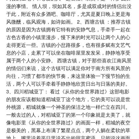
漫的事情。 情人坝，坝如其名，多是成双成对的情侣出没
于此，附近有众多酒吧、咖啡厅，尤其是夏日晚上更是海
风微醺，临风观海，如诗如画。 2、西塘古镇 ：推荐古镇
的原因是因为古镇拥有它特有的安静气息，手牵手一起在
古色古香的小镇里漫步，慢下来的时光可以让两个人的心
走得更近一些。古镇的小岔路很多，也有很多赋有文艺气
息的小店，走累了可以坐在咖啡屋里发发呆，静静地享受
属于两个人的小安静。 西塘古镇，对于那些喜欢江南风景
的情侣们来说，这个古镇可以满足你对于南方所有风景的
向往，习惯了都市的快节奏，来这里体验一下慢节拍的生
活，两个人可以手牵着手静静地欣赏日出与日落的美好。
3、四川稻城亚丁： 看过《从你的全世界路过》这部电影
的朋友应该都知道稻城亚丁这个地方，它的美可以说是世
外桃源，稻城就像一个神圣的保洁之地一样伫立在四川。
一般去过的人，对稻城亚丁的第一个印象就是太美了，就
像电影里《从你的全世界路过》的画面一样，稻城的夜空
是极美的，黑幕上布满了繁星点点，两个人躺在柔软的草
地上，嘴里说着平日里说不出的甜言蜜语，只能说这画面