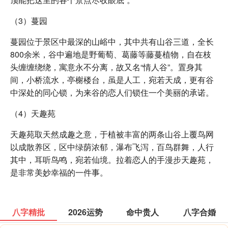
（3）蔓园
蔓园位于景区中最深的山峪中，其中共有山谷三道，全长
800余米，谷中遍地是野葡萄、葛藤等藤蔓植物，自在枝
头缠缠绕绕，寓意永不分离，故又名“情人谷”。置身其
间，小桥流水，亭榭楼台，虽是人工，宛若天成，更有谷
中深处的同心锁，为来谷的恋人们锁住一个美丽的承诺。
（4）天趣苑
天趣苑取天然成趣之意，于植被丰富的两条山谷上覆鸟网
以成散养区，区中绿荫浓郁，瀑布飞泻，百鸟群舞，人行
其中，耳听鸟鸣，宛若仙境。拉着恋人的手漫步天趣苑，
是非常美妙幸福的一件事。
八字精批
2026运势
命中贵人
八字合婚