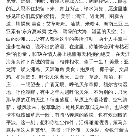
觅食、逛街、泡吧，看溪水穿城入江，蜿蜒轻快……惬意
的让人忍不住想留下来。青山为证，绿水为凭，愿这里能
够见证你们真切的爱情。 美景：漓江、遇龙河、图腾古
道、蝴蝶泉 美食：艾草粑粑、油茶、米粉 4、海南三亚 三
亚素有“东方夏威夷”之称，碧绿的大海、湛蓝的天空、洁
白的沙滩……所有人都为这里的美所打动，两个人手牵手
漫步在海边，说不出的浪漫。在这里，你能体会到“海枯石
烂”的份量，和TA在情人桥上眺望海天相接的绝美，在天涯
海角旁许下真诚的誓言，相伴相依、牵手一生！ 美景：亚
龙湾、蜈支洲岛、天涯海角 美食：抱罗粉、椰子饭、文昌
鸡、和乐蟹 5、呼伦贝尔 蓝天、白云、草原、湖泊、村
庄……一眼望去，广袤无垠。呼伦贝尔草原、额尔古纳湿
地、呼伦湖畔，有生之年去趟呼伦贝尔，不为别的，只为
那草原的辽阔无边！每逢盛夏，草原上鸟语花香、空气清
新， 微风吹来，牧草飘动，处处风吹草低见牛羊。也许爱
情本就该如草原一般，有骑马奔腾的洒脱，也有炊烟般的
平淡。这一刻，想和你红尘作伴，活得潇潇洒洒，策马奔
腾共享这人世繁华。 美景：呼伦湖、贝尔湖、金帐汗蒙古