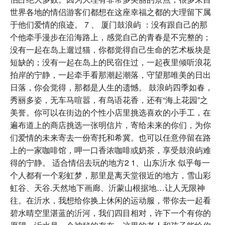
世界各地的情侣游客们都想在这座幸福之都的大理留下属
于他们爱情的痕迹。 7 、 厦门鼓浪屿 ：没有跟自己的那
个他牵手漫步在沿海路上，感觉自己的青春是不完整的；
没有一起在岛上遛过猫，你都觉得自己生命的艺术板块是
短缺的；没有一起在岛上的民宿住过，一起夜里倾听浪花
拍岸的宁静，一起牵手看那潮起潮落，守望那唯美的日出
日落，你会觉得，那都是人生的遗憾。 鼓浪屿四季如春，
秀丽多姿，无车马喧嚣，有鸟语花香，还有“海上花园”之
美誉。你可以在街边的个性小店里挑选喜欢的小手工，在
遍布道上的商店挑选一张明信片，寄给未来的你们，为你
们爱情的未来寄去一份寄托和希冀。也可以任意停留在路
上的一家咖啡馆，呷一口香浓咖啡或奶茶，享受鼓浪屿难
得的宁静。 适合情侣去玩的地方2 1、山东沂水 似乎每一
个人都有一个彩虹梦，那里是离天堂很近的地方，雪山彩
虹谷、天谷.天然地下画廊、沂蒙山根据地…让人无限神
往。在沂水，我想给你换上休闲的运动服，带你去一起看
碧水晴空里湛蓝的沂河，我们四目相对，许下一个有你的