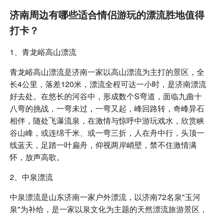
济南周边有哪些适合情侣游玩的漂流胜地值得
打卡？
1、青龙峪高山漂流
青龙峪高山漂流是济南一家以高山漂流为主打的景区，全
长4公里，落差120米，漂流全程可达一小时，是济南漂流
好去处。在悠长的河谷中，形成数个S弯道，面临九曲十
八弯的挑战，一弯未过，一弯又起，峰回路转，奇峰异石
相伴，随处飞瀑流泉，在激情与惊呼中游玩戏水，欣赏峡
谷山峰，或连绵千米、或一弯三折，人在舟中行，头顶一
线蓝天，足踏一叶扁舟，仰视两岸峭壁，禁不住激情满
怀，放声高歌。
2、中泉漂流
中泉漂流是山东济南一家户外漂流，以济南72名泉"玉河
泉"为补给，是一家以泉文化为主题的天然漂流旅游景区，