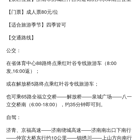
【门票】成人票80元/位
【适合旅游季节】四季皆可
【交通路线】
公交：
在省体育中心88路终点乘红叶谷专线旅游车（8:00
发,16:00返）；
或在解放桥5路终点乘红叶谷专线旅游车；
也可乘65路全福立交桥——解放桥——泉城广场——八一
立交桥南（6:00-18:00），约35分钟即可到。
自驾：
济青、京福高速——济南绕城高速——济南南出口下南行
——仲宫大桥东行约10公里——锦绣川——上山方向南行