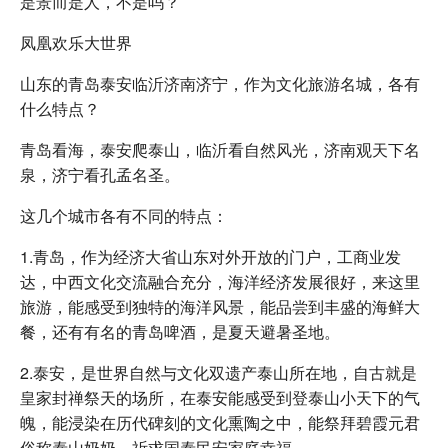
是景而是人，不是吗？
凤凰欢乐大世界
山东的青岛泰安临沂济南济宁，作为文化旅游名城，各有
什么特点？
青岛看海，泰安爬泰山，临沂看自然风光，济南观天下名
泉，济宁看孔孟名圣。
这几个城市各有不同的特点：
1.青岛，作为经济大省山东对外开放的门户，工商业发
达，中西文化交流融合充分，海洋经济发展很好，来这里
旅游，能感受到独特的海洋风景，能品尝到丰盛的海鲜大
餐，还有有名的青岛啤酒，是夏天避暑圣地。
2.泰安，是世界自然与文化双遗产泰山所在地，自古就是
皇家封禅祭天的场所，在泰安能感受到登泰山小天下的气
魄，能浸染在历代碑刻的文化熏陶之中，能祭拜碧霞元君
俗称泰山奶奶，祈求国泰民安家庭幸福。