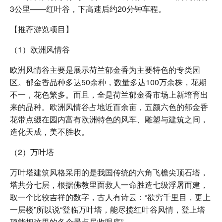
3公里——红叶谷，下高速后约20分钟车程。
【推荐游览项目】
（1）欧洲风情谷
欧洲风情谷主要是展示荷兰郁金香为主要特色的专类园
区。郁金香品种多达50余种，数量多达100万余株，花期
不一，花色繁多。而且，全是荷兰郁金香市场上新培育出
来的品种。欧洲风情谷占地近百余亩，五颜六色的郁金香
花带点缀在园内富有欧洲特色的风车、雕塑与建筑之间，
造化天成，美不胜收。
（2）万叶塔
万叶塔建筑风格采用的是我国传统的六角飞檐尖顶石塔，
塔共分七层，根据佛教里面救人一命胜造七级浮屠而建，
取一个比较吉祥的数字，古人有诗云：“欲穷千里目，更上
一层楼”所以说“登临万叶塔，能尽揽红叶谷风情，登上塔
顶能把这里的各个景点尽收眼底”。