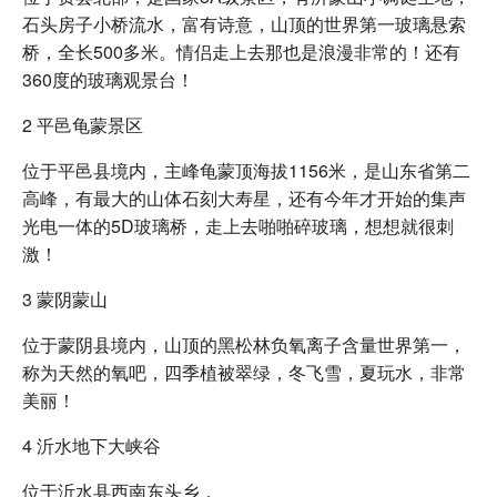
石头房子小桥流水，富有诗意，山顶的世界第一玻璃悬索
桥，全长500多米。情侣走上去那也是浪漫非常的！还有
360度的玻璃观景台！
2 平邑龟蒙景区
位于平邑县境内，主峰龟蒙顶海拔1156米，是山东省第二
高峰，有最大的山体石刻大寿星，还有今年才开始的集声
光电一体的5D玻璃桥，走上去啪啪碎玻璃，想想就很刺
激！
3 蒙阴蒙山
位于蒙阴县境内，山顶的黑松林负氧离子含量世界第一，
称为天然的氧吧，四季植被翠绿，冬飞雪，夏玩水，非常
美丽！
4 沂水地下大峡谷
位于沂水县西南东头乡，