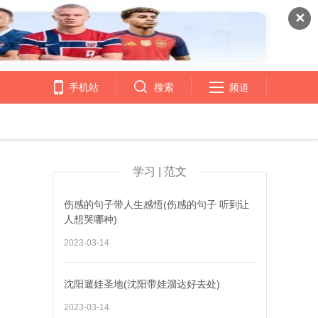
✕
手机站
搜索
频道
司
学习 | 范文
伤感的句子带人生感悟(伤感的句子 听到让
人想哭哪种)
2023-03-14
沈阳遛娃圣地(沈阳带娃溜达好去处)
2023-03-14