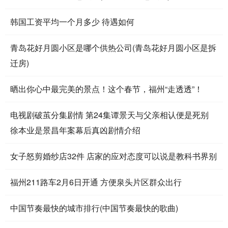
韩国工资平均一个月多少 待遇如何
青岛花好月圆小区是哪个供热公司(青岛花好月圆小区是拆
迁房)
晒出你心中最完美的景点！这个春节，福州“走透透”！
电视剧破茧分集剧情 第24集谭景天与父亲相认便是死别
徐本业是景昌年案幕后真凶剧情介绍
女子怒剪婚纱店32件 店家的应对态度可以说是教科书界别
福州211路车2月6日开通 方便泉头片区群众出行
中国节奏最快的城市排行(中国节奏最快的歌曲)