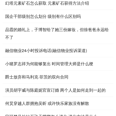
幻塔元素矿石怎么获取 元素矿石获得方法介绍
国企干部级别怎么划分 级别有什么区别吗
品霞的婚礼上，子博智给了她三份嫁妆，但徐爸爸永远给
不了
融信物业24小时投诉电话(融信物业投诉渠道)
小猪罗志祥为何能够复出 时间管理大师是什么梗
爵士放弃和马利克·菲茨的双向合同
演员胡宇威与陈庭妮官宣订婚 两个人是如何走到一起的
何炅穿越人群拥抱吴昕 或许快乐家族没有解散