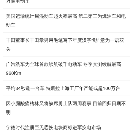
万辆电动车
美国运输统计局混动车起火率最高 第二第三为燃油车和电
动车
丰田董事长丰田章男用毛笔写下年度汉字“動” 意为一语双
关
广汽洗车为全球首款续航破千电动车 冬季实测续航最高
960Km
平均34秒造一台车 特斯拉上海工厂年产能或超100万台
因小腿酸痛格林又将缺席勇士队两周赛事 目前回归日期不
明
宁德时代注册巨无霸换电块商标进军换电市场