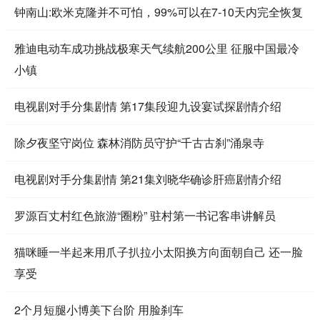
钟南山:欧米克隆并不可怕，99%可以在7-10天内完全恢复
雅迪电动车成功挑战极寒天气续航200公里 征服中国最冷
小镇
电视剧对手分集剧情 第17集段迎九设宴试探剧情介绍
除夕夜坚守岗位 森林消防员守护“千古古刹”涌泉寺
电视剧对手分集剧情 第21集刘晓华确诊肝癌剧情介绍
罗源百丈村红色旅游“圈粉” 驻村第一书记客串讲解员
猫咪睡一半起来用爪子扒拉小太阳换方向面朝自己 还一脸
享受
2个月短腿小博美下台阶 用脸刹车