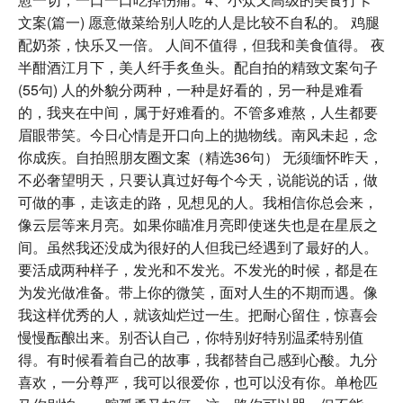
文案(篇一) 愿意做菜给别人吃的人是比较不自私的。 鸡腿
配奶茶，快乐又一倍。 人间不值得，但我和美食值得。 夜
半酣酒江月下，美人纤手炙鱼头。配自拍的精致文案句子
(55句) 人的外貌分两种，一种是好看的，另一种是难看
的，我夹在中间，属于好难看的。不管多难熬，人生都要
眉眼带笑。今日心情是开口向上的抛物线。南风未起，念
你成疾。自拍照朋友圈文案（精选36句） 无须缅怀昨天，
不必奢望明天，只要认真过好每个今天，说能说的话，做
可做的事，走该走的路，见想见的人。我相信你总会来，
像云层等来月亮。如果你瞄准月亮即使迷失也是在星辰之
间。虽然我还没成为很好的人但我已经遇到了最好的人。
要活成两种样子，发光和不发光。不发光的时候，都是在
为发光做准备。带上你的微笑，面对人生的不期而遇。像
我这样优秀的人，就该灿烂过一生。把耐心留住，惊喜会
慢慢酝酿出来。别否认自己，你特别好特别温柔特别值
得。有时候看着自己的故事，我都替自己感到心酸。九分
喜欢，一分尊严，我可以很爱你，也可以没有你。单枪匹