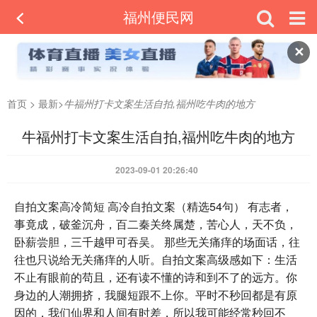
福州便民网
✕
首页
>
最新
>
牛福州打卡文案生活自拍,福州吃牛肉的地方
牛福州打卡文案生活自拍,福州吃牛肉的地方
2023-09-01 20:26:40
自拍文案高冷简短 高冷自拍文案（精选54句） 有志者，
事竟成，破釜沉舟，百二秦关终属楚，苦心人，天不负，
卧薪尝胆，三千越甲可吞吴。 那些无关痛痒的场面话，往
往也只说给无关痛痒的人听。自拍文案高级感如下：生活
不止有眼前的苟且，还有读不懂的诗和到不了的远方。你
身边的人潮拥挤，我腿短跟不上你。平时不秒回都是有原
因的，我们仙界和人间有时差，所以我可能经常秒回不