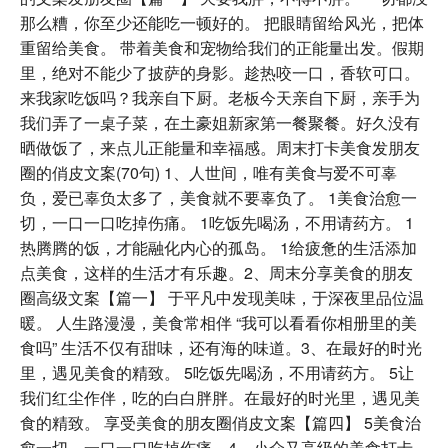
那么糟，你至少还能吃一顿好的。 把眼睛留给风光，把体
重留给美食。 带着美食和宠物给我们的正能量出发。假期
里，绝对不能少了披萨的身影。趁热咬一口，香软可口。
来我家吃饭吗？我亲自下厨。老板今天亲自下厨，亲手为
我们弄了一桌子菜，在土豪姐新家第一餐聚餐。好久没有
晒做饭了，来点儿正能量和幸福感。周末打卡美食发朋友
圈的俏皮文案(70句) 1、人世间，唯有美食与爱不可辜
负，爱已辜负太多了，美食就不要辜负了。 1美食治愈一
切，一口一口吃掉伤痛。 1吃饭先喝汤，不用请药方。 1
热腾腾的饭，才能融化内心的孤岛。 1给疲惫的生活添加
点美食，这样的生活才有乐趣。2、周末分享美食的朋友
圈高级文案【篇一】 于平凡中发现美味，于深夜里品位温
暖。 人生路漫漫，美食常相伴 “我可以看看你相册里的美
食吗” 生活不仅有甜味，还有海的味道。3、在最好的时光
里，遇见美食的精致。 5吃饭先喝汤，不用请药方。 5让
我们红尘作伴，吃的白白胖胖。在最好的时光里，遇见美
食的精致。 享受美食的朋友圈俏皮文案【篇四】 5美食治
愈一切，一口一口吃掉伤痛。4、小众又高级的美食打卡