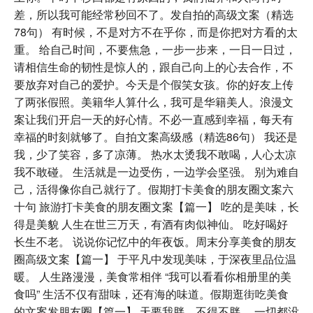
差，所以我可能经常秒回不了。发自拍的高级文案（精选
78句） 有时候，不是对方不在乎你，而是你把对方看的太
重。 给自己时间，不要焦急，一步一步来，一日一日过，
请相信生命的韧性是惊人的，跟自己向上的心去合作，不
要放弃对自己的爱护。今天是个假笑女孩。你的好友上传
了两张假照。美籍华人算什么，我可是华籍美人。浪漫文
案让我们开启一天的好心情。不必一直感到幸福，每天有
幸福的时刻就够了。自拍文案高级感（精选86句） 我还是
我，少了笑容，多了凉薄。 热水太烫我不敢喝，人心太凉
我不敢碰。 生活就是一边受伤，一边学会坚强。 别为难自
己，活得像你自己就行了。假期打卡美食的朋友圈文案六
十句 旅游打卡美食的朋友圈文案【篇一】 吃的是美味，长
得是美貌 人生在世三万天，有酒有肉似神仙。 吃好喝好
长生不老。 说说你记忆中的年夜饭。周末分享美食的朋友
圈高级文案【篇一】 于平凡中发现美味，于深夜里品位温
暖。 人生路漫漫，美食常相伴 “我可以看看你相册里的美
食吗” 生活不仅有甜味，还有海的味道。假期逛街吃美食
的文案发朋友圈【篇一】 天要我胖，不得不胖。 一切都没