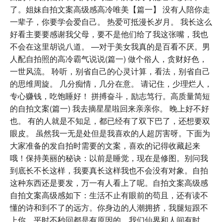
了。姐妹自拍文案高级感高冷唯美【篇一】 没有人陪你走
一辈子，你要学会爱自己。 热爱可抵漫长岁月。 我长这么
好看主要要感谢我父母，要不是他们给了我这张嘴，我也
不会在这里胡说八道。 —对于美女我真的是百看不厌。男
人配自拍照的高冷霸气说说(篇一) 做个俗人，贪财好色，
一世风流。 聆听，别省自己的心灵计算，看法，别省自己
的思维周旋。 几分痴情，几分在意。 请记住，少理烂人，
专心赚钱，吃饱睡好！ 拼搏奋斗，励志笃行。高质量简短
的自拍文案(篇一) 我去摘星星啦回来亲亲你。 晚上好不好
也。 有的人就是不知足，都已经有了双下巴了，还想要双
眼皮。 虽然我一无是处但是我喜欢的人超厉害呀。下面为
大家准备的发自拍时需要的文案，喜欢的记得收藏起来
哦！保持美丽的秘诀：以前是睡觉，现在是修图。别问我
到底长不长这样，我要真长这样我也不会没有对象。自拍
这种东西还是要发，万一有人看上了呢。自拍文案高级感
自拍文案高级感如下：生活不止有眼前的苟且，还有读不
懂的诗和到不了的远方。你身边的人潮拥挤，我腿短跟不
上你。平时不秒回都是有原因的，我们仙界和人间有时