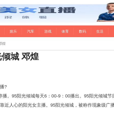
娱乐
汽车
游戏
体育
数码
生活
邓煌
倾城 邓煌
播?
播。95阳光倾城每天6：00-9：00播出。95阳光倾城节
靠近人心的阳光女主播。95阳光倾城，被称作现象级广