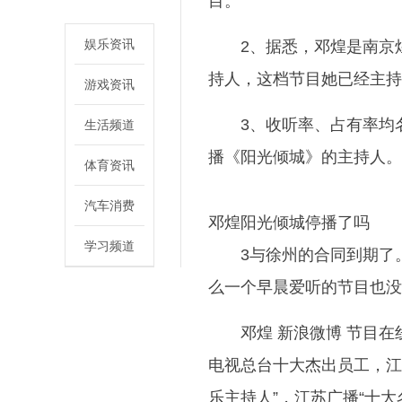
目。
娱乐资讯
2、据悉，邓煌是南京
持人，这档节目她已经主持
游戏资讯
3、收听率、占有率均
生活频道
播《阳光倾城》的主持人。
体育资讯
汽车消费
邓煌阳光倾城停播了吗
学习频道
3与徐州的合同到期了
么一个早晨爱听的节目也没
邓煌 新浪微博 节目
电视总台十大杰出员工，江
乐主持人”，江苏广播“十大