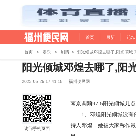
首页
最新
论坛
首页
>
娱乐
>
剧情
>
阳光倾城邓煌去哪了,阳光倾城 
阳光倾城邓煌去哪了,阳光
2023-05-25 17:41:15
福州便民网
南京调频97.5阳光倾城几点
1、邓煌阳光倾城没有停
持人邓煌，她被大家称作最
访问手机页面