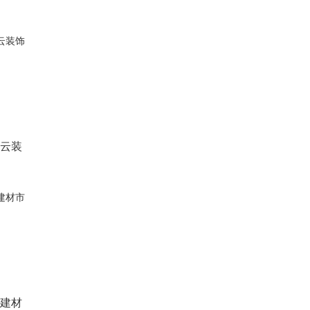
祥云装
近建材