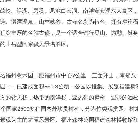
鼓、鼓岭、鳝溪、磨溪、凤池白云洞、南洋安安溪六大景区
涛、瀑潭溪泉、山林峡谷、古寺名刹为特色，拥有摩崖
积淀丰厚的名胜古迹，是一个适合进行登山、游憩、健
的山岳型国家级风景名胜区。
名福州树木园，距福州市中心7公里，三面环山，南邻八
园中，已建成面积859.3公顷，公园以搜集、展览福建树
方的钻天杨，热带的南洋杉，亚热带的樟树，温带的油
6个国家2500多种国内外珍贵树种，分为竹类观赏园、树
景观为主的龙潭风景区、福州森林公园福建森林博物馆