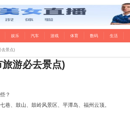
娱乐
汽车
游戏
体育
数码
生活
去景点)
市旅游必去景点)
些？
七巷、鼓山、鼓岭风景区、平潭岛、福州云顶。