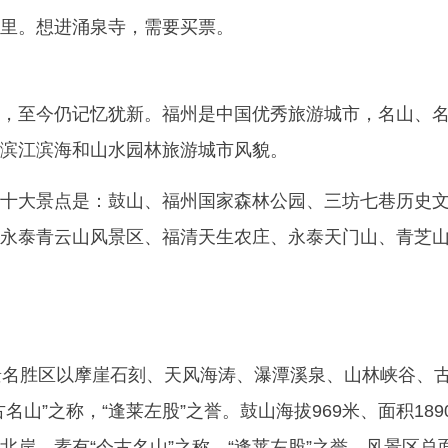
里。想进涌泉寺，需要买票。
，至今仍记忆犹新。福州是中国优秀旅游城市，名山、
滨江滨海和山水园林旅游城市风貌。
十大景点是：鼓山、福州国家森林公园、三坊七巷历史
永泰青云山风景区、福清天生农庄、永泰天门山、青芝
名胜区以摩崖石刻、天风海涛、瀑潭溪泉、山林峡谷、
名山”之称，“逢莱左股”之誉。鼓山海拔969米、面积189
北岸，素有“今古名山”之称，“逢莱左股”之誉。风景区总