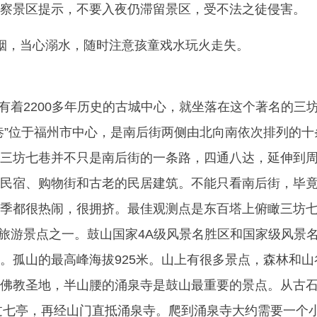
察景区提示，不要入夜仍滞留景区，受不法之徒侵害。
烟，当心溺水，随时注意孩童戏水玩火走失。
个有着2200多年历史的古城中心，就坐落在这个著名的三
巷”位于福州市中心，是南后街两侧由北向南依次排列的十
三坊七巷并不只是南后街的一条路，四通八达，延伸到
民宿、购物街和古老的民居建筑。不能只看南后街，毕
季都很热闹，很拥挤。最佳观测点是东百塔上俯瞰三坊
的旅游景点之一。鼓山国家4A级风景名胜区和国家级风景
。孤山的最高峰海拔925米。山上有很多景点，森林和山
佛教圣地，半山腰的涌泉寺是鼓山最重要的景点。从古
穿过七亭，再经山门直抵涌泉寺。爬到涌泉寺大约需要一个