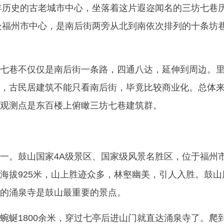
多年历史的古老城市中心，坐落着这片遐迩闻名的三坊七巷
 地处福州市中心，是南后街两旁从北到南依次排列的十条坊
七巷不仅仅是南后街一条路，四通八达，延伸到周边。
，古民居建筑不能只看南后街，毕竟比较商业化。总体
观测点是东百楼上俯瞰三坊七巷建筑群。
一。鼓山国家4A级景区、国家级风景名胜区，位于福州
海拔925米，山上胜迹众多，林壑幽美，引人入胜。鼓山
的涌泉寺是鼓山最重要的景点。
蜿蜒1800余米，穿过七亭后进山门就直达涌泉寺了。爬