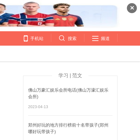
✕
手机站
搜索
频道
学习 | 范文
佛山万豪汇娱乐会所电话(佛山万濠汇娱乐
会所)
2023-04-13
郑州好玩的地方排行榜前十名带孩子(郑州
哪好玩带孩子)