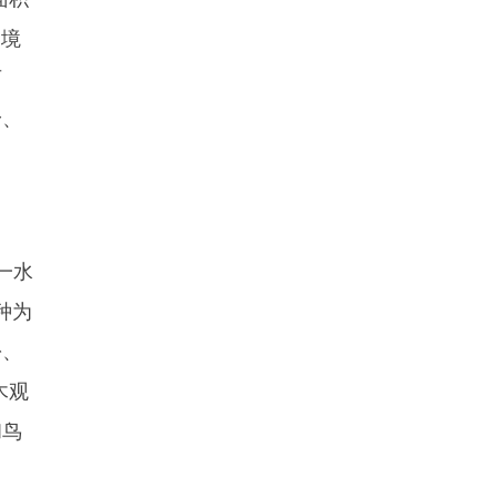
，境
石
身、
一水
种为
松、
木观
和鸟