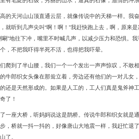
有笔陡的石级，秀丽的山水，逼真的石像，激情的冲浪....
高的天河山山顶直通云层，就像传说中的天梯一样。我
，就听到几声尖叫“啊！啊！”我赶快跑上去，啊，原来是
唰唰”地往下冲，嘴里不时喊几声，以减少压力和恐惧。我
个，不把我吓得半死不活，也得把我吓晕。
们爬到了半山腰，我们一个一个发出一声声惊叹，不敢
的牛郎织女头像在那耸立着，旁边还有他们的一对儿女
的还是天然形成的。如果是人工的，工人们真是鬼斧神
奇了！
了一座大桥，听妈妈说这是鹊桥。传说牛郎和织女就是
步，桥就一抖一抖的，好像唐山大地震一样，我赶忙退
山了。