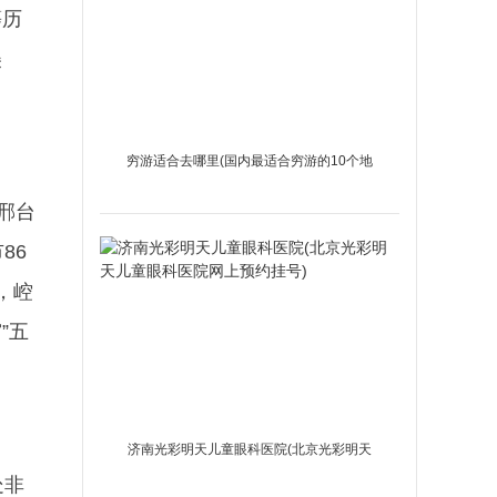
等历
美
穷游适合去哪里(国内最适合穷游的10个地
方)
邢台
86
，崆
”五
济南光彩明天儿童眼科医院(北京光彩明天
处非
儿童眼科医院网上预约挂号)