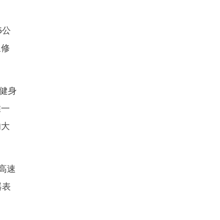
5公
里修
、健身
唯一
的大
高速
器表