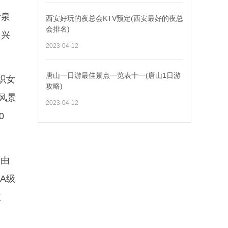
活泉
西安好玩的夜总会KTV预定(西安最好的夜总
会排名)
、兴
2023-04-12
唐山一日游最佳景点一览表十一(唐山1日游
织女
攻略)
风景
2023-04-12
0
，由
A级
主