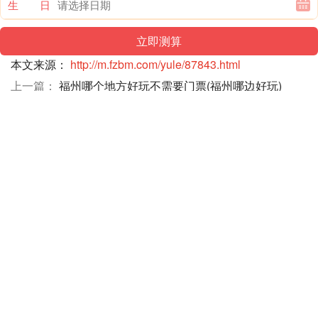
生 日
本文来源：
http://m.fzbm.com/yule/87843.html
上一篇：
福州哪个地方好玩不需要门票(福州哪边好玩)
下一篇：
返回列表
精彩推荐
福州皮肤(福州皮肤科)
福州哪个地方好玩不需要门票(福州哪边好玩)
成都市区必去一日游路线(成都市区攻略一日游)
珠海好吃好玩的地方排行榜(珠海本地人吃的海鲜大排档)
郑州近郊游景点大全(郑州市内旅游景点)