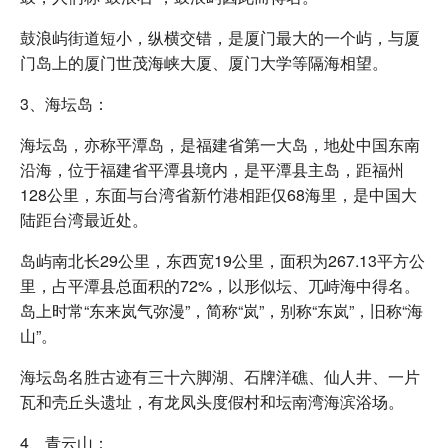
鼓浪屿街道短小，纵横交错，是厦门最大的一个屿，与厦
门岛上的厦门世茂海峡大厦、厦门大学等隔海相望。
3、海坛岛：
海坛岛，亦称平潭岛，是福建省第一大岛，地处中国东南
沿海，位于福建省平潭县境内，是平潭县主岛，距福州
128公里，东面与台湾省新竹港相距仅68海里，是中国大
陆距台湾最近处。
岛屿南北长29公里，东西宽19公里，面积为267.13平方公
里，占平潭县总面积的72%，以形似坛、兀峙海中得名。
岛上时常“东来岚气弥漫”，简称“岚”，别称“东岚”，旧称“海
山”。
海坛岛名胜古迹有三十六脚湖、石牌洋礁、仙人井、一片
瓦和壳丘头遗址，有龙凤头度假村和坛南湾海滨浴场。
4、青云山：