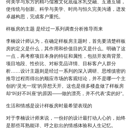
何美学与东方的精巧儒雅文化底蕴水乳交融、互通互辅，
使传统与创新、科学与美学、时尚与恒久完美沟通，迸发
卓越构思，完成客户重托。
样板房的主题 是经过一系列调查分析推导而来
李楠设计师认为，在确定样板房主题时，首先要清楚样板
房的定义是什么，其作用和价值目的又是什么。明确了这
一点，再考察项目本身的特征和属性，包括开发商背景、
项目地段、性价比、对标竞品详情、目标客户人群分
析……设计主题则是经过一系列的深入调研、思维缜密的
推导过程而得出的顺应市场的客观结论，并不是哪一个主
创的“灵光一现”的异想天开。这也是很多楼盘做了样板房
却“叫好不叫座”的原因——做的漂亮，并不代表“卖的好”。
生活和情感是设计样板房时最希望表现的
对于李楠设计师来说，一份好的设计最打动人心的，始终
是那些耳熟能详、呼之欲出的情感体验和人生记忆。