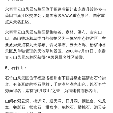
永泰青云山风景名胜区位于福建省福州市永泰县岭路乡与
莆田市涵江区交界处，是国家级AAAA重点景区、国家重
点风景名胜区。
永泰青云山风景名胜区是集峡谷、森林、瀑布、古火山
口、高山牧场和鸟类自然保护区为一体的生态旅游区，主
要旅游景点有九天瀑布、青龙瀑布、云天石廊、桫椤神谷
景区及单独管理的天池草甸景区。2003年7月31日，永泰
青云山风景名胜区获得4A级风景名胜区荣誉。
5、石竹山：
石竹山风景区位于福建省福州市下辖县级市福清市石竹街
道。有兔耳岭的怪石灵雄，千岛湖的湖光山色，以石奇竹
秀而得名，素有“雅胜鼓山”之誉，为福建省道教名山。
山间有紫云洞、桃源洞、通天洞、日月洞、摘星台、化龙
窝、鹤影石、鸳鸯石、棋盘少、龟蛇石、蟠桃石、洞天等