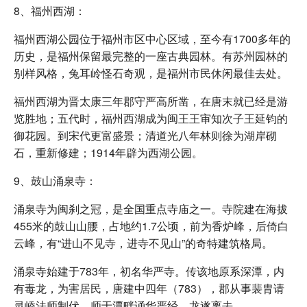
8、福州西湖：
福州西湖公园位于福州市区中心区域，至今有1700多年的
历史，是福州保留最完整的一座古典园林。有苏州园林的
别样风格，兔耳岭怪石奇观，是福州市民休闲最佳去处。
福州西湖为晋太康三年郡守严高所凿，在唐末就已经是游
览胜地；五代时，福州西湖成为闽王王审知次子王延钧的
御花园。到宋代更富盛景；清道光八年林则徐为湖岸砌
石，重新修建；1914年辟为西湖公园。
9、鼓山涌泉寺：
涌泉寺为闽刹之冠，是全国重点寺庙之一。寺院建在海拔
455米的鼓山山腰，占地约1.7公顷，前为香炉峰，后倚白
云峰，有“进山不见寺，进寺不见山”的奇特建筑格局。
涌泉寺始建于783年，初名华严寺。传该地原系深潭，内
有毒龙，为害居民，唐建中四年（783），郡从事裴胄请
灵峤法师制伏，师于潭畔诵华严经，龙遂离去。