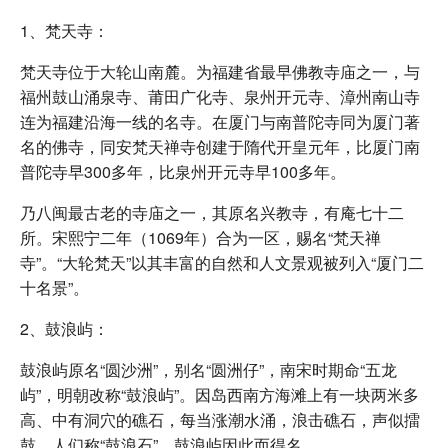
1、梵天寺：
梵天寺位于大轮山南麓。为福建省最早佛教寺庙之一，与
福州鼓山涌泉寺、莆田广化寺、泉州开元寺、漳州南山寺
连为福建沿海一线的名寺。在厦门与南普陀寺同为厦门著
名的佛寺，同安梵天禅寺创建于隋代开皇元年，比厦门南
普陀寺早300多年，比泉州开元寺早100多年。
乃八闽最古老的寺庙之一，其原名兴教寺，有庵七十二
所。宋熙宁二年（1069年）合为一区，赐名“梵天禅
寺”。“大轮梵天”以其丰富的自然和人文景观被列入“厦门二
十名景”。
2、鼓浪屿：
鼓浪屿原名“圆沙洲”，别名“圆洲仔”，南宋时期命“五龙
屿”，明朝改称“鼓浪屿”。因岛西南方海滩上有一块两米多
高、中有洞穴的礁石，每当涨潮水涌，浪击礁石，声似擂
鼓，人们称“鼓浪石”，鼓浪屿因此而得名。