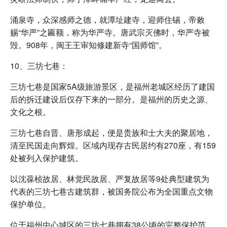
涌泉寺，众深感师之德，就潭址建寺，迎师住锡，帝敕
赐“华严”之匾额，称为华严寺。唐武宗灭佛时，华严寺被
毁。908年，闽王王审知修建新寺“国师馆”。
10、三坊七巷：
三坊七巷是国家5A级旅游景区，是福州老城区经历了建国
后的拆迁建设后仅存下来的一部分。是福州的历史之源、
文化之根。
三坊七巷自晋、唐形成起，便是贵族和士大夫的聚居地，
清至民国走向辉煌。区域内现存古民居约有270座，有159
处被列入保护建筑。
以沈葆桢故居、林觉民故居、严复故居等9处典型建筑为
代表的三坊七巷古建筑群，被国务院公布为全国重点文物
保护单位。
位于福州中心城区的三坊七巷拥有38公顷的完整保护范