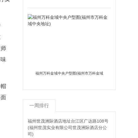
人约会的地方)
苦
凉
康师
茶味
福州万科金域中央户型图(福州市万科金域
中央地址)
阳帽
海面
一周排行
福州世茂洲际酒店地址台江区广达路108号
(福州世茂实业有限公司世茂洲际酒店分公
司)