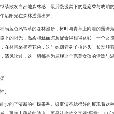
继续散发自然地森林感，最后慢慢留下的是麝香与琥珀
午后阳光在森林透露出来。
种满蓝色风铃草的森林漫步，树叶与青草上附着的露珠
撒下的阳光，温柔和丝丝凉意配合得相得益彰。一个女
，在林间采摘着花朵，这时她侧着身子抬起头，长发顺
，清风吹过，这一切都是为展现这个完美女孩的活泼与
柔
性）
能少的了清新的柠檬果香。绿夏清茶就很好的展现着这
感，再加上薄荷的清凉，更是让这款名字很“恶意”，但实