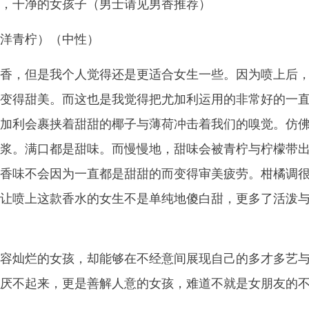
，干净的女孩子（男士请见男香推荐）
洋青柠）（中性）
香，但是我个人觉得还是更适合女生一些。因为喷上后
变得甜美。而这也是我觉得把尤加利运用的非常好的一
加利会裹挟着甜甜的椰子与薄荷冲击着我们的嗅觉。仿
浆。满口都是甜味。而慢慢地，甜味会被青柠与柠檬带
香味不会因为一直都是甜甜的而变得审美疲劳。柑橘调
让喷上这款香水的女生不是单纯地傻白甜，更多了活泼
容灿烂的女孩，却能够在不经意间展现自己的多才多艺
厌不起来，更是善解人意的女孩，难道不就是女朋友的