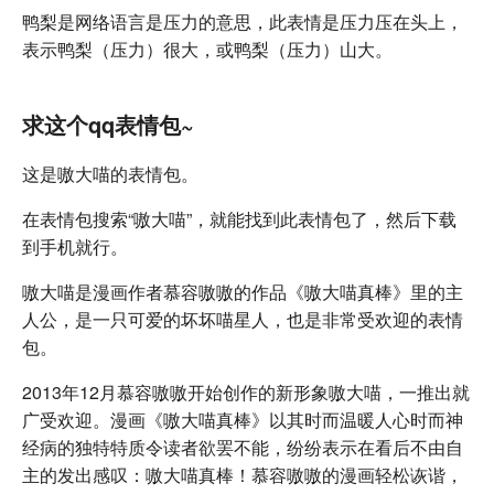
鸭梨是网络语言是压力的意思，此表情是压力压在头上，
表示鸭梨（压力）很大，或鸭梨（压力）山大。
求这个qq表情包~
这是嗷大喵的表情包。
在表情包搜索“嗷大喵”，就能找到此表情包了，然后下载
到手机就行。
嗷大喵是漫画作者慕容嗷嗷的作品《嗷大喵真棒》里的主
人公，是一只可爱的坏坏喵星人，也是非常受欢迎的表情
包。
2013年12月慕容嗷嗷开始创作的新形象嗷大喵，一推出就
广受欢迎。漫画《嗷大喵真棒》以其时而温暖人心时而神
经病的独特特质令读者欲罢不能，纷纷表示在看后不由自
主的发出感叹：嗷大喵真棒！慕容嗷嗷的漫画轻松诙谐，