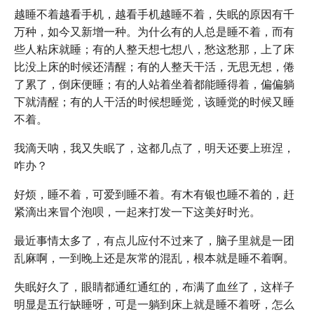
越睡不着越看手机，越看手机越睡不着，失眠的原因有千
万种，如今又新增一种。为什么有的人总是睡不着，而有
些人粘床就睡；有的人整天想七想八，愁这愁那，上了床
比没上床的时候还清醒；有的人整天干活，无思无想，倦
了累了，倒床便睡；有的人站着坐着都能睡得着，偏偏躺
下就清醒；有的人干活的时候想睡觉，该睡觉的时候又睡
不着。
我滴天呐，我又失眠了，这都几点了，明天还要上班涅，
咋办？
好烦，睡不着，可爱到睡不着。有木有银也睡不着的，赶
紧滴出来冒个泡呗，一起来打发一下这美好时光。
最近事情太多了，有点儿应付不过来了，脑子里就是一团
乱麻啊，一到晚上还是灰常的混乱，根本就是睡不着啊。
失眠好久了，眼睛都通红通红的，布满了血丝了，这样子
明显是五行缺睡呀，可是一躺到床上就是睡不着呀，怎么