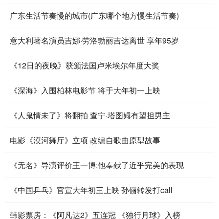
广东生活节奏慢的城市(广东哪个地方慢生活节奏)
意大利著名演员吉娜·劳洛勃丽吉达离世 享年95岁
《12日的夜晚》获颁法国卢米埃尔年度大奖
《深海》入围柏林电影节 将于大年初一上映
《人鬼情未了》将翻拍 查宁·塔图姆有望担男主
电影《漠河舞厅》立项 改编自歌曲原型故事
《无名》导演评价王一博:他奉献了近乎完美的表现
《中国乒乓》官宣大年初三上映 孙俪转发打call
韩影票房：《阿凡达2》五连冠 《独行月球》入榜