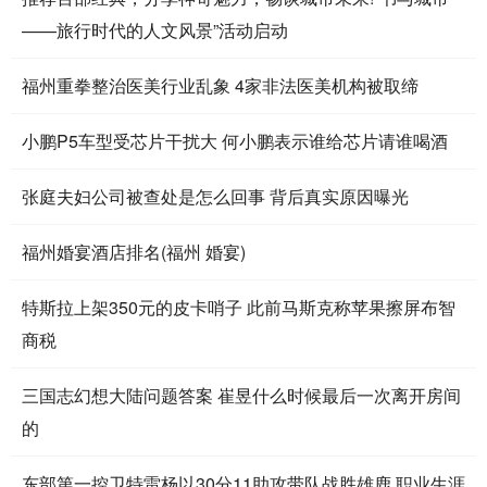
——旅行时代的人文风景”活动启动
福州重拳整治医美行业乱象 4家非法医美机构被取缔
小鹏P5车型受芯片干扰大 何小鹏表示谁给芯片请谁喝酒
张庭夫妇公司被查处是怎么回事 背后真实原因曝光
福州婚宴酒店排名(福州 婚宴)
特斯拉上架350元的皮卡哨子 此前马斯克称苹果擦屏布智
商税
三国志幻想大陆问题答案 崔昱什么时候最后一次离开房间
的
东部第一控卫特雷杨以30分11助攻带队战胜雄鹿 职业生涯