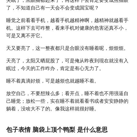
了，不知道自己有一天会不会变成国宝呢？
睡觉之前看看手机，越看手机越精神啊，越精神就越看手
机。这样下去可咋整，看来手机对健康的危害还真不小，
可是又离不开它。
天又要亮了，这一整夜都只是合眼没有睡着呢，烦烦烦。
天亮了，太阳又晒屁股了，可是俺从昨夜到现在就没有入
眠过，今天的工作咋办，肯定是有心无力了。
睡不着真滴好烦，可是越烦也就越睡不着。
放空自己，不要想辣么多；看开点，睡不着也不用强逼自
己睡觉；放松一些，实在睡不着就看看书或者安安静静的
躺着，没啥大不了的。像我这样就很好睡。
包子表情 脑袋上顶个鸭梨 是什么意思