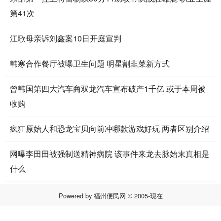
第41次
江歌母亲诉刘鑫案10日开庭宣判
韩寒合作餐厅被曝卫生问题 明星割韭菜新方式
曾韩国第四大汽车商双龙汽车宣布破产1千亿 或于本周被
收购
疯狂原始人和恐龙宝贝向前冲哪款游戏好玩 两者区别介绍
网曝李田田被强制送精神病院 该事件来龙去脉始末真相是
什么
Powered by
福州便民网
© 2005-现在