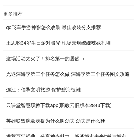
更多推荐
qq飞车手游神影怎么改装 最佳改装分支推荐
王思聪34岁生日派对曝光 现场云烟缭绕辣妹扎堆
​这场活动太火了！排名第一的居然→
光遇深海季第三个任务怎么做 深海季第三个任务图文攻略
连江：倡导文明旅游 保护碧海银滩
云课堂智慧职教下载app(职教云旧版本2843下载)
英雄联盟腕豪瑟提为什么叫劲夫 劲夫是什么梗
推荐百部经典，分享神奇魅力，畅谈城市未来!“书与城市