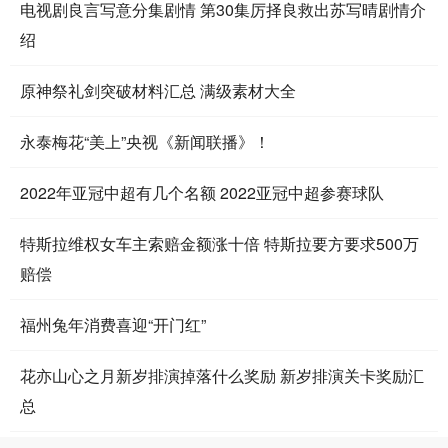
电视剧良言写意分集剧情 第30集厉择良救出苏写晴剧情介
绍
原神祭礼剑突破材料汇总 满级素材大全
永泰梅花“美上”央视《新闻联播》！
2022年亚冠中超有几个名额 2022亚冠中超参赛球队
特斯拉维权女车主索赔金额涨十倍 特斯拉要方要求500万
赔偿
福州兔年消费喜迎“开门红”
花亦山心之月新岁排演掉落什么奖励 新岁排演关卡奖励汇
总