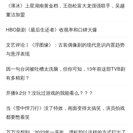
《薄冰》上星湖南黄金档，王劲松富大龙强强联手，吴越
董洁加盟
HBO新剧《最后生还者》收视率和口碑大爆
文艺评论丨《浮图缘》：古装偶像剧的现代意识内置趋势
与悬浮表现
因一句台词被吐槽太洗脑，但你可知，13年前这部TVB剧
有多精彩？
开播9.2分？没玩过游戏的我能看么？？？
当《雪中悍刀行》没了特效，画面变得太搞笑，演员拍戏
都要憋着笑
万万没想到，2023年一开年，谭松韵以这样的方式打出了