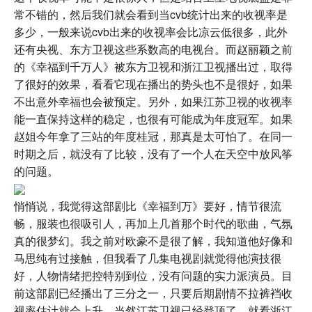
常不错的，然后我们就会看到当cvb统计出来的收视率是
多少，一般来说cvb出来的收视率会比凉云低很多，此外
还有央视、东方卫视这些系数高的电视台。而赵丽颖之前
的《幸福到千万人》被东方卫视和浙江卫视播出过，取得
了很好的效果，看看它现在播出的势头也不是很好，如果
不出意外幸福也会被预定。另外，如果江苏卫视的收视率
能一直保持这样的稳定，也很有可能成为年度冠军。如果
赵姐今年拿了三站的年度桂冠，那真是太可怕了。在同一
时期之后，就没有了比较，没有了一个人在天空中放风筝
的问题。
悄悄说，我觉得这部剧比《幸福到万》要好，情节很流
畅，服装也很吸引人，再加上几首那个时代的歌曲，气氛
真的很梦幻。我之前对欧豪不是很了解，我知道他好像和
马思纯有过接触，但我看了几集电视剧就觉得他演技很
好，人物情绪把控特别到位，没有问题的实力派演员。目
前这部剧已经播出了三分之一，只要后期剧情不拉裤裆收
视率估计就会上升，当然江苏卫视已经登顶了，就看浙江