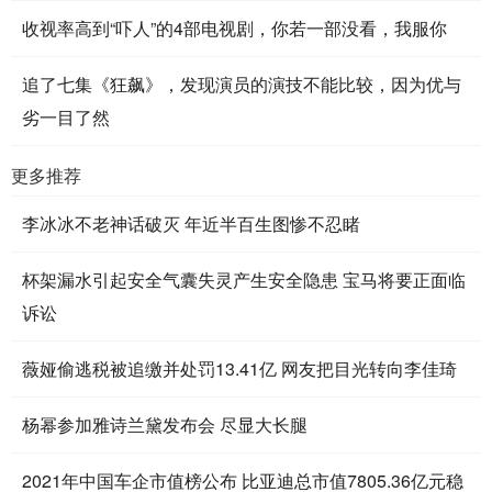
收视率高到“吓人”的4部电视剧，你若一部没看，我服你
追了七集《狂飙》，发现演员的演技不能比较，因为优与
劣一目了然
更多推荐
李冰冰不老神话破灭 年近半百生图惨不忍睹
杯架漏水引起安全气囊失灵产生安全隐患 宝马将要正面临
诉讼
薇娅偷逃税被追缴并处罚13.41亿 网友把目光转向李佳琦
杨幂参加雅诗兰黛发布会 尽显大长腿
2021年中国车企市值榜公布 比亚迪总市值7805.36亿元稳