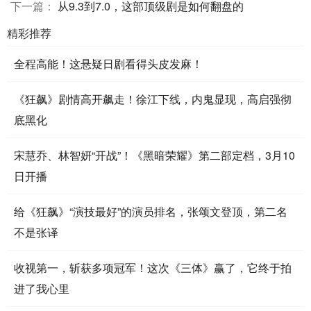
下一篇：
从9.3到7.0，这部顶级剧是如何翻盘的
精彩推荐
全程高能！这悬疑日剧看得头皮发麻！
《狂飙》剧情高开飙走！徐江下线，内鬼显现，高启强彻
底黑化
宋慧乔、林智妍“开战”！《黑暗荣耀》第二部定档，3月10
日开播
给《狂飙》“演技最好”的演员排名，张颂文登顶，第二名
不是张译
收视第一，斩获多项冠军！这次《三体》赢了，它终于拍
进了我心里