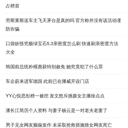
占榜首
劳斯莱斯送车主飞天茅台是真的吗 官方称并没有该活动谨
防诈骗
口袋妖怪究极绿宝石5.3亲密度怎么刷 快速刷亲密度方法
大全
韩国前总统朴槿惠获特别赦免 她究竟犯了什么罪
车企蔚来进军德国 此前已在挪威开设门店
YY心悦思彤榜一被挖 发文怒斥挑拨女主播徐点点
潘长江简历个人资料 与妻子杨云是一对老夫老妻了
男子见女网友癫痫发作 未采取抢救措施致女网友死亡