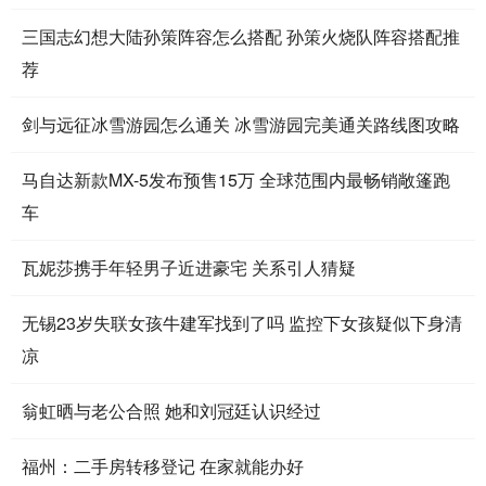
三国志幻想大陆孙策阵容怎么搭配 孙策火烧队阵容搭配推
荐
剑与远征冰雪游园怎么通关 冰雪游园完美通关路线图攻略
马自达新款MX-5发布预售15万 全球范围内最畅销敞篷跑
车
瓦妮莎携手年轻男子近进豪宅 关系引人猜疑
无锡23岁失联女孩牛建军找到了吗 监控下女孩疑似下身清
凉
翁虹晒与老公合照 她和刘冠廷认识经过
福州：二手房转移登记 在家就能办好