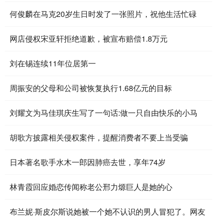
何俊麟在马克20岁生日时发了一张照片，祝他生活忙碌
网店侵权宋亚轩拒绝道歉，被宣布赔偿1.8万元
刘在锡连续11年位居第一
周振安的父母和公司被恢复执行1.68亿元的目标
刘耀文为马佳琪庆生写了一句话:做一只自由快乐的小马
胡歌方披露相关侵权案件，提醒消费者不要上当受骗
日本著名歌手水木一郎因肺癌去世，享年74岁
林青霞回应婚恋传闻称老公邢力㷧巨人是她的心
布兰妮·斯皮尔斯说她被一个她不认识的男人冒犯了。网友