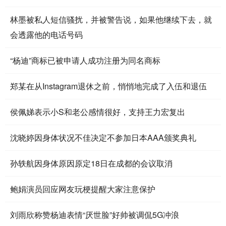
林墨被私人短信骚扰，并被警告说，如果他继续下去，就
会透露他的电话号码
“杨迪”商标已被申请人成功注册为同名商标
郑某在从Instagram退休之前，悄悄地完成了入伍和退伍
侯佩娣表示小S和老公感情很好，支持王力宏复出
沈晓婷因身体状况不佳决定不参加日本AAA颁奖典礼
孙轶航因身体原因原定18日在成都的会议取消
鲍娟演员回应网友玩梗提醒大家注意保护
刘雨欣称赞杨迪表情“厌世脸”好帅被调侃5G冲浪