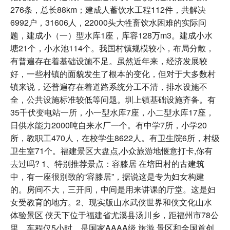
276条，总长88km；建成人蓄饮水工程112件，共解决
6992户，31606人，22000头大牲畜饮水困难的实际问
题，建成小（一）型水库1座，库容128万m3。建成小水
塘21个，小水池114个。我国村镇规模较小，布局分散，
有普遍存在着基础设施不足。虽然近年来，经济发展较
好，一些村镇的面貌发生了根本的变化，但对于大多数村
镇来说，还普遍存在着道路系统分工不清，排水设施不
全，公共设施标准较低等问题。圳上镇基础设施齐备。有
35千伏变电站一所，小一型水库7座，小二型水库17座，
日供水能力2000吨自来水厂一个。有中学7所，小学20
所，教职工470人，在校学生8622人。有卫生院6所，村级
卫生室71个。福建景区大盘点,小众旅游地惬意打卡,你有
去过吗? 1、特别推荐景点：容膝居 在培田村的古建筑
中，有一座很别致的“容膝居”，据说这是专为妇女构建
的。房间不大，三开间，中间是用来讲课的厅堂。这是妇
女受教育的地方。2、现实版山水武侠世界和侠文化山水
体验景区 侠天下位于福建省尤溪县汤川乡，距福州市78公
里，车程仅5小时，是国家AAAA级 旅游 景区和全国首创