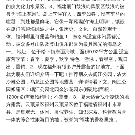
的侠文化山水景区。3、福建厦门鼓浪屿风景区鼓浪屿被
誉为“海上花园”。岛上气候宜人，四季如春，没有车马的
喧嚣，到处都是鲜花。它像一颗璀璨的“海上明珠”，镶嵌
在厦门湾碧海绿波之中，集历史、文化、自然景观于一
体。福州哪里可露营和钓鱼 1、东洛岛适宜休闲露营活
动，被众多登山队及登山俱乐部誉为最具风光的海岛之
一。 地址：位于松下镇东面海域，面积0.92平方公里 适宜
露营季节：春季，夏季，秋季 特色：游泳，看星空，观日
出，垂钓。2、现在福州有很多户外露营的好地方。下面
就为朋友们详细介绍一下吧！推荐朋友去闽江公园，农大
沙滩公园，乌龙江公园等地露营！详情请看下文。闽江公
园帐篷区：岷江公园北园金沙花园东侧硬地(面积：
1200m2)需要预约吗：不需要。3、夏天适合找个凉快的地
方露营。云顶景区福州云顶景区位于福建省福州市永泰
县。是集观光、休闲、度假养生、知识探索、科普教育为
一体的综合性旅游目的地，被誉为“福建的香格里拉”。