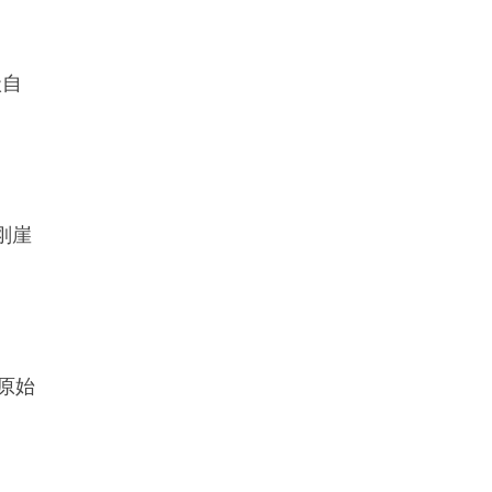
级自
刚崖
原始