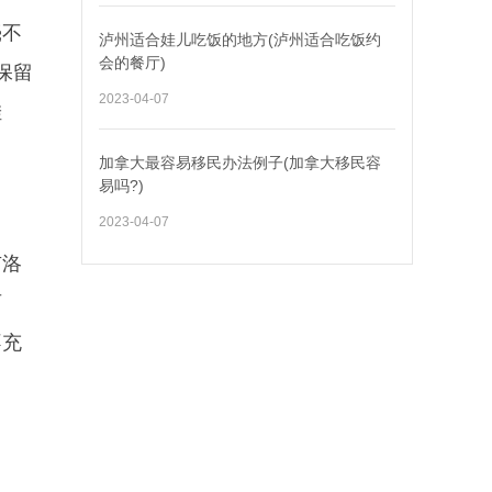
毫不
泸州适合娃儿吃饭的地方(泸州适合吃饭约
会的餐厅)
保留
2023-04-07
挂
加拿大最容易移民办法例子(加拿大移民容
易吗?)
2023-04-07
市洛
两
不充