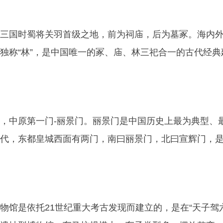
三国时蜀将关羽首级之地，前为祠庙，后为墓冢。海内
独称“林”，是中国唯一的冢、庙、林三祀合一的古代经典
，中原第一门-丽景门。丽景门是中国历史上最为典型、
代，东都皇城西面有两门，南曰丽景门，北曰宣辉门，
物馆是依托21世纪重大考古发现而建立的，是在“天子驾