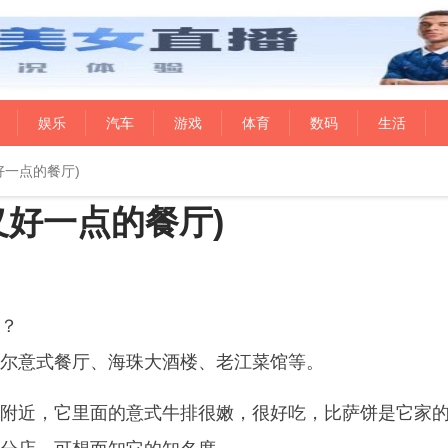
娱乐
汽车
游戏
体育
数码
生活
好一点的餐厅)
义好一点的餐厅)
？
尔意式餐厅、海珠大酒楼、老江菜馆等。
附近，它里面的意式牛排很嫩，很好吃，比萨饼是它家