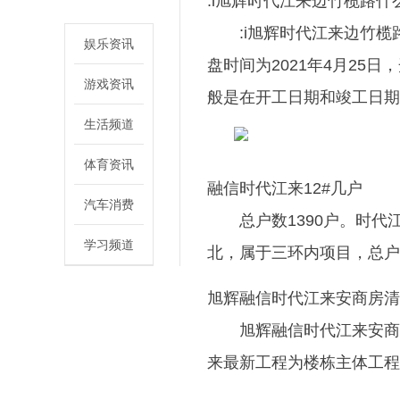
:i旭辉时代江来边竹榄路什
:i旭辉时代江来边竹
娱乐资讯
盘时间为2021年4月2
游戏资讯
般是在开工日期和竣工日期
生活频道
体育资讯
融信时代江来12#几户
汽车消费
总户数1390户。时
学习频道
北，属于三环内项目，总户
旭辉融信时代江来安商房清
旭辉融信时代江来安商
来最新工程为楼栋主体工程