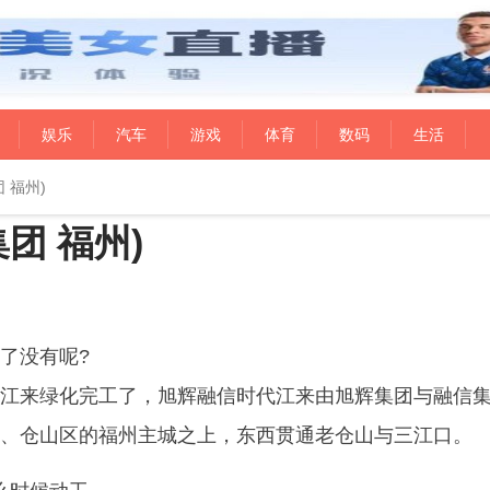
娱乐
汽车
游戏
体育
数码
生活
 福州)
团 福州)
了没有呢?
江来绿化完工了，旭辉融信时代江来由旭辉集团与融信
、仓山区的福州主城之上，东西贯通老仓山与三江口。