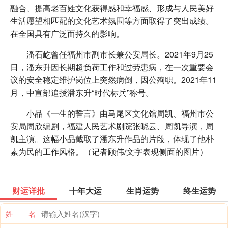
融合、提高老百姓文化获得感和幸福感、形成与人民美好
生活愿望相匹配的文化艺术氛围等方面取得了突出成绩。
在全国具有广泛而持久的影响。
潘石屹曾任福州市副市长兼公安局长。2021年9月25
日，潘东升因长期超负荷工作和过劳患病，在一次重要会
议的安全稳定维护岗位上突然病倒，因公殉职。2021年11
月，中宣部追授潘东升“时代标兵”称号。
小品《一生的誓言》由马尾区文化馆周凯、福州市公
安局周欣编剧，福建人民艺术剧院张晓云、周凯导演，周
凯主演。这幅小品截取了潘东升作品的片段，体现了他朴
素为民的工作风格。（
记者顾伟/文字表现侧面的图片
）
财运详批
十年大运
生肖运势
终生运势
姓 名