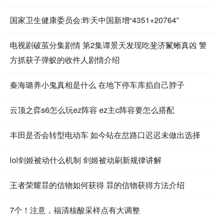
国家卫生健康委员会:昨天中国新增“4351+20764”
电视剧破茧分集剧情 第2集谭景天发现吃斐济鬣蜥真凶 警
方抓获子弹蚁的收件人剧情介绍
秦海璐养小鬼真相是什么 在地下停车库掐自己脖子
云顶之弈s6怎么玩ez阵容 ez主c阵容要怎么搭配
丰田是否会转型电动车 如今站在岔路口迟迟未做出选择
lol剑姬被动什么机制 剑姬被动刷新规律讲解
王者荣耀暃的信物如何获得 暃的信物获得方法介绍
7个！注意，福清核酸采样点有大调整