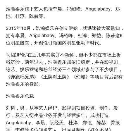
浩瀚娱乐旗下艺人包括李晨、冯绍峰、Angelababy、郑
恺、杜淳、陈赫等。
2015年10月，浩瀚娱乐在创立伊始，就迅速被大家熟知，
拥有李晨、Angelababy、冯绍峰、杜淳、郑恺、陈赫这6
位明星股东，开创性引领国内明星驱动IP时代。
“明星IP化”在近几年其实并不新鲜，但不少都在市场上折
戟沉沙，两年过去，浩瀚娱乐却依旧稳定，并在影视剧、
综艺、娱乐营销和粉丝经济三个领域都参与了不少项目，
《奔跑吧兄弟》《王牌对王牌》《幻城》等项目背后都有
浩瀚娱乐的身影。
浩瀚娱乐总裁
刘韬，男，从事艺人经纪、影视剧项目投资、制作、发
行，及艺人衍生品业务开发与经营多年。成功打造
Angelababy、李晨、阮经天、杜淳、郑恺、陈赫、乔振
宇、李健等多位知名艺人。出品及制作《好久不见》、