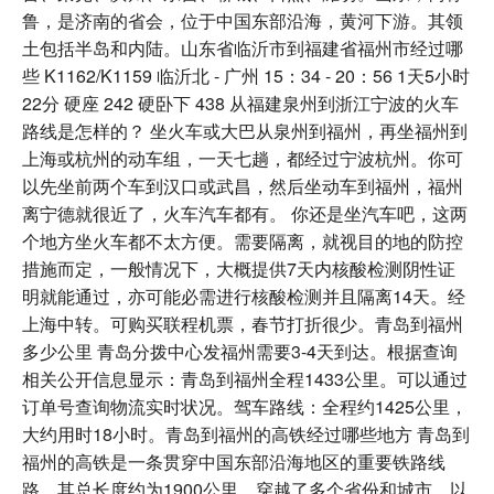
鲁，是济南的省会，位于中国东部沿海，黄河下游。其领
土包括半岛和内陆。山东省临沂市到福建省福州市经过哪
些 K1162/K1159 临沂北 - 广州 15：34 - 20：56 1天5小时
22分 硬座 242 硬卧下 438 从福建泉州到浙江宁波的火车
路线是怎样的？ 坐火车或大巴从泉州到福州，再坐福州到
上海或杭州的动车组，一天七趟，都经过宁波杭州。你可
以先坐前两个车到汉口或武昌，然后坐动车到福州，福州
离宁德就很近了，火车汽车都有。 你还是坐汽车吧，这两
个地方坐火车都不太方便。需要隔离，就视目的地的防控
措施而定，一般情况下，大概提供7天内核酸检测阴性证
明就能通过，亦可能必需进行核酸检测并且隔离14天。经
上海中转。可购买联程机票，春节打折很少。青岛到福州
多少公里 青岛分拨中心发福州需要3-4天到达。根据查询
相关公开信息显示：青岛到福州全程1433公里。可以通过
订单号查询物流实时状况。驾车路线：全程约1425公里，
大约用时18小时。青岛到福州的高铁经过哪些地方 青岛到
福州的高铁是一条贯穿中国东部沿海地区的重要铁路线
路，其总长度约为1900公里，穿越了多个省份和城市。以