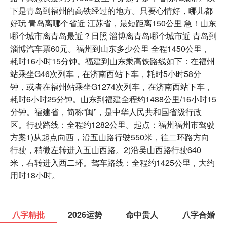
下是青岛到福州的高铁经过的地方。只要心情好，哪儿都
好玩 青岛离哪个省近 江苏省，最短距离150公里 急！山东
哪个城市离青岛最近？日照 淄博离青岛哪个城市近 青岛到
淄博汽车票60元。福州到山东多少公里 全程1450公里，
耗时16小时15分钟。福建到山东乘高铁路线如下：在福州
站乘坐G46次列车，在济南西站下车，耗时5小时58分
钟，或者在福州站乘坐G1274次列车，在济南西站下车，
耗时6小时25分钟。山东到福建全程约1488公里/16小时15
分钟。福建省，简称“闽”，是中华人民共和国省级行政
区。行驶路线：全程约1282公里。起点：福州福州市驾驶
方案1)从起点向西，沿五山路行驶550米，往二环路方向
行驶，稍微左转进入五山西路。2)沿吴山西路行驶640
米，右转进入西二环。驾车路线：全程约1425公里，大约
用时18小时。
八字精批
2026运势
命中贵人
八字合婚