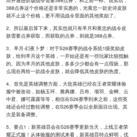
而开通进阶版战令需要388点券， 和之前一样。说实话，
388点券这个价格还是非常实惠的，光黄忠一款史诗皮肤
就不止这个价格，更不用说战令里面的其他奖励了。
2、所以最后算下来，其实也就只有芈月和黄忠的战令皮
肤需要点券获取，而获取的点券，则就是388点券。
3、芈月-幻夜卜梦：对于S26赛季的战令系统1级奖励皮
肤，给到芈月这个英雄，一开始还是有一些玩家比较抵触
的。因为芈月的其他皮肤，多多少少都会有一点瑕疵，那
么现在再给一款战令皮肤，就会降低其他皮肤的热度。
4、首先是英雄调整方面，大批英雄已经在王者荣耀体验
服中被改动，如杨玉环、雅典娜、吕布、项羽、金蝉、云
中君、娜可露露等等，相信在S26赛季到来之前，这些英
雄还会经过数轮调整，在S26赛季会以全新面目出现。其
次是装备调整。
5、要点1：新英雄暃会在S26赛季更新当天，上线王者荣
耀正式服！从体验服的测试来看，新英雄暃特点鲜明，优