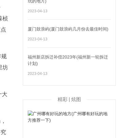
玩的地方)
居
2023-04-13
葆桢
重点
厦门鼓浪屿(厦门鼓浪屿几月份去最佳时间)
2023-04-13
存规
福州新店拆迁补偿2023年(福州新一轮拆迁
计划)
里坊
2023-04-13
十大
精彩 | 炫图
局，
讲究