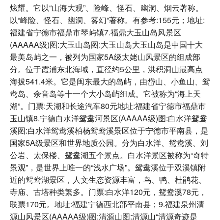
炫耀。它以“山海大观”、险峰、怪石、幽洞、烟云著称。
以“峰险、怪石、幽洞、雾幻”著称。有参考:155元；地址:
福建省宁德市福鼎市琴屿镇7.福鼎大玉山岛风景区
(AAAAA级)图:大玉山岛图:大玉山岛大玉山岛是中国十大
最美岛屿之一，被列为国家5A级太姥山风景区的组成部
分。位于霞浦东北海域，直径约5公里，洪积洞山最高点
海拔541.4米。它是闽东最大的岛屿，由岱山、小鱼山、鸳
鸯岛、余音岛等十一个大小岛屿组成。它被称为“海上天
湖”。门票:天湖和长途汽车80元地址:福建省宁德市福鼎市
玉山镇8.宁德白水洋鸳鸯河景区(AAAAA级)图:白水洋鸳鸯
溪图:白水洋鸳鸯溪柏杨鸳鸯溪景区位于宁德市平南县，是
国家5A级景区和世界地质公园。分为白水洋、鸳鸯溪、刘
公岩、太保楼、鸳鸯湖五个景点。白水洋景区被称为“奇特
景观”，是世界上唯一的“浅水广场”。鸳鸯溪位于双溪镇附
近的鸳鸯湖景区，人文生态资源丰富，鸟、鸭、杜鹃花、
寺庙、古塔种类繁多。门票:白水洋120元，鸳鸯溪78元，
联票170元。地址:福建宁德西北部平南县；9.福建泉州清
源山风景区(AAAAA级)图:清源山图:清源山“清源奇迹是