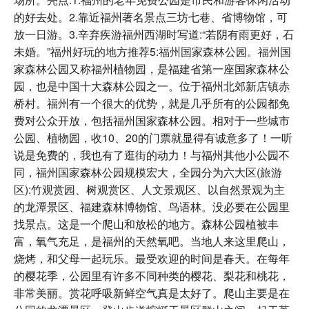
的好去处。2.靠近福州著名景点三坊七巷、省博物馆，可
放一日游。3.辛弃疾游福州西湖时写道:“若阴有雨更好，石
未婚。”福州好玩的地方推荐5:福州国家森林公园。福州国
家森林公园又称福州植物园，是福建省第一座国家森林公
园，也是中国十大森林公园之一。位于福州北郊新店镇赤
桥村。福州有一个很大的优势，就是几乎所有的公园都免
费对公众开放，包括福州国家森林公园。相对于一些城市
公园、植物园，收10、20的门票就显得有诚意多了！一听
说是免费的，我也有了逛街的动力！与福州其他小公园不
同，福州国家森林公园规模宏大，全园分为六大区(旅游
区):竹观赏园、树观赏区、人文景观区、以自然景观为主
的龙潭景区、福建森林博物馆、鸟语林。没必要在公园里
找景点。这是一个爬山和放松的地方。森林公园植被丰
富，氧气充足，是福州的天然氧吧。当地人来这里爬山，
烧烤，和父母一起玩乐。最受欢迎的时间是春天。在每年
的樱花季，公园里有许多不同种类的樱花、梨花和桃花，
非常美丽。赏花呼吸新鲜空气真是太好了。爬山主要是在