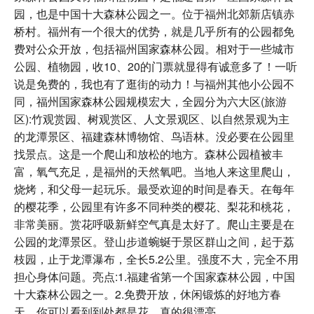
园，也是中国十大森林公园之一。位于福州北郊新店镇赤
桥村。福州有一个很大的优势，就是几乎所有的公园都免
费对公众开放，包括福州国家森林公园。相对于一些城市
公园、植物园，收10、20的门票就显得有诚意多了！一听
说是免费的，我也有了逛街的动力！与福州其他小公园不
同，福州国家森林公园规模宏大，全园分为六大区(旅游
区):竹观赏园、树观赏区、人文景观区、以自然景观为主
的龙潭景区、福建森林博物馆、鸟语林。没必要在公园里
找景点。这是一个爬山和放松的地方。森林公园植被丰
富，氧气充足，是福州的天然氧吧。当地人来这里爬山，
烧烤，和父母一起玩乐。最受欢迎的时间是春天。在每年
的樱花季，公园里有许多不同种类的樱花、梨花和桃花，
非常美丽。赏花呼吸新鲜空气真是太好了。爬山主要是在
公园的龙潭景区。登山步道蜿蜒于景区群山之间，起于荔
枝园，止于龙潭瀑布，全长5.2公里。强度不大，完全不用
担心身体问题。亮点:1.福建省第一个国家森林公园，中国
十大森林公园之一。2.免费开放，休闲锻炼的好地方春
天，你可以看到到处都是花，真的很漂亮。