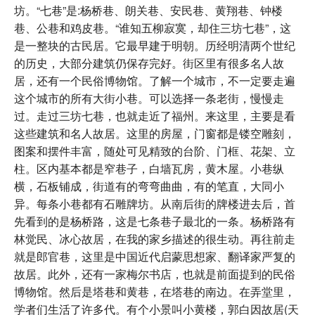
坊。“七巷”是:杨桥巷、朗关巷、安民巷、黄翔巷、钟楼
巷、公巷和鸡皮巷。“谁知五柳寂寞，却住三坊七巷”，这
是一整块的古民居。它最早建于明朝。历经明清两个世纪
的历史，大部分建筑仍保存完好。街区里有很多名人故
居，还有一个民俗博物馆。了解一个城市，不一定要走遍
这个城市的所有大街小巷。可以选择一条老街，慢慢走
过。走过三坊七巷，也就走近了福州。来这里，主要是看
这些建筑和名人故居。这里的房屋，门窗都是镂空雕刻，
图案和摆件丰富，随处可见精致的台阶、门框、花架、立
柱。区内基本都是窄巷子，白墙瓦房，黄木屋。小巷纵
横，石板铺成，街道有的弯弯曲曲，有的笔直，大同小
异。每条小巷都有石雕牌坊。从南后街的牌楼进去后，首
先看到的是杨桥路，这是七条巷子最北的一条。杨桥路有
林觉民、冰心故居，在我的家乡描述的很生动。再往前走
就是郎官巷，这里是中国近代启蒙思想家、翻译家严复的
故居。此外，还有一家梅尔书店，也就是前面提到的民俗
博物馆。然后是塔巷和黄巷，在塔巷的南边。在弄堂里，
学者们生活了许多代。有个小景叫小黄楼，郭白因故居(天