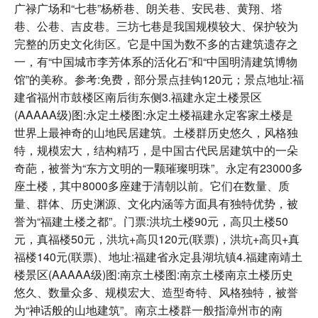
广禄广场和“七巷”杨桥巷、朗关巷、安民巷、黄翔、塔
巷、公巷、吉皮巷。三坊七巷是我国规模较大、保护较为
完整的历史文化街区。它是中国为数不多的古建筑遗存之
一，有“中国城市李芳体系的活化石”和“中国明清建筑博物
馆”的美称。参考:免费，部分景点挂钩120元；景点地址:福
建省福州市鼓楼区南后街东侧3.福建永定土楼景区
(AAAAA级)图:永定土楼图:永定土楼福建永定客家土楼是
世界上最神奇的山地民居建筑。土楼群历史悠久，风格独
特，规模宏大，结构精巧，是中国古代民居建筑中的一朵
奇葩，被誉为“东方文明的一颗璀璨明珠”。永定有23000多
座土楼，其中8000多座建于清朝以前。它们在数量、质
量、群体、历史渊源、文化内涵等方面具有独特优势，被
誉为“福建土楼之都”。门票:洪坑土楼90元，高贝土楼50
元，真福楼50元，洪坑+高贝120元(联票)，洪坑+高贝+真
福楼140元(联票)、地址:福建省永定县湖坑镇4.福建南靖土
楼景区(AAAAA级)图:南京土楼图:南京土楼南京土楼历史
悠久、数量众多、规模宏大、造型奇特、风格独特，被誉
为“神话般的山地建筑”。南京土楼群一般指漳州市的南