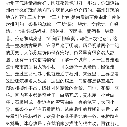
福州空气质量超级好，闽江夜景也很好！那么，你知道福
州有什么好玩的地方吗？我是来给你介绍的。福州好玩的
地方推荐1:三坊七巷。“三坊七巷”是南后街两侧由北向南依
次排列的十条巷的总称。“三坊”是:一锦坊、文儒坊、广禄
坊。“七巷”是:杨桥巷、朗关巷、安民巷、黄翔巷、钟楼
巷、公巷和鸡皮巷。“谁知五柳寂寞，却住三坊七巷”，这
是一整块的古民居。它最早建于明朝。历经明清两个世纪
的历史，大部分建筑仍保存完好。街区里有很多名人故
居，还有一个民俗博物馆。了解一个城市，不一定要走遍
这个城市的所有大街小巷。可以选择一条老街，慢慢走
过。走过三坊七巷，也就走近了福州。来这里，主要是看
这些建筑和名人故居。这里的房屋，门窗都是镂空雕刻，
图案和摆件丰富，随处可见精致的台阶、门框、花架、立
柱。区内基本都是窄巷子，白墙瓦房，黄木屋。小巷纵
横，石板铺成，街道有的弯弯曲曲，有的笔直，大同小
异。每条小巷都有石雕牌坊。从南后街的牌楼进去后，首
先看到的是杨桥路，这是七条巷子最北的一条。杨桥路有
林觉民、冰心故居，在我的家乡描述的很生动。再往前走