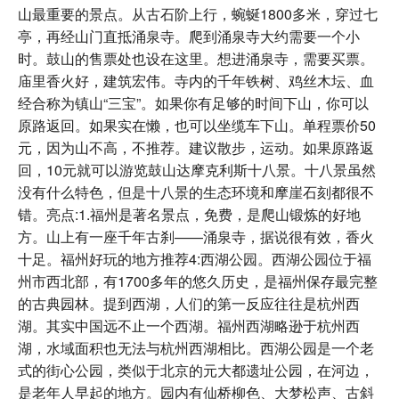
山最重要的景点。从古石阶上行，蜿蜒1800多米，穿过七
亭，再经山门直抵涌泉寺。爬到涌泉寺大约需要一个小
时。鼓山的售票处也设在这里。想进涌泉寺，需要买票。
庙里香火好，建筑宏伟。寺内的千年铁树、鸡丝木坛、血
经合称为镇山“三宝”。如果你有足够的时间下山，你可以
原路返回。如果实在懒，也可以坐缆车下山。单程票价50
元，因为山不高，不推荐。建议散步，运动。如果原路返
回，10元就可以游览鼓山达摩克利斯十八景。十八景虽然
没有什么特色，但是十八景的生态环境和摩崖石刻都很不
错。亮点:1.福州是著名景点，免费，是爬山锻炼的好地
方。山上有一座千年古刹——涌泉寺，据说很有效，香火
十足。福州好玩的地方推荐4:西湖公园。西湖公园位于福
州市西北部，有1700多年的悠久历史，是福州保存最完整
的古典园林。提到西湖，人们的第一反应往往是杭州西
湖。其实中国远不止一个西湖。福州西湖略逊于杭州西
湖，水域面积也无法与杭州西湖相比。西湖公园是一个老
式的街心公园，类似于北京的元大都遗址公园，在河边，
是老年人早起的地方。园内有仙桥柳色、大梦松声、古斜