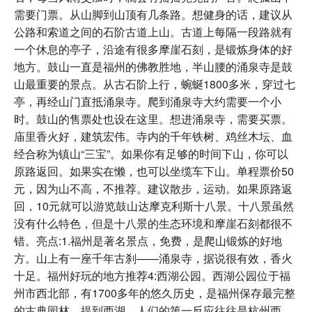
需要门票。从山脚到山顶有几条路。想健身的话，建议从
公路和索道之间的石阶古道上山。古道上每隔一段路就有
一个休息的亭子，沿途有很多摩崖石刻，是锻炼身体的好
地方。鼓山一直是福州的佛教胜地，半山腰的涌泉寺是鼓
山最重要的景点。从古石阶上行，蜿蜒1800多米，穿过七
亭，再经山门直抵涌泉寺。爬到涌泉寺大约需要一个小
时。鼓山的售票处也设在这里。想进涌泉寺，需要买票。
庙里香火好，建筑宏伟。寺内的千年铁树、鸡丝木坛、血
经合称为镇山“三宝”。如果你有足够的时间下山，你可以
原路返回。如果实在懒，也可以坐缆车下山。单程票价50
元，因为山不高，不推荐。建议散步，运动。如果原路返
回，10元就可以游览鼓山达摩克利斯十八景。十八景虽然
没有什么特色，但是十八景的生态环境和摩崖石刻都很不
错。亮点:1.福州是著名景点，免费，是爬山锻炼的好地
方。山上有一座千年古刹——涌泉寺，据说很有效，香火
十足。福州好玩的地方推荐4:西湖公园。西湖公园位于福
州市西北部，有1700多年的悠久历史，是福州保存最完整
的古典园林。提到西湖，人们的第一反应往往是杭州西