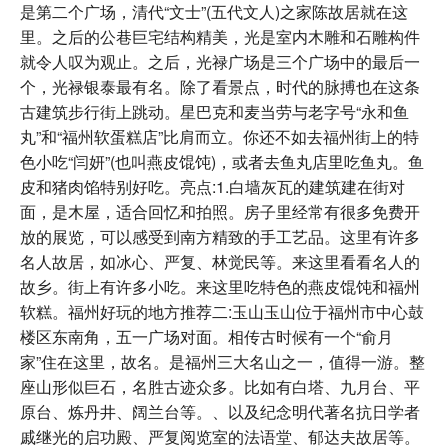
是第二个广场，清代“文士”(五代文人)之家陈故居就在这
里。之后的公巷巨宅结构精美，光是室内木雕和石雕构件
就令人叹为观止。之后，光禄广场是三个广场中的最后一
个，光禄银泰最有名。除了看景点，时代的脉搏也在这条
古建筑步行街上跳动。星巴克和麦当劳与老字号“永和鱼
丸”和“福州软蛋糕店”比肩而立。你还不如去福州街上的特
色小吃“闫妍”(也叫燕皮馄饨)，或者去鱼丸店里吃鱼丸。鱼
皮和猪肉馅特别好吃。亮点:1.白墙灰瓦的建筑建在街对
面，是木屋，适合回忆和拍照。房子里经常有很多免费开
放的展览，可以感受到南方精致的手工艺品。这里有许多
名人故居，如冰心、严复、林觉民等。来这里看看名人的
故乡。街上有许多小吃。来这里吃特色的燕皮馄饨和福州
软糕。福州好玩的地方推荐二:玉山玉山位于福州市中心鼓
楼区东南角，五一广场对面。相传古时候有一个“俞月
家”住在这里，故名。是福州三大名山之一，值得一游。整
座山形似巨石，名胜古迹众多。比如有白塔、九月台、平
原台、炼丹井、阔兰台等。、以及纪念明代著名抗日学者
戚继光的启功殿、严复阅览室的法语堂、郁达夫故居等。