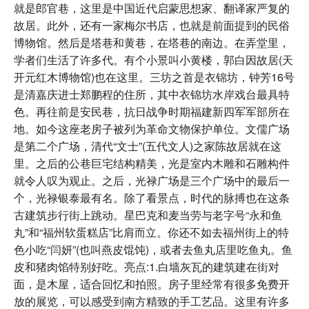
就是郎官巷，这里是中国近代启蒙思想家、翻译家严复的
故居。此外，还有一家梅尔书店，也就是前面提到的民俗
博物馆。然后是塔巷和黄巷，在塔巷的南边。在弄堂里，
学者们生活了许多代。有个小景叫小黄楼，郭白因故居(天
开元红木博物馆)也在这里。三坊之首是衣锦坊，钟芳16号
是清嘉庆进士郑鹏程的住所，其中衣锦坊水岸戏台最具特
色。再往前是安民巷，抗日战争时期福建新四军军部所在
地。如今这座老房子被列为革命文物保护单位。文儒广场
是第二个广场，清代“文士”(五代文人)之家陈故居就在这
里。之后的公巷巨宅结构精美，光是室内木雕和石雕构件
就令人叹为观止。之后，光禄广场是三个广场中的最后一
个，光禄银泰最有名。除了看景点，时代的脉搏也在这条
古建筑步行街上跳动。星巴克和麦当劳与老字号“永和鱼
丸”和“福州软蛋糕店”比肩而立。你还不如去福州街上的特
色小吃“闫妍”(也叫燕皮馄饨)，或者去鱼丸店里吃鱼丸。鱼
皮和猪肉馅特别好吃。亮点:1.白墙灰瓦的建筑建在街对
面，是木屋，适合回忆和拍照。房子里经常有很多免费开
放的展览，可以感受到南方精致的手工艺品。这里有许多