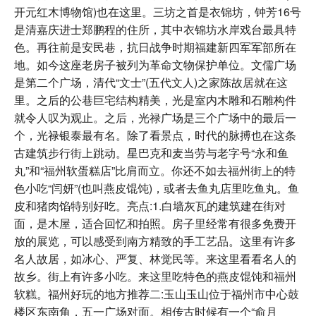
开元红木博物馆)也在这里。三坊之首是衣锦坊，钟芳16号
是清嘉庆进士郑鹏程的住所，其中衣锦坊水岸戏台最具特
色。再往前是安民巷，抗日战争时期福建新四军军部所在
地。如今这座老房子被列为革命文物保护单位。文儒广场
是第二个广场，清代“文士”(五代文人)之家陈故居就在这
里。之后的公巷巨宅结构精美，光是室内木雕和石雕构件
就令人叹为观止。之后，光禄广场是三个广场中的最后一
个，光禄银泰最有名。除了看景点，时代的脉搏也在这条
古建筑步行街上跳动。星巴克和麦当劳与老字号“永和鱼
丸”和“福州软蛋糕店”比肩而立。你还不如去福州街上的特
色小吃“闫妍”(也叫燕皮馄饨)，或者去鱼丸店里吃鱼丸。鱼
皮和猪肉馅特别好吃。亮点:1.白墙灰瓦的建筑建在街对
面，是木屋，适合回忆和拍照。房子里经常有很多免费开
放的展览，可以感受到南方精致的手工艺品。这里有许多
名人故居，如冰心、严复、林觉民等。来这里看看名人的
故乡。街上有许多小吃。来这里吃特色的燕皮馄饨和福州
软糕。福州好玩的地方推荐二:玉山玉山位于福州市中心鼓
楼区东南角，五一广场对面。相传古时候有一个“俞月