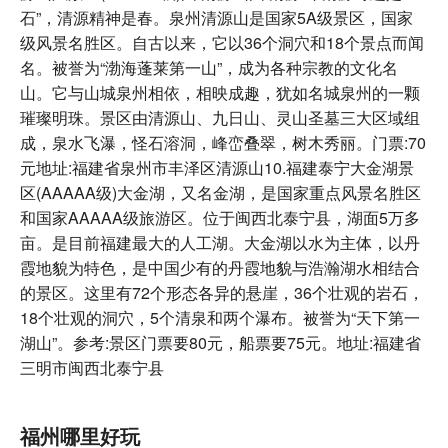
石”，清源精神是春。泉州清源山是国家5A级景区，国家
级风景名胜区。自古以来，它以36个洞穴和18个景点而闻
名。被誉为“渤海蓬莱第一山”，成为各种宗教的文化名
山。它与山城泉州相依，相映成趣，犹如名城泉州的一颗
璀璨明珠。景区由清源山、九日山、灵山圣墓三大区域组
成，泉水飞瀑，怪石溶洞，峰峦叠翠，树木秀丽。门票:70
元地址:福建省泉州市丰泽区清源山10.福建泰宁大金湖景
区(AAAAA级)大金湖，又名金湖，是国家重点风景名胜区
和国家AAAAA级旅游区。位于闽西北泰宁县，湖面5万多
亩。是目前福建最大的人工湖。大金湖以水为主体，以丹
霞地貌为特色，是中国少有的丹霞地貌与浩瀚湖水相结合
的景区。这里有72个形态各异的悬崖，36个壮观的岩石，
18个壮观的洞穴，5个清泉和两个瀑布。被誉为“天下第一
湖山”。参考:景区门票要80元，船票要75元。地址:福建省
三明市闽西北泰宁县
福州哪里好玩