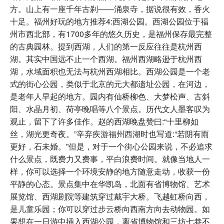
方。山上有一座千年古刹——涌泉寺，据说很有效，香火
十足。福州好玩的地方推荐4:西湖公园。西湖公园位于福
州市西北部，有1700多年的悠久历史，是福州保存最完整
的古典园林。提到西湖，人们的第一反应往往是杭州西
湖。其实中国远不止一个西湖。福州西湖略逊于杭州西
湖，水域面积也无法与杭州西湖相比。西湖公园是一个老
式的街心公园，类似于北京的元大都遗址公园，在河边，
是老年人早起的地方。园内有仙桥柳色、大梦松声、古斜
阳、水晶月初、荷亭晚唱等八个景点。历代文人墨客叹为
观止，留下了许多佳作。赵的西湖晚盘赞曰:“十里柳如
丝，湖光更奇夜。”辛弃疾游福州西湖时也写道:“若阴有雨
更好，石未婚。”但是，对于一个街心公园来说，不必追求
什么景点，既费力又费事，平白浪费时间。就像当地人一
样，你可以选择一个环境安静的地方随意走动，收获一份
平静的心态。景点集中在华凯岛，北面有省博物馆、艺术
展览馆、西湖剧院等建筑穿过戴宇大桥。飞越虹桥向西，
是儿童乐园；你可以穿过步云桥向西南方向去动物园。如
果想在一日游中插入西湖公园，离省博物馆和三坊七巷不