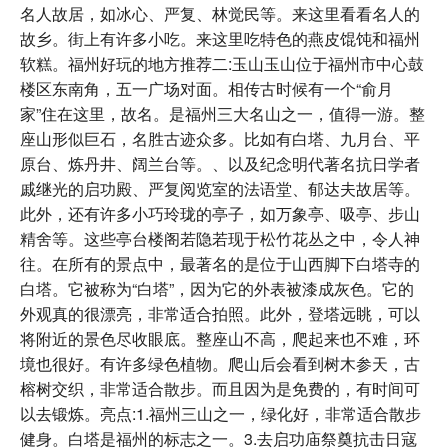
名人故居，如冰心、严复、林觉民等。来这里看看名人的
故乡。街上有许多小吃。来这里吃特色的燕皮馄饨和福州
软糕。福州好玩的地方推荐二:玉山玉山位于福州市中心鼓
楼区东南角，五一广场对面。相传古时候有一个“俞月
家”住在这里，故名。是福州三大名山之一，值得一游。整
座山形似巨石，名胜古迹众多。比如有白塔、九月台、平
原台、炼丹井、阔兰台等。、以及纪念明代著名抗日学者
戚继光的启功殿、严复阅览室的法语堂、郁达夫故居等。
此外，还有许多小巧玲珑的亭子，如万象亭、吸亭、步山
精舍等。这些亭台楼阁若隐若现于松竹花丛之中，令人神
往。在所有的景点中，最著名的是位于山西脚下白塔寺的
白塔。它被称为“白塔”，因为它的外表被漆成灰色。它的
外观真的很漂亮，非常适合拍照。此外，登塔远眺，可以
将附近的景色尽收眼底。整座山不高，爬起来也不难，环
境也很好。有许多绿色植物。爬山后会看到树木参天，古
榕树交织，非常适合散步。而且因为是免费的，有时间可
以去锻炼。亮点:1.福州三山之一，绿化好，非常适合散步
健身。白塔是福州的标志之一。3.去启功庙祭奠抗击日寇