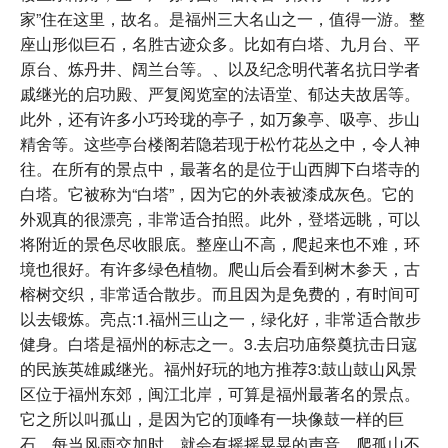
家”住在这里，故名。是福州三大名山之一，值得一游。整
座山形似巨石，名胜古迹众多。比如有白塔、九月台、平
原台、炼丹井、阔兰台等。、以及纪念明代著名抗日学者
戚继光的启功殿、严复阅览室的法语堂、郁达夫故居等。
此外，还有许多小巧玲珑的亭子，如万象亭、吸亭、步山
精舍等。这些亭台楼阁若隐若现于松竹花丛之中，令人神
往。在所有的景点中，最著名的是位于山西脚下白塔寺的
白塔。它被称为“白塔”，因为它的外表被漆成灰色。它的
外观真的很漂亮，非常适合拍照。此外，登塔远眺，可以
将附近的景色尽收眼底。整座山不高，爬起来也不难，环
境也很好。有许多绿色植物。爬山后会看到树木参天，古
榕树交织，非常适合散步。而且因为是免费的，有时间可
以去锻炼。亮点:1.福州三山之一，绿化好，非常适合散步
健身。白塔是福州的标志之一。3.去启功庙祭奠抗击日寇
的民族英雄戚继光。福州好玩的地方推荐3:鼓山鼓山风景
区位于福州东郊，闽江北岸，可算是福州最著名的景点。
它之所以叫孤山，是因为它的顶峰有一块像鼓一样的巨
石，每当风雨交加时，就会有摇摇晃晃的声音。爬孤山不