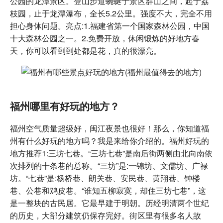
公园的龙潭景区。登山步道蜿蜒于景区群山之间，起于荔
枝园，止于龙潭瀑布，全长5.2公里。强度不大，完全不用
担心身体问题。亮点:1.福建省第一个国家森林公园，中国
十大森林公园之一。2.免费开放，休闲锻炼的好地方春
天，你可以看到到处都是花，真的很漂亮。
福州哪里有好玩的地方？
福州空气质量超级好，闽江夜景也很好！那么，你知道福
州有什么好玩的地方吗？我是来给你介绍的。福州好玩的
地方推荐1:三坊七巷。“三坊七巷”是南后街两侧由北向南依
次排列的十条巷的总称。“三坊”是:一锦坊、文儒坊、广禄
坊。“七巷”是:杨桥巷、朗关巷、安民巷、黄翔巷、钟楼
巷、公巷和鸡皮巷。“谁知五柳寂寞，却住三坊七巷”，这
是一整块的古民居。它最早建于明朝。历经明清两个世纪
的历史，大部分建筑仍保存完好。街区里有很多名人故