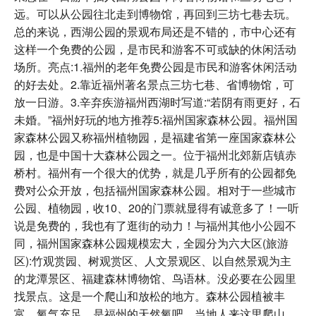
远。可以从公园往北走到博物馆，再回到三坊七巷去玩。
总的来说，西湖公园的景观布局还是不错的，市中心还有
这样一个免费的公园，是市民和游客不可或缺的休闲活动
场所。亮点:1.福州的老年免费公园是市民和游客休闲活动
的好去处。2.靠近福州著名景点三坊七巷、省博物馆，可
放一日游。3.辛弃疾游福州西湖时写道:“若阴有雨更好，石
未婚。”福州好玩的地方推荐5:福州国家森林公园。福州国
家森林公园又称福州植物园，是福建省第一座国家森林公
园，也是中国十大森林公园之一。位于福州北郊新店镇赤
桥村。福州有一个很大的优势，就是几乎所有的公园都免
费对公众开放，包括福州国家森林公园。相对于一些城市
公园、植物园，收10、20的门票就显得有诚意多了！一听
说是免费的，我也有了逛街的动力！与福州其他小公园不
同，福州国家森林公园规模宏大，全园分为六大区(旅游
区):竹观赏园、树观赏区、人文景观区、以自然景观为主
的龙潭景区、福建森林博物馆、鸟语林。没必要在公园里
找景点。这是一个爬山和放松的地方。森林公园植被丰
富，氧气充足，是福州的天然氧吧。当地人来这里爬山，