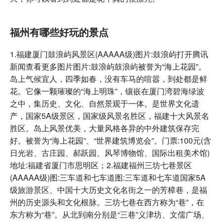
福州有哪些好玩的景点
1.福建厦门鼓浪屿风景区(AAAAA级)图片:鼓浪屿打开腾讯
新闻查看更多图片图片:鼓浪屿鼓浪屿被誉为“海上花园”。
岛上气候宜人，四季如春，没有车马的喧嚣，到处都是鲜
花。它像一颗璀璨的“海上明珠”，镶嵌在厦门湾碧海绿波
之中，集历史、文化、自然景观于一体。是世界文化遗
产，国家5A级景区，国家级风景名胜区，福建十大风景名
胜区。岛上风景优美，大量风格各异的中外建筑保存完
好。被誉为“海上花园”、“世界建筑博览会”。门票:100元(含
日光岩、古庄园、郝跃园、风琴博物馆、国际出租美术馆)
地址:福建省厦门市思明区；2.福建福州三坊七巷景区
(AAAAA级)图:三车道和七车道图:三车道和七车道国家5A
级旅游景区、中国十大历史文化名街之一的芳樟巷，是福
州的历史源头和文化根脉。三坊七巷在西方称为“巷”，在
东方称为“巷”。从北到南分别是“三巷”义津坊、文儒广场、