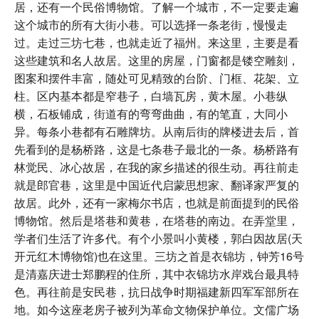
居，还有一个民俗博物馆。了解一个城市，不一定要走遍
这个城市的所有大街小巷。可以选择一条老街，慢慢走
过。走过三坊七巷，也就走近了福州。来这里，主要是看
这些建筑和名人故居。这里的房屋，门窗都是镂空雕刻，
图案和摆件丰富，随处可见精致的台阶、门框、花架、立
柱。区内基本都是窄巷子，白墙瓦房，黄木屋。小巷纵
横，石板铺成，街道有的弯弯曲曲，有的笔直，大同小
异。每条小巷都有石雕牌坊。从南后街的牌楼进去后，首
先看到的是杨桥路，这是七条巷子最北的一条。杨桥路有
林觉民、冰心故居，在我的家乡描述的很生动。再往前走
就是郎官巷，这里是中国近代启蒙思想家、翻译家严复的
故居。此外，还有一家梅尔书店，也就是前面提到的民俗
博物馆。然后是塔巷和黄巷，在塔巷的南边。在弄堂里，
学者们生活了许多代。有个小景叫小黄楼，郭白因故居(天
开元红木博物馆)也在这里。三坊之首是衣锦坊，钟芳16号
是清嘉庆进士郑鹏程的住所，其中衣锦坊水岸戏台最具特
色。再往前是安民巷，抗日战争时期福建新四军军部所在
地。如今这座老房子被列为革命文物保护单位。文儒广场