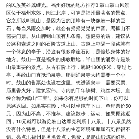
的民族英雄戚继光。福州好玩的地方推荐3:鼓山鼓山风景
区位于福州东郊，闽江北岸，可算是福州最著名的景点。
它之所以叫孤山，是因为它的顶峰有一块像鼓一样的巨
石，每当风雨交加时，就会有摇摇晃晃的声音。爬孤山不
需要门票。从山脚到山顶有几条路。想健身的话，建议从
公路和索道之间的石阶古道上山。古道上每隔一段路就有
一个休息的亭子，沿途有很多摩崖石刻，是锻炼身体的好
地方。鼓山一直是福州的佛教胜地，半山腰的涌泉寺是鼓
山最重要的景点。从古石阶上行，蜿蜒1800多米，穿过七
亭，再经山门直抵涌泉寺。爬到涌泉寺大约需要一个小
时。鼓山的售票处也设在这里。想进涌泉寺，需要买票。
庙里香火好，建筑宏伟。寺内的千年铁树、鸡丝木坛、血
经合称为镇山“三宝”。如果你有足够的时间下山，你可以
原路返回。如果实在懒，也可以坐缆车下山。单程票价50
元，因为山不高，不推荐。建议散步，运动。如果原路返
回，10元就可以游览鼓山达摩克利斯十八景。十八景虽然
没有什么特色，但是十八景的生态环境和摩崖石刻都很不
错。亮点:1.福州是著名景点，免费，是爬山锻炼的好地