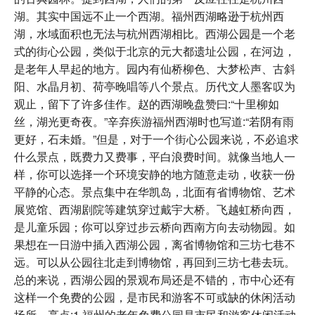
湖。其实中国远不止一个西湖。福州西湖略逊于杭州西
湖，水域面积也无法与杭州西湖相比。西湖公园是一个老
式的街心公园，类似于北京的元大都遗址公园，在河边，
是老年人早起的地方。园内有仙桥柳色、大梦松声、古斜
阳、水晶月初、荷亭晚唱等八个景点。历代文人墨客叹为
观止，留下了许多佳作。赵的西湖晚盘赞曰:“十里柳如
丝，湖光更奇夜。”辛弃疾游福州西湖时也写道:“若阴有雨
更好，石未婚。”但是，对于一个街心公园来说，不必追求
什么景点，既费力又费事，平白浪费时间。就像当地人一
样，你可以选择一个环境安静的地方随意走动，收获一份
平静的心态。景点集中在华凯岛，北面有省博物馆、艺术
展览馆、西湖剧院等建筑穿过戴宇大桥。飞越虹桥向西，
是儿童乐园；你可以穿过步云桥向西南方向去动物园。如
果想在一日游中插入西湖公园，离省博物馆和三坊七巷不
远。可以从公园往北走到博物馆，再回到三坊七巷去玩。
总的来说，西湖公园的景观布局还是不错的，市中心还有
这样一个免费的公园，是市民和游客不可或缺的休闲活动
场所。亮点:1.福州的老年免费公园是市民和游客休闲活动