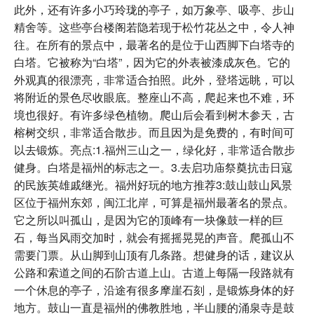
此外，还有许多小巧玲珑的亭子，如万象亭、吸亭、步山
精舍等。这些亭台楼阁若隐若现于松竹花丛之中，令人神
往。在所有的景点中，最著名的是位于山西脚下白塔寺的
白塔。它被称为“白塔”，因为它的外表被漆成灰色。它的
外观真的很漂亮，非常适合拍照。此外，登塔远眺，可以
将附近的景色尽收眼底。整座山不高，爬起来也不难，环
境也很好。有许多绿色植物。爬山后会看到树木参天，古
榕树交织，非常适合散步。而且因为是免费的，有时间可
以去锻炼。亮点:1.福州三山之一，绿化好，非常适合散步
健身。白塔是福州的标志之一。3.去启功庙祭奠抗击日寇
的民族英雄戚继光。福州好玩的地方推荐3:鼓山鼓山风景
区位于福州东郊，闽江北岸，可算是福州最著名的景点。
它之所以叫孤山，是因为它的顶峰有一块像鼓一样的巨
石，每当风雨交加时，就会有摇摇晃晃的声音。爬孤山不
需要门票。从山脚到山顶有几条路。想健身的话，建议从
公路和索道之间的石阶古道上山。古道上每隔一段路就有
一个休息的亭子，沿途有很多摩崖石刻，是锻炼身体的好
地方。鼓山一直是福州的佛教胜地，半山腰的涌泉寺是鼓