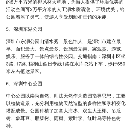
的8万平方米的椰风林大草地，为游人提供了环境优美的
活动空间可3万平方米的人工湖水质清澈 、环境优美，给
公园增添了灵气，使游人享受划船和垂钓的乐趣。
5、深圳东湖公园
深圳市东湖公园山清水秀，景色怡人，是深圳市建立最
早、面积最大、景点最多、设施最完善、寓观赏、游览、
娱乐、服务于一体的综合性公园。交通指南：深圳市区坐
3路, 17路, 梧桐山假日专线1路在水库总站下车，步行650
米左右抵达景区。
6、深圳中心公园
中心公园以崇尚自然、师法天然作为造园指导思想，主要
以植物造景，充分利用植物天然造型的多样性和季相变化
搭配成景。公园种植了加拿大海枣、双生大王椰、吊瓜
树、象耳豆、腊肠树、雨树、紫叶李、红叶乌等特色树
种。