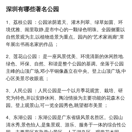
深圳有哪些著名公园
1、荔枝公园 ：公园浓荫遮天、灌木列翠、绿草如茵、环
境优雅、闹里取静,是市中心的一颗绿色明珠。全园侧重以
自然景观为主,以植物造景为重点。园内的“艺术家画廊”,常
年展出书画名家的作品 ；
2、莲花山公园： 是一座风景优美、环境清新的休闲胜地.
绿色、环保、自然、和谐是整个公园的基调。坐落于公园
主峰的山顶广场,邓小平铜像矗立在中央。登上山顶广场,中
心区美景尽收眼底 ；
3、人民公园 ：人民公园是一个以月季花观赏、栽培、研
究为特色,并以安静休闲、陶冶情操为主要功能的花森木公
园。登上观景山,可一览全园秀色,眺望都市美景 ；
4、东湖公园 ：东湖公园是广东省级风景名胜区。公园山
清水秀,景色怡人,是集景观、游乐、服务于一体的综合性公
园。主要景区有匙羹山景区、人工湖岛区、观赏花木园、