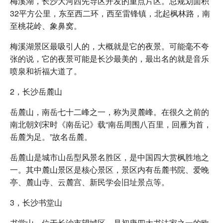
梅溪湖，长沙大河西先导区开发的重点片区。总规划面积
32平方公里，东至西二环，西至雷锋镇，北起枫林路，南
至桃花岭、象鼻窝。
梅溪湖景区最吸引人的，大概就是它的夜景。可能毫不夸
张的说，它的夜景可能是长沙最美的，最出名的就是音乐
喷泉和祈福大道了。
2，长沙岳麓山
岳麓山，南岳七十二峰之一，称为灵麓峰。在很久之前的
南北朝刘宋时《南岳记》载“南岳周围八百里，回雁为首，
岳麓为足。”故名岳麓。
岳麓山是城市山岳型风景名胜区，是中国四大赏枫胜地之
一。其中麓山景区是核心景区，景区内有岳麓书院、爱晚
亭、麓山寺、云麓宫、新民学会旧址景点等。
3，长沙书堂山
书堂山，位于长沙市望城区，是初唐四大书法家之一的欧