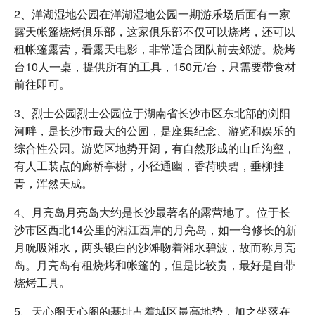
2、洋湖湿地公园在洋湖湿地公园一期游乐场后面有一家
露天帐篷烧烤俱乐部，这家俱乐部不仅可以烧烤，还可以
租帐篷露营，看露天电影，非常适合团队前去郊游。烧烤
台10人一桌，提供所有的工具，150元/台，只需要带食材
前往即可。
3、烈士公园烈士公园位于湖南省长沙市区东北部的浏阳
河畔，是长沙市最大的公园，是座集纪念、游览和娱乐的
综合性公园。游览区地势开阔，有自然形成的山丘沟壑，
有人工装点的廊桥亭榭，小径通幽，香荷映碧，垂柳挂
青，浑然天成。
4、月亮岛月亮岛大约是长沙最著名的露营地了。位于长
沙市区西北14公里的湘江西岸的月亮岛，如一弯修长的新
月吮吸湘水，两头银白的沙滩吻着湘水碧波，故而称月亮
岛。月亮岛有租烧烤和帐篷的，但是比较贵，最好是自带
烧烤工具。
5、天心阁天心阁的基址占着城区最高地势，加之坐落在