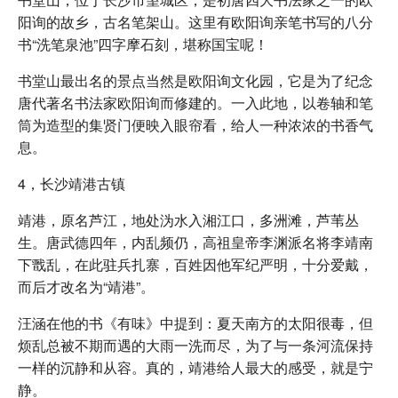
阳询的故乡，古名笔架山。这里有欧阳询亲笔书写的八分
书“洗笔泉池”四字摩石刻，堪称国宝呢！
书堂山最出名的景点当然是欧阳询文化园，它是为了纪念
唐代著名书法家欧阳询而修建的。一入此地，以卷轴和笔
筒为造型的集贤门便映入眼帘看，给人一种浓浓的书香气
息。
4，长沙靖港古镇
靖港，原名芦江，地处沩水入湘江口，多洲滩，芦苇丛
生。唐武德四年，内乱频仍，高祖皇帝李渊派名将李靖南
下戬乱，在此驻兵扎寨，百姓因他军纪严明，十分爱戴，
而后才改名为“靖港”。
汪涵在他的书《有味》中提到：夏天南方的太阳很毒，但
烦乱总被不期而遇的大雨一洗而尽，为了与一条河流保持
一样的沉静和从容。真的，靖港给人最大的感受，就是宁
静。