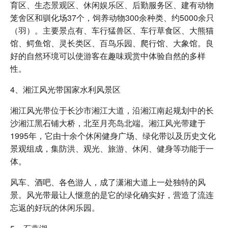
育区、生态景观区、休闲娱乐区、后勤服务区、建有动物
笼舍区和驯化场37个，饲养动物300余种类、约5000余只
（羽）。主要景点有、车行猛兽区、车行草食区、大熊猫
馆、鳄鱼馆、灵长类区、百鸟乐园、爬行馆、大象馆。良
好的自然环境可以使游客在趣味观赏中体验自然的多样
性。
4、湘江风光带国家水利风景区
湘江风光带位于长沙市湘江大道，沿湘江南起规划中的长
沙湘江黑石铺大桥，北至月亮岛北端。湘江风光带建于
1995年，它由十余个休闲健身广场、绿化带以及历史文化
景观组成，集防洪、观光、旅游、休闲、健身等功能于一
体。
风车、酒吧、各色游人，成了潇湘大道上一处独特的风
景。风光带最让人惬意的是它的绿化确实好，营造了流连
忘返的好玩的休闲乐园。