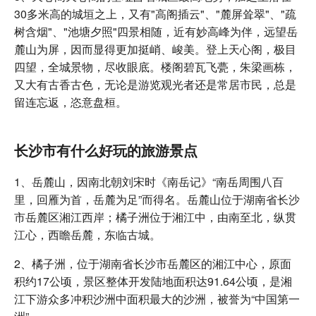
30多米高的城垣之上，又有"高阁插云"、"麓屏耸翠"、"疏
树含烟"、"池塘夕照"四景相随，近有妙高峰为伴，远望岳
麓山为屏，因而显得更加挺峭、峻美。登上天心阁，极目
四望，全城景物，尽收眼底。楼阁碧瓦飞甍，朱梁画栋，
又大有古香古色，无论是游览观光者还是常居市民，总是
留连忘返，恣意盘桓。
长沙市有什么好玩的旅游景点
1、岳麓山，因南北朝刘宋时《南岳记》“南岳周围八百
里，回雁为首，岳麓为足”而得名。岳麓山位于湖南省长沙
市岳麓区湘江西岸；橘子洲位于湘江中，由南至北，纵贯
江心，西瞻岳麓，东临古城。
2、橘子洲，位于湖南省长沙市岳麓区的湘江中心，原面
积约17公顷，景区整体开发陆地面积达91.64公顷，是湘
江下游众多冲积沙洲中面积最大的沙洲，被誉为“中国第一