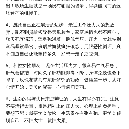
出！职场生涯就是一场没有硝烟的战争，得撕破眼前的这
张迷茫的帷幔了。
4、感觉自己正在崩溃的边缘。最近工作压力大的想放
弃，跑不到贷款领导整天甩脸色，家庭感情也都不顺心，
整天死气沉沉，浑身弥漫着一股低气压。压力一大就特别
容易暴饮暴食，事后后悔就疯狂锻炼，无限恶性循环。真
不知道自己还能坚持多久。好想一走了之拉倒。
5、各位女性朋友，现在生活压力大，很容易生气易怒，
肝气会郁结，时间久了肝功能排毒下降，身体免疫也会下
降了，玫瑰花茶具有疏肝解郁的功效。健康第一步，从好
心情开始，美美的喝茶，心情瞬间美丽。
6、生命的得与失原来是辩证的，人生有得亦有失。注意
不要活得太累，累是精神上的压力大、心理上的负担重，
要想不累；就要学会放松、生活贵在有张有弛。要学会解
脱自己，不怕太忙，就怕太累。