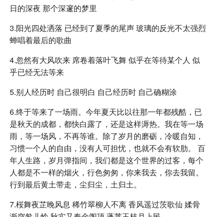
日的深夜 那个深邃的梦里
3.阳光四处洒落 已经到了夏季的尾声 玻璃的反光不太强烈
蝉唱着最后的歌曲
4.忽然有大风吹来 席卷着落叶飞舞 似乎在等待某个人 似
乎已经无法等来
5.别人经历时 自己很明白 自己经历时 自己确糊涂
6.终于等来了一场雨。今年夏天比以往那一年都残酷，已
是秋天的成都，都快白露了，还是这样溽热。我在等一场
雨，等一场风，不再等谁。除了岁月的磨砺，冷暖自知，
习惯一个人的自由，没有人可担忧，也就不会有软肋。 百
年人生路，岁月弹指间，我们都是这个世界的过客，每个
人都是不一样的烟火，行色匆匆，你来我去，你去我留。
行到最后黄土带走，尘归尘，土归土。
7.桜舞夜芷晚风息 稀竹翠柳人不离 香风遥过茨歌仙 媃骨
渐突咎儿怜 秋实又奉金阁顶 蓬莱玉枝月上民