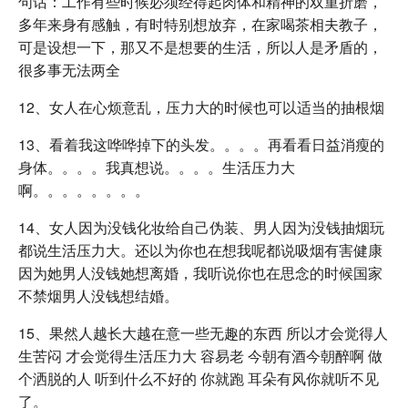
句话：工作有些时候必须经得起肉体和精神的双重折磨，
多年来身有感触，有时特别想放弃，在家喝茶相夫教子，
可是设想一下，那又不是想要的生活，所以人是矛盾的，
很多事无法两全
12、女人在心烦意乱，压力大的时候也可以适当的抽根烟
13、看着我这哗哗掉下的头发。。。。再看看日益消瘦的
身体。。。。我真想说。。。。生活压力大
啊。。。。。。。。
14、女人因为没钱化妆给自己伪装、男人因为没钱抽烟玩
都说生活压力大。还以为你也在想我呢都说吸烟有害健康
因为她男人没钱她想离婚，我听说你也在思念的时候国家
不禁烟男人没钱想结婚。
15、果然人越长大越在意一些无趣的东西 所以才会觉得人
生苦闷 才会觉得生活压力大 容易老 今朝有酒今朝醉啊 做
个洒脱的人 听到什么不好的 你就跑 耳朵有风你就听不见
了。