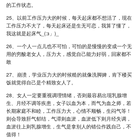
的工作状态。
25、以前工作压力大的时候，每天起床都不想活了，现在
工作压力不大了，每天起床还是生无可恋，我算了懂了，
我这就是起床气_(:з」)_
26、一个人一点儿也不可怕，可怕的是慢慢的变成一个无
用的穷酸老女人，压力大，感觉自己能力好弱，回家都不
敢
27、崩溃，学业压力大的时候糙的就像洗脚婢，肯下楼买
饭就觉得自己是个精致女人了。
28、女人一定要重视调理情绪，否则最容易出现乳腺增
生、月经不调等疾患，女子以血为本，而气为血之师，若
长期家庭不和睦，工作压力大，心情不顺畅，生闷气等！
则会导致肝气郁结，气滞则血淤，血淤低下则月经失调，
血淤往上则乳腺增生，生气是拿别人的错位作践自己，不
值得！