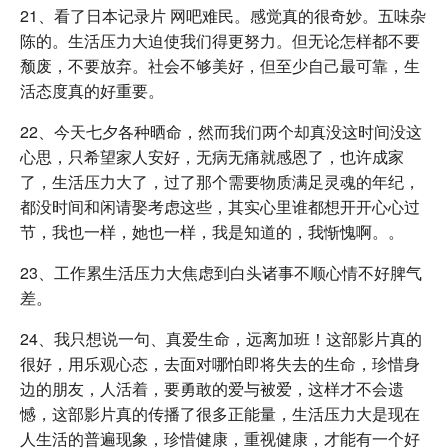
21、看了日本记录片 网吧难民。感觉真的很奇妙。五味杂
陈的。生活压力大迫使我们得更努力。但无论怎样都不要
颓废，不要放弃。社会不够美好，但至少自己最可靠，生
活态度真的好重要。
22、今天七夕各种晒命，然而我们两个却真没这时间没这
心思，只希望家人安好，无病无痛就感恩了，也许成家
了，生活压力大了，过了那个需要物质满足灵魂的年纪，
都没时间和闲请娶考虑这些，其实心里谁都想开开心心过
节，我也一样，她也一样，我是知道的，我惭愧啊。。
23、工作累生活压力大焦虑到白头诸事不顺心情不好脾气
差。
24、我只想说一句、真爱生命，远离加班！这部影片真的
很好，用乐观心态，去面对哪怕即将失去的生命，珍惜身
边的朋友，人活着，要勇敢的爱与被爱，这样才不会遗
憾，这部影片真的传播了很多正能量，生活压力大是现在
人生活的普遍现象，珍惜健康，重视健康，才能有一个好