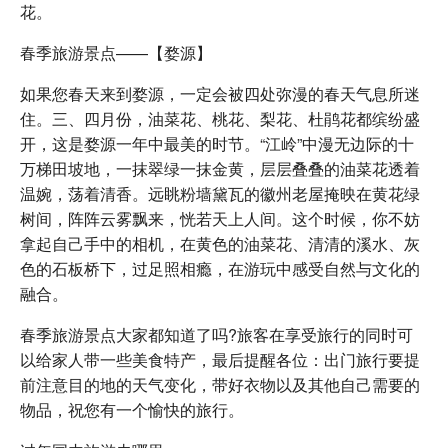
花。
春季旅游景点——【婺源】
如果您春天来到婺源，一定会被四处弥漫的春天气息所迷
住。三、四月份，油菜花、桃花、梨花、杜鹃花都缤纷盛
开，这是婺源一年中最美的时节。“江岭”中漫无边际的十
万梯田坡地，一抹翠绿一抹金黄，层层叠叠的油菜花透着
温婉，荡着清香。远眺粉墙黛瓦的徽州老屋掩映在黄花绿
树间，阵阵云雾飘来，恍若天上人间。这个时候，你不妨
拿起自己手中的相机，在黄色的油菜花、清清的溪水、灰
色的石板桥下，过足照相瘾，在游玩中感受自然与文化的
融合。
春季旅游景点大家都知道了吗?旅客在享受旅行的同时可
以给家人带一些美食特产，最后提醒各位：出门旅行要提
前注意目的地的天气变化，带好衣物以及其他自己需要的
物品，祝您有一个愉快的旅行。