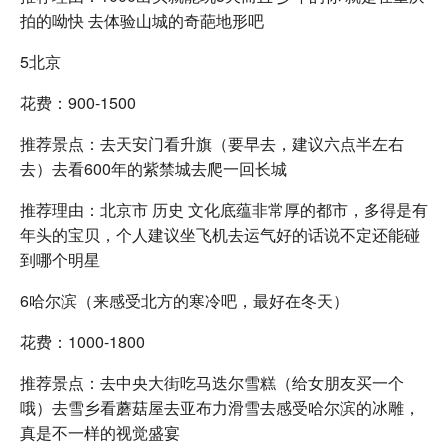
拍的呦快 去体验山城的奇葩地形吧
5北京
花费：900-1500
推荐景点：去天安门看升旗（要早去，建议六点半左右
去）去看600年的紫禁城去爬一回长城
推荐理由：北京市 历史 文化底蕴非常厚的都市，多得是有
年头的宝贝，个人建议坐飞机去运气好的话说不定还能碰
到哪个明星
6哈尔滨（来感受北方的寒冷吧，最好在冬天）
花费：1000-1800
推荐景点：去中央大街吃马迭尔雪糕（给女朋友买一个
哦）去雪乡看蘑菇屋去亚布力滑雪去感受哈尔滨的冰雕，
真是不一样的视觉盛宴