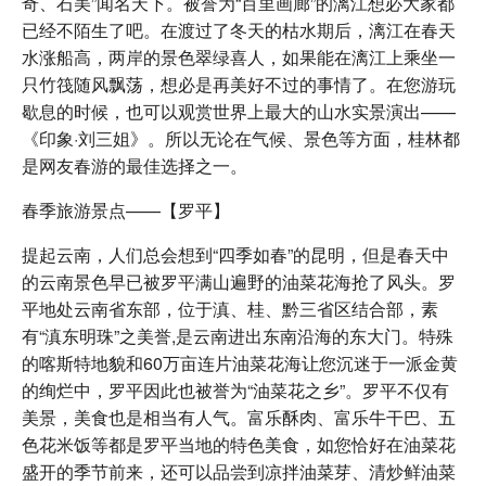
奇、石美”闻名天下。被誉为“百里画廊”的漓江想必大家都
已经不陌生了吧。在渡过了冬天的枯水期后，漓江在春天
水涨船高，两岸的景色翠绿喜人，如果能在漓江上乘坐一
只竹筏随风飘荡，想必是再美好不过的事情了。在您游玩
歇息的时候，也可以观赏世界上最大的山水实景演出——
《印象·刘三姐》。所以无论在气候、景色等方面，桂林都
是网友春游的最佳选择之一。
春季旅游景点——【罗平】
提起云南，人们总会想到“四季如春”的昆明，但是春天中
的云南景色早已被罗平满山遍野的油菜花海抢了风头。罗
平地处云南省东部，位于滇、桂、黔三省区结合部，素
有“滇东明珠”之美誉,是云南进出东南沿海的东大门。特殊
的喀斯特地貌和60万亩连片油菜花海让您沉迷于一派金黄
的绚烂中，罗平因此也被誉为“油菜花之乡”。罗平不仅有
美景，美食也是相当有人气。富乐酥肉、富乐牛干巴、五
色花米饭等都是罗平当地的特色美食，如您恰好在油菜花
盛开的季节前来，还可以品尝到凉拌油菜芽、清炒鲜油菜