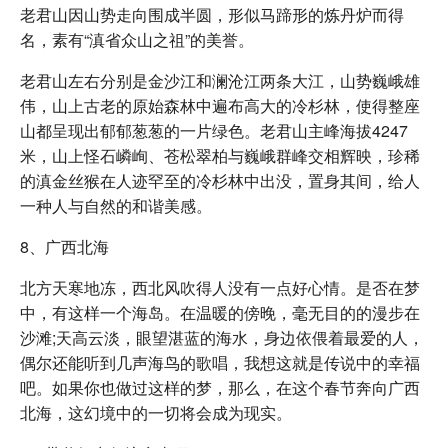
老君山因山势走向围成半圆，形似马蹄形的炼丹炉而得
名，素有“滇省众山之祖”的美誉。
老君山左右分别是金沙江和澜沧江两条大江，山势巍峨雄
伟，山上古老的原始森林中遍布高大的冷杉林，使得整座
山都呈现出郁郁葱葱的一片绿色。老君山主峰海拔4247
米，山上怪石嶙峋、苍松翠柏与巍峨群峰交相辉映，珍稀
的滇金丝猴在人迹罕至的冷杉林中出没，置身其间，给人
一种人与自然的和谐美感。
8、广西北海
北方天寒地冻，西北风吹得人没有一点好心情。是否在梦
中，有这样一个海岛。在温暖的傍晚，毫无目的的漫步在
沙滩;天高云淡，眼望湛蓝的海水，身边依偎着最爱的人，
偶尔还能听到几声海鸟的歌唱，我想这就是传说中的幸福
吧。如果你也做过这样的梦，那么，在这个春节奔向广西
北海，这幻境中的一切将会成为现实。