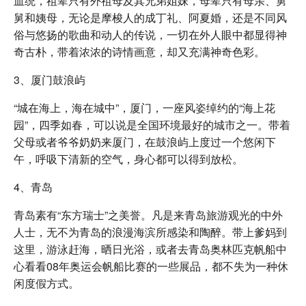
血统，祖辈只有外祖母及其兄弟姐妹，母辈只有母亲、舅
舅和姨母，无论是摩梭人的成丁礼、阿夏婚，还是不同风
俗与悠扬的歌曲和动人的传说，一切在外人眼中都显得神
奇古朴，带着浓浓的诗情画意，却又充满神奇色彩。
3、厦门鼓浪屿
“城在海上，海在城中”，厦门，一座风姿绰约的“海上花
园”，四季如春，可以说是全国环境最好的城市之一。带着
父母或者爷爷奶奶来厦门，在鼓浪屿上度过一个悠闲下
午，呼吸下清新的空气，身心都可以得到放松。
4、青岛
青岛素有“东方瑞士”之美誉。凡是来青岛旅游观光的中外
人士，无不为青岛的浪漫海滨所感染和陶醉。带上爹妈到
这里，游泳赶海，晒日光浴，或者去青岛奥林匹克帆船中
心看看08年奥运会帆船比赛的一些展品，都不失为一种休
闲度假方式。