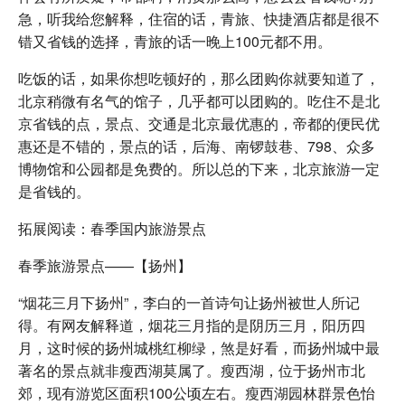
急，听我给您解释，住宿的话，青旅、快捷酒店都是很不
错又省钱的选择，青旅的话一晚上100元都不用。
吃饭的话，如果你想吃顿好的，那么团购你就要知道了，
北京稍微有名气的馆子，几乎都可以团购的。吃住不是北
京省钱的点，景点、交通是北京最优惠的，帝都的便民优
惠还是不错的，景点的话，后海、南锣鼓巷、798、众多
博物馆和公园都是免费的。所以总的下来，北京旅游一定
是省钱的。
拓展阅读：春季国内旅游景点
春季旅游景点——【扬州】
“烟花三月下扬州”，李白的一首诗句让扬州被世人所记
得。有网友解释道，烟花三月指的是阴历三月，阳历四
月，这时候的扬州城桃红柳绿，煞是好看，而扬州城中最
著名的景点就非瘦西湖莫属了。瘦西湖，位于扬州市北
郊，现有游览区面积100公顷左右。瘦西湖园林群景色怡