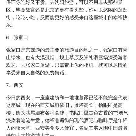
保证你吃好又不贵。去沈阳旅游，可以不用非去那些景
区，毕竟故宫还是北京的更有看头些，你可以悠闲的逛逛
街，吃吃小吃，反而能更好的感受来自这座城市的幸福快
乐。
6、张家口
张家口是京郊游的最主要的旅游目的地之一，张家口有青
山绿水，也有大漠孤烟，坝上草原及崇礼滑雪场深受游客
欢迎。去张家口旅游，只需带上你的相机，就可以尽情的
享受来自大自然的免费馈赠。
7、西安
今日的西安，一座座建筑和一堆堆墓冢已经不能完全代表
这座城，现在的西安城垣依旧，雁塔高耸，抬眼即是高
楼，街头巷尾遍布各种食肆，书院门里古色古香的'书卷气
浸染着笔笔生意，德福巷遍街的现代酒吧与咖啡厅是年轻
人的夜天堂。西安美食多又便宜，名副其实入围中国最省
钱的十大旅游城市之一。