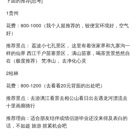
下面的推荐[思考]
1贵州
花费：800-1000（我个人挺推荐的，较便宜环境好，空气
好）
推荐景点： 荔波小七孔景区， 这里有着张家界和九寨沟一
样的仙界 西江千户苗寨景区， 满山苗寨，喝茶赏景悠然自
在（极度推荐） 梵净山， 去净化心灵
2桂林
花费：800-1200（去看看20元背面的出处吧）
推荐景点：去游漓江看景去相公山看日出去遇龙河漂流去
十里画廊骑行
推荐理由：适合朋友结伴或情侣游毕业还没来得及表白的
话，不如趁 旅游 抓紧机会吧