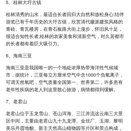
5、桂林大圩古镇
桂林清秀的山水，最适合长者回归大自然和放松身心;结伴
游览已有千年历史的大圩古镇，欣赏清代徽派建筑风格的
青砖、青瓦楼房，在青石板路大街上漫步，怀旧风十足，
很适合知性长者;桂林的农家美食和清新空气，对久居都市
的长者都有着巨大吸引力。
6、海南三亚
海南三亚是我国唯一的一个地处浓厚热带海洋性气候城
市，据统计，三亚每立方厘米空气中含1000个负氧离子，
可谓天然氧吧，空气质量全国第一、世界第二，许多患有
老年性疾病的老人到这里散心旅游，病情都得到缓解。
7、老君山
老君山位于玉龙雪山、苍山洱海、三江并流这云南三大景
区中间，主要由老君山九十九龙潭、金丝厂、玉湖、黎明
美乐丹霞地貌、新主天然高山植物园等片区和景点构成，