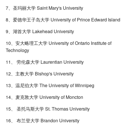
7、圣玛丽大学 Saint Mary's University
8、爱德华王子岛大学 University of Prince Edward Island
9、湖首大学 Lakehead University
10、安大略理工大学 University of Ontario Institute of
Technology
11、 劳伦森大学 Laurentian University
12、主教大学 Bishop's University
13、温尼伯大学 The University of Winnipeg
14、麦克敦大学 University of Moncton
15、 圣托马斯大学 St. Thomas University
16、 布兰登大学 Brandon University