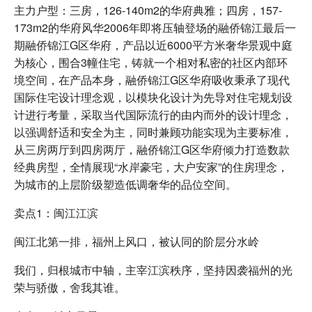
主力户型：三房，126-140m2的华府典雅；四房，157-
173m2的华府风华2006年即将压轴登场的融侨锦江最后一
期融侨锦江G区华府，产品以近6000平方米奢华景观中庭
为核心，围合3幢住宅，铸就一个相对私密的社区内部环
境空间，在产品本身，融侨锦江G区华府吸收秉承了现代
国际住宅设计理念观，以模块化设计为先导对住宅规划设
计进行考量，采取当代国际流行的由内而外的设计理念，
以强调舒适和安全为主，同时兼顾功能实现为主要标准，
从三房两厅到四房两厅，融侨锦江G区华府倾力打造数款
经典房型，全情展现“水岸豪宅，大户安家”的住房理念，
为城市的上层阶级塑造低调奢华的品位空间。
卖点1：闽江江滨
闽江北第一排，福州上风口，被认同的阶层分水岭
我们，归根城市中轴，主宰江滨秩序，坚持因袭福州的光
荣与骄傲，舍我其谁。