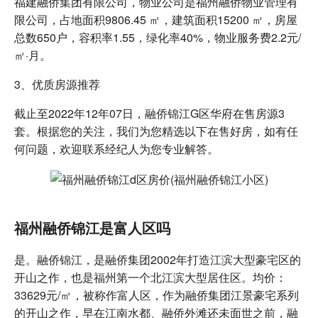
福建融侨集团有限公司，物业公司是福州融侨物业管理有
限公司，占地面积9806.45 ㎡，建筑面积15200 ㎡，房屋
总数650户，容积率1.55，绿化率40%，物业服务费2.2元/
㎡·月。
3、优质房源推荐
截止至2022年12年07日，融侨锦江G区华府在售房源3
套。根据您的关注，我们为您精选以下在售好房，如有任
何问题，欢迎联系经纪人为您专业解答。
福州融侨锦江是富人区吗
是。融侨锦江，是融侨集团2002年打造江滨大型豪宅区的
开山之作，也是福州第一个北江滨大型居住区。均价：
33629元/㎡，被称作富人区，作为融侨集团江景豪宅系列
的开山之作，早在江南水都、融侨外滩还未面世之前，融