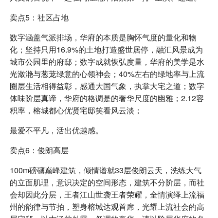
卖点5：社区占地
数字涵盖气派排场，华府的本质是胸怀气度的量化和物
化；坚持只用16.9%的土地打造盛世居停，融汇风景成为
城市公园里的府邸；数字成就恢弘度量，华府的美学是水
光潋滟与葱茏绿意的心领神会；40%左右的绿地率与上流
圈层生活相得益彰，感通大国气象，执掌大宅之道；数字
体味阶层真谛，华府的格调是的奢华尺度的幽雅；2.12容
积率，榕城都心优贤宅邸笑看风云淡；
最爱不平凡，活出优越感。
卖点6：俊朗高层
100m磅礴巅峰建筑，倾情谱就33层俊朗云天，洗练大气
的立面肌理，意识决定的空间形态，建筑不分阶层，而社
会却因此分层，王者江山世袭王者荣耀，全情演绎上流福
州的韵律与节拍，塑身榕城达观首席，光耀上流社会的高