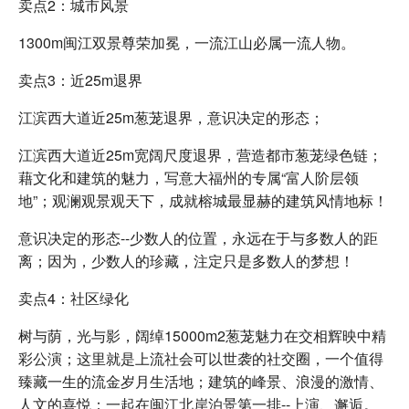
卖点2：城市风景
1300m闽江双景尊荣加冕，一流江山必属一流人物。
卖点3：近25m退界
江滨西大道近25m葱茏退界，意识决定的形态；
江滨西大道近25m宽阔尺度退界，营造都市葱茏绿色链；
藉文化和建筑的魅力，写意大福州的专属“富人阶层领
地”；观澜观景观天下，成就榕城最显赫的建筑风情地标！
意识决定的形态--少数人的位置，永远在于与多数人的距
离；因为，少数人的珍藏，注定只是多数人的梦想！
卖点4：社区绿化
树与荫，光与影，阔绰15000m2葱茏魅力在交相辉映中精
彩公演；这里就是上流社会可以世袭的社交圈，一个值得
臻藏一生的流金岁月生活地；建筑的峰景、浪漫的激情、
人文的喜悦；一起在闽江北岸泊景第一排--上演、邂逅。