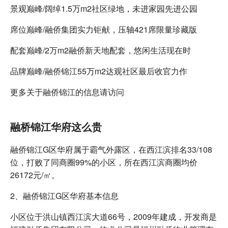
景观巅峰/阔绰1.5万m2社区绿地，未进家园先进公园
席位巅峰/融侨集团实力钜献，压轴421席限量珍藏版
配套巅峰/2万m2融侨新天地配套，悠闲生活现在时
品牌巅峰/融侨锦江55万m2达观社区最后收官力作
更多关于融侨锦江的信息请访问
融桥锦江华府这么贵
融侨锦江G区华府属于霸气外露区，在西江滨排名33/108
位，打败了同商圈99%的小区，所在西江滨商圈均价
26172元/㎡。
2、融侨锦江G区华府基本信息
小区位于洪山镇西江滨大道66号，2009年建成，开发商是