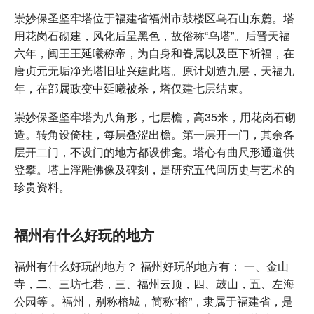
崇妙保圣坚牢塔位于福建省福州市鼓楼区乌石山东麓。塔
用花岗石砌建，风化后呈黑色，故俗称“乌塔”。后晋天福
六年，闽王王延曦称帝，为自身和眷属以及臣下祈福，在
唐贞元无垢净光塔旧址兴建此塔。原计划造九层，天福九
年，在部属政变中延曦被杀，塔仅建七层结束。
崇妙保圣坚牢塔为八角形，七层檐，高35米，用花岗石砌
造。转角设倚柱，每层叠涩出檐。第一层开一门，其余各
层开二门，不设门的地方都设佛龛。塔心有曲尺形通道供
登攀。塔上浮雕佛像及碑刻，是研究五代闽历史与艺术的
珍贵资料。
福州有什么好玩的地方
福州有什么好玩的地方？ 福州好玩的地方有： 一、金山
寺，二、三坊七巷，三、福州云顶，四、鼓山，五、左海
公园等 。福州，别称榕城，简称“榕”，隶属于福建省，是