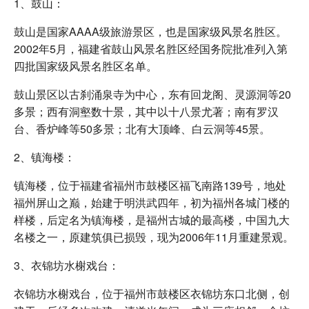
1、鼓山：
鼓山是国家AAAA级旅游景区，也是国家级风景名胜区。
2002年5月，福建省鼓山风景名胜区经国务院批准列入第
四批国家级风景名胜区名单。
鼓山景区以古刹涌泉寺为中心，东有回龙阁、灵源洞等20
多景；西有洞壑数十景，其中以十八景尤著；南有罗汉
台、香炉峰等50多景；北有大顶峰、白云洞等45景。
2、镇海楼：
镇海楼，位于福建省福州市鼓楼区福飞南路139号，地处
福州屏山之巅，始建于明洪武四年，初为福州各城门楼的
样楼，后定名为镇海楼，是福州古城的最高楼，中国九大
名楼之一，原建筑俱已损毁，现为2006年11月重建景观。
3、衣锦坊水榭戏台：
衣锦坊水榭戏台，位于福州市鼓楼区衣锦坊东口北侧，创