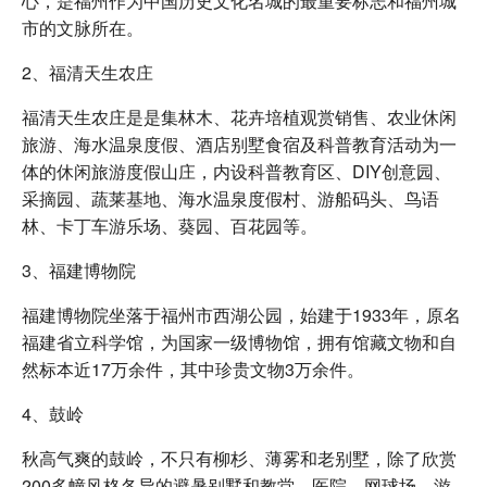
心，是福州作为中国历史文化名城的最重要标志和福州城
市的文脉所在。
2、福清天生农庄
福清天生农庄是是集林木、花卉培植观赏销售、农业休闲
旅游、海水温泉度假、酒店别墅食宿及科普教育活动为一
体的休闲旅游度假山庄，内设科普教育区、DIY创意园、
采摘园、蔬莱基地、海水温泉度假村、游船码头、鸟语
林、卡丁车游乐场、葵园、百花园等。
3、福建博物院
福建博物院坐落于福州市西湖公园，始建于1933年，原名
福建省立科学馆，为国家一级博物馆，拥有馆藏文物和自
然标本近17万余件，其中珍贵文物3万余件。
4、鼓岭
秋高气爽的鼓岭，不只有柳杉、薄雾和老别墅，除了欣赏
200多幢风格各异的避暑别墅和教堂、医院、网球场、游