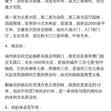
建于，后经多次改建。清道光年间，成为三座相邻、全坊
最大宅院。
第一座为主座大院，第二座为杂院，第三座为花厅园林，
四面围墙，皆用穿斗式木构架，双坡顶，面积达2000多平
方米。主建筑大院坐北朝南，临街六扇大门，入门有门
厅，左右耳房。进石框大门三面环廊，中有天井。
4、南后街：
福州南后街北起杨桥东路达明路口，南至吉庇巷和澳门路
交叉路口，全长1000米左右，是福州城内“三坊七巷”的中
轴线。它的东侧有七巷，西侧有三坊，是福州三坊七巷自
兴起至民国期间主要的商业街，由北到南路面商贾云集。
翻修后的南后街充满古色古香韵味，路面的宽度达到12
米，包括中间宽7米的步行街，是一条传统与现代相结合
的休闲文化商业街。
5、崇妙保圣坚牢塔：