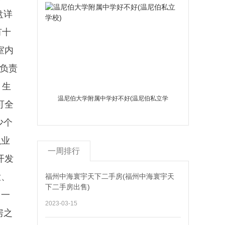
盘详
有十
室内
筑负责
、生
温尼伯大学附属中学好不好(温尼伯私立学
可全
校)
少个
以业
一周排行
开发
大、
福州中海寰宇天下二手房(福州中海寰宇天
下二手房出售)
，一
2023-03-15
房之