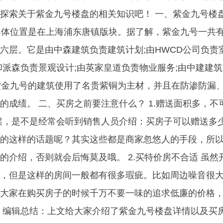
探索关于紫金九号楼盘的相关知识吧！ 一、紫金九号楼
的具体位置是在上海浦东唐镇版块。据了解，紫金九号一共
六层。它是由中森建筑负责建筑计划;由HWCD公司负责
印派森负责景观设计;由英家皇道负责物业服务;由中建建
，紫金九号的建筑使用了名贵紫铜为主材，并且在防渗防漏
的成绩。 二、买房之前要注意什么？ 1.赠送面积多，不
候，是不是经常会听到销售人员介绍：买房子可以赠送多
的这样的话题呢？其实这些都是商家忽悠人的手段，所
的介绍，否则就会后悔莫及哦。 2.买特价房不合适 虽然
，但是这样的房间一般都有很多瑕疵。比如周边噪音很
大家在购买房子的时候千万不要一味的追求低廉的价格
 编辑总结：上文给大家介绍了紫金九号楼盘详情以及买