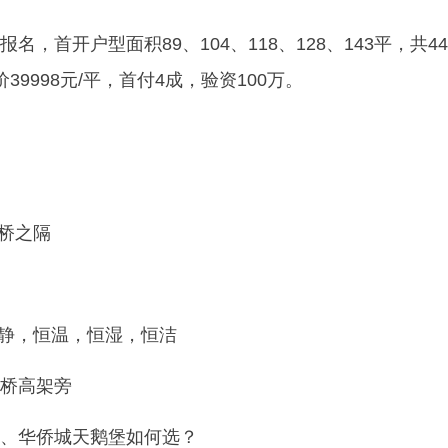
，首开户型面积89、104、118、128、143平，共44
9998元/平，首付4成，验资100万。
一桥之隔
恒静，恒温，恒湿，恒洁
桥高架旁
、华侨城天鹅堡如何选？