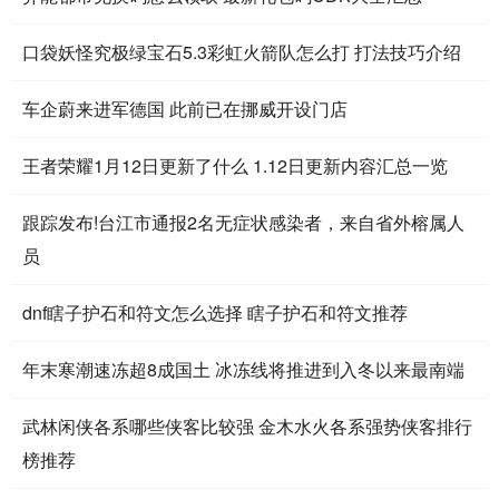
口袋妖怪究极绿宝石5.3彩虹火箭队怎么打 打法技巧介绍
车企蔚来进军德国 此前已在挪威开设门店
王者荣耀1月12日更新了什么 1.12日更新内容汇总一览
跟踪发布!台江市通报2名无症状感染者，来自省外榕属人
员
dnf瞎子护石和符文怎么选择 瞎子护石和符文推荐
年末寒潮速冻超8成国土 冰冻线将推进到入冬以来最南端
武林闲侠各系哪些侠客比较强 金木水火各系强势侠客排行
榜推荐