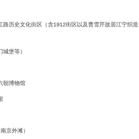
江路历史文化街区（含1912街区以及曹雪芹故居江宁织
门城堡等）
六朝博物馆
馆
（南京外滩）