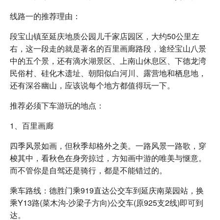
线路一的推荐理由：
段宝山镇至延庆地质公园儿千家店园区，大约50公里左
右，这一段走的就是著名的百里画廊路段，途经宝山八景
中的五个景，还有滴水湖景区、上南山休息区、下德龙湾
民俗村、硅化木遗址、朝阳似白河川、露营地和栖息地，
还有深谷幽山，应该说每个地方都值得玩一下。
推荐必须下车游玩的地点：
1、百里画廊
四季风景如画，但秋季却格外之美。一路风景一路歌，穿
梭其中，看秋色在身旁掠过，方知画中游的唯美与惬意。
而不管你是自驾还是骑行，都是不能错过的。
乘车路线：德胜门乘919直达公交车到延庆南菜园站，换
乘Y13路(菜木沟-沙梁子方向)公交车(原925支2线)即可到
达。