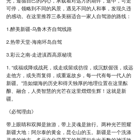
光，遵循自己的内心，承载着对远方的期许，途中，可走
可停，领略到不同的风景，遇见不同的人和事，发现久违
的感动。在这里推荐三条美丽适合一家人自驾游的路线：
1.醉美新疆-乌鲁木齐自驾线路
2.热带天堂-海南环岛自驾
3.彩云之南-走进滇西高原秘境
1. “或福或降或战死，或走或留或彷徨，或沉默倔强，或远
走他方，或失而复得，或重返故乡，每一代有每一代人的
新疆。”浩如烟海的历史和得天独厚的地理位置在这里酝
酿、融合，人类智慧的光芒在这里熠熠生辉！这就是新
疆。
《必驾理由》
带上眼睛和双脚是旅游，带上灵魂是旅行。两种光芒照耀
新疆大地：阿尔泰的黄金，昆仑山的玉。新疆是一个洗涤
灵魂的地方。多元文化背景下的新疆衍生出无数的神话故