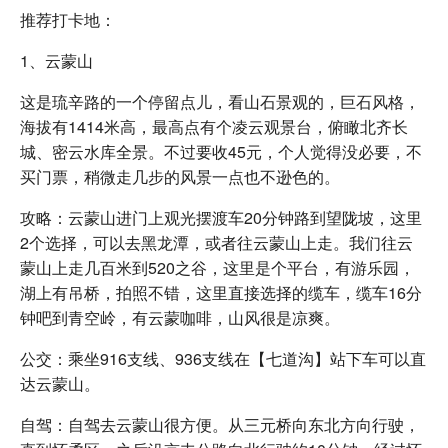
推荐打卡地：
1、云蒙山
这是琉辛路的一个停留点儿，看山石景观的，巨石风格，
海拔有1414米高，最高点有个凌云观景台，俯瞰北齐长
城、密云水库全景。不过要收45元，个人觉得没必要，不
买门票，稍微走几步的风景一点也不逊色的。
攻略：云蒙山进门上观光摆渡车20分钟路到望陇坡，这里
2个选择，可以去黑龙潭，或者往云蒙山上走。我们往云
蒙山上走几百米到520之谷，这里是个平台，有游乐园，
湖上有吊桥，拍照不错，这里直接选择的缆车，缆车16分
钟吧到青空岭，有云蒙咖啡，山风很是凉爽。
公交：乘坐916支线、936支线在【七道沟】站下车可以直
达云蒙山。
自驾：自驾去云蒙山很方便。从三元桥向东北方向行驶，