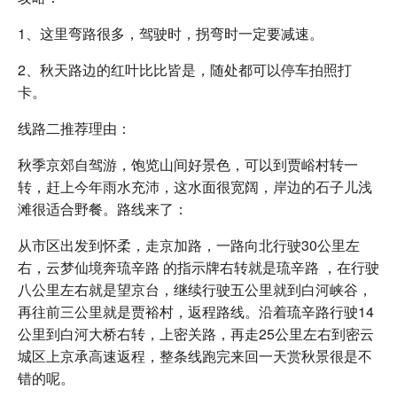
1、这里弯路很多，驾驶时，拐弯时一定要减速。
2、秋天路边的红叶比比皆是，随处都可以停车拍照打
卡。
线路二推荐理由：
秋季京郊自驾游，饱览山间好景色，可以到贾峪村转一
转，赶上今年雨水充沛，这水面很宽阔，岸边的石子儿浅
滩很适合野餐。路线来了：
从市区出发到怀柔，走京加路，一路向北行驶30公里左
右，云梦仙境奔琉辛路 的指示牌右转就是琉辛路 ，在行驶
八公里左右就是望京台，继续行驶五公里就到白河峡谷，
再往前三公里就是贾裕村，返程路线。沿着琉辛路行驶14
公里到白河大桥右转，上密关路，再走25公里左右到密云
城区上京承高速返程，整条线跑完来回一天赏秋景很是不
错的呢。