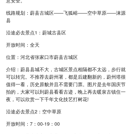
意安全。
线路规划：蔚县古城区——飞狐峪——空中草原——涞源
县
沿途必去景点1：蔚城古县区
开放时间：全天
位置：河北省张家口市蔚县古城区
介绍：蔚县县城不大，古城区景点相隔都不太远，步行就
可以转完。不推荐去蔚州署，都是后建翻新的，蔚州塔很
值得一看，历史原貌并且不需要门票。图片是去年国庆节
拍的，大家可以到蔚县看看古迹，晚上再去暖泉古镇住一
夜，可以欣赏一下千年文化技艺打树花!
沿途必去景点2：空中草原
开放时间：7：00-19：00