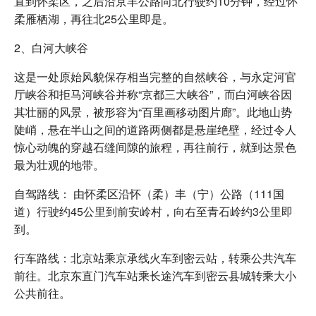
直到怀柔区，之后沿京丰公路向北行驶约10分钟，经过怀
柔雁栖湖，再往北25公里即是。
2、白河大峡谷
这是一处原始风貌保存相当完整的自然峡谷，与永定河官
厅峡谷和拒马河峡谷并称“京都三大峡谷”，而白河峡谷因
其壮丽的风景，被形容为“百里画移动图片廊”。此地山势
陡峭，悬在半山之间的道路两侧都是悬崖绝壁，经过令人
惊心动魄的穿越石缝间隙的旅程，再往前行，就到达景色
最为壮观的地带。
自驾路线： 由怀柔区沿怀（柔）丰（宁）公路（111国
道）行驶约45公里到前安岭村，向右至青石岭约3公里即
到。
行车路线：北京站乘京承线火车到密云站，转乘公共汽车
前往。北京东直门汽车站乘长途汽车到密云县城转乘大小
公共前往。