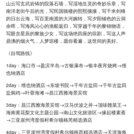
山云写玄武岩铸的院落石墙，写湿地生灵的奇妙乐章，写
南洋老街午后的光，写民国骑楼的熙熙攘攘，写千米剑锋
的日出云海，写百里南渡的大河婉转，写夕阳铺色的云洞
余晖，写海风沁心的渔船返归，写穿越千年的黎锦物语，
写眼含星辰的黎族少女，写这场绝四座的琼剧，写这人声
鼎沸的烟火气，人梦琼楼，愿你看遍，这世间的美好。
《自驾路线》
1day：海口市→盈滨半岛→古银瀑布→银丰夜宵烧烤→维
也纳酒店
2day：维也纳酒店→东坡书院→千年古盐田→千年古盐田
盐焗鸡→叶蓉海滩→昌江西雅海景宾馆
3day：昌江西雅海景宾馆→汉马伏波之井→顶味赣菜王→
海南黄花梨文化主题公园→南山文化旅游区→缘起楼素斋
→三亚崖州湾度假村希尔顿格芮精选酒店
4day：三亚崖州湾度假村希尔顿格芮精选酒店→天涯海角