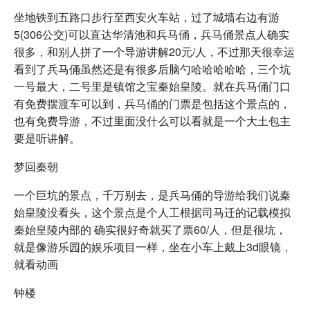
坐地铁到五路口步行至西安火车站，过了城墙右边有游
5(306公交)可以直达华清池和兵马俑，兵马俑景点人确实
很多，和别人拼了一个导游讲解20元/人，不过那天很幸运
看到了兵马俑虽然还是有很多后脑勺哈哈哈哈哈，三个坑
一号最大，二号里是镇馆之宝秦始皇陵。就在兵马俑门口
有免费摆渡车可以到，兵马俑的门票是包括这个景点的，
也有免费导游，不过里面没什么可以看就是一个大土包主
要是听讲解。
梦回秦朝
一个巨坑的景点，千万别去，是兵马俑的导游给我们说秦
始皇陵没看头，这个景点是个人工根据司马迁的记载模拟
秦始皇陵内部的 确实很好奇就买了票60/人，但是很坑，
就是像游乐园的娱乐项目一样，坐在小车上戴上3d眼镜，
就看动画
钟楼