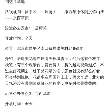
到这片草地
路线规划：昌平区——居庸关——康西草原休闲度假山庄
——京西草原
沿途必去景点1：居庸关
开放时间：全天
位置：北京市昌平区南口镇居庸关村216省道
介绍：居庸关花海在居庸关长城脚下，然后这有个栈道，
栈道上有三个观景台，需要爬山，爬的越高视角越好。不
过最好花期去，过了盛花期的话，颜色就没有那么好看，
不会特别惊艳。花很多在周围的山上，离火车远，北方的
天气还没有暖到绿草鲜花的程度，更多时候是秃秃的。
沿途必去景点2：京西草原
开放时间：全天