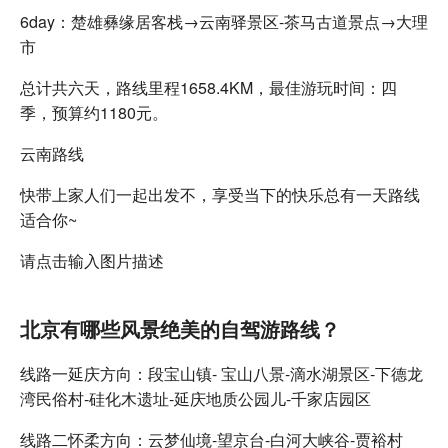
6day：楚雄彝缘居客栈→云南驿景区-茶马古道景点→大理
市
总计共六天，路线里程1658.4KM，最佳游玩时间：四
季，预算约1180元。
云南路线
快带上家人们一起出发不，享受当下的快乐总有一天路线
适合你~
请点击输入图片描述
北京有哪些风景绝美的自驾游路线？
线路一延庆方向：段宝山镇- 宝山八景-滴水湖景区-下德龙
湾民俗村-硅化木遗址-延庆地质公园儿-千家店园区
线路二怀柔方向：云梦仙境-望京台-白河大峡谷-贾裕村