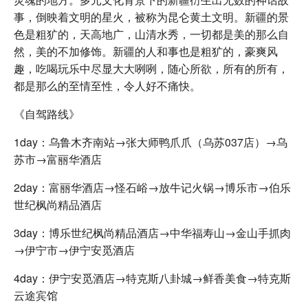
事，倒映着文明的星火，被称为昆仑黄土文明。新疆的景
色是粗犷的，天高地广，山清水秀，一切都是美的那么自
然，美的不加修饰。新疆的人和事也是粗犷的，豪爽风
趣，吃喝玩乐中尽显大大咧咧，随心所欲，所有的所有，
都是那么的至情至性，令人好不痛快。
《自驾路线》
1day：乌鲁木齐南站→张大师鸭爪爪（乌苏037店）→乌
苏市→富丽华酒店
2day：富丽华酒店→怪石峪→放牛记火锅→博乐市→伯乐
世纪枫尚精品酒店
3day：博乐世纪枫尚精品酒店→中华福寿山→金山手抓肉
→伊宁市→伊宁安觅酒店
4day：伊宁安觅酒店→特克斯八卦城→鲜香美食→特克斯
云途宾馆