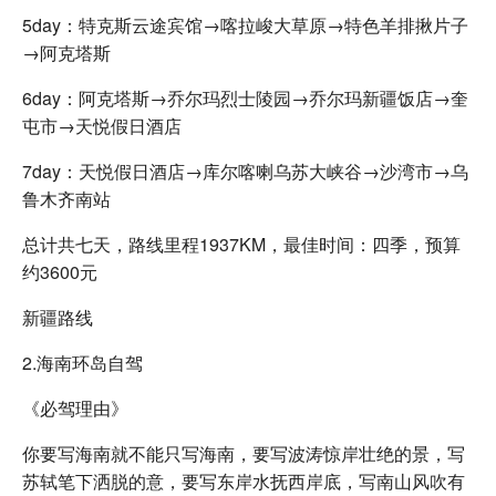
5day：特克斯云途宾馆→喀拉峻大草原→特色羊排揪片子
→阿克塔斯
6day：阿克塔斯→乔尔玛烈士陵园→乔尔玛新疆饭店→奎
屯市→天悦假日酒店
7day：天悦假日酒店→库尔喀喇乌苏大峡谷→沙湾市→乌
鲁木齐南站
总计共七天，路线里程1937KM，最佳时间：四季，预算
约3600元
新疆路线
2.海南环岛自驾
《必驾理由》
你要写海南就不能只写海南，要写波涛惊岸壮绝的景，写
苏轼笔下洒脱的意，要写东岸水抚西岸底，写南山风吹有