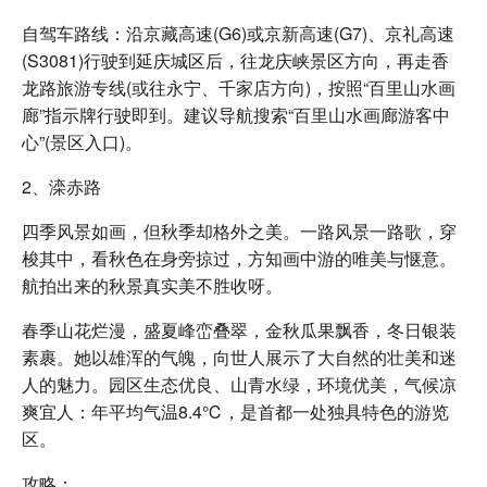
自驾车路线：沿京藏高速(G6)或京新高速(G7)、京礼高速
(S3081)行驶到延庆城区后，往龙庆峡景区方向，再走香
龙路旅游专线(或往永宁、千家店方向)，按照“百里山水画
廊”指示牌行驶即到。建议导航搜索“百里山水画廊游客中
心”(景区入口)。
2、滦赤路
四季风景如画，但秋季却格外之美。一路风景一路歌，穿
梭其中，看秋色在身旁掠过，方知画中游的唯美与惬意。
航拍出来的秋景真实美不胜收呀。
春季山花烂漫，盛夏峰峦叠翠，金秋瓜果飘香，冬日银装
素裹。她以雄浑的气魄，向世人展示了大自然的壮美和迷
人的魅力。园区生态优良、山青水绿，环境优美，气候凉
爽宜人：年平均气温8.4℃，是首都一处独具特色的游览
区。
攻略：