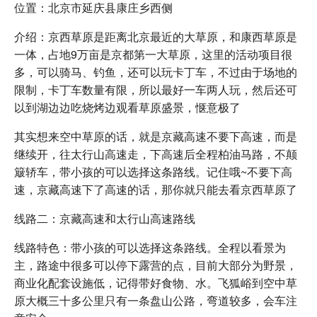
位置：北京市延庆县康庄乡西侧
介绍：京西草原是距离北京最近的大草原，和康西草原是
一体，占地9万亩是京都第一大草原，这里的活动项目很
多，可以骑马、钓鱼，还可以玩卡丁车，不过由于场地的
限制，卡丁车数量有限，所以最好一车两人玩，然后还可
以到湖边边吃烧烤边观看草原盛景，惬意极了
其实想来空中草原的话，就是京藏高速不要下高速，而是
继续开，往太行山高速走，下高速后全程柏油马路，不颠
簸轿车，带小孩的可以选择这条路线。记住哦~不要下高
速，京藏高速下了高速的话，那你就只能去看京西草原了
线路二：京藏高速和太行山高速路线
线路特色：带小孩的可以选择这条路线。全程以看景为
主，路途中很多可以停下露营的点，目前大部分为野景，
商业化配套设施低，记得带好食物、水。飞狐峪到空中草
原大概三十多公里只有一条盘山公路，弯道较多，会车注