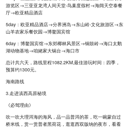
游览区→三亚亚龙湾人间天堂-鸟巢度假村→海阔天空泰餐
厅→欧亚精品酒店
5day：欧亚精品酒店→分界洲岛→东山岭-文化旅游区→东
山羊农家乐餐饮园→博鳌国宾馆
6day：博鳌国宾馆→东郊椰林风景区→铜鼓岭→海口太鹅
湖动物基地→咱姥家大锅台→海口市
总计共六天，路线里程1082.2KM,最佳游玩时间：四季，
预算约1300元。
海南路线
3.走进滇西高原秘境
《必驾理由》
吹一吹大理洱海的海风，品一品普洱的茶，吃一碗蒙自过
桥米线，赏一赏普者黑荷花，逛逛西双版纳的夜市，看看