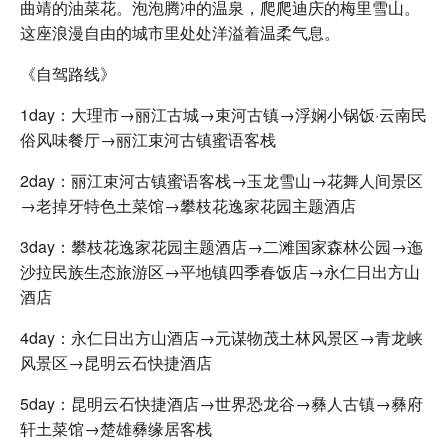
曲靖的油菜花。泡泡腾冲的温泉，爬爬迪庆的梅里雪山。
这座浪漫自由的城市里处处洋溢着温柔气息。
《自驾路线》
1day：大理市→丽江古城→束河古镇→浮娴小锅饭·云南民
俗风味餐厅→丽江束河古镇蜜语客栈
2day：丽江束河古镇蜜语客栈→玉龙雪山→花舞人间景区
→老掉牙特色土菜馆→攀枝花逸家花园主题酒店
3day：攀枝花逸家花园主题酒店→二滩国家森林公园→迤
沙拉民族生态旅游区→平地镇四季春饭店→永仁日出方山
酒店
4day：永仁日出方山酒店→元谋物茂土林风景区→青龙峡
风景区→昆明云石快捷酒店
5day：昆明云石快捷酒店→世界恐龙谷→彝人古镇→彝府
轩土菜馆→楚雄彝缘居客栈