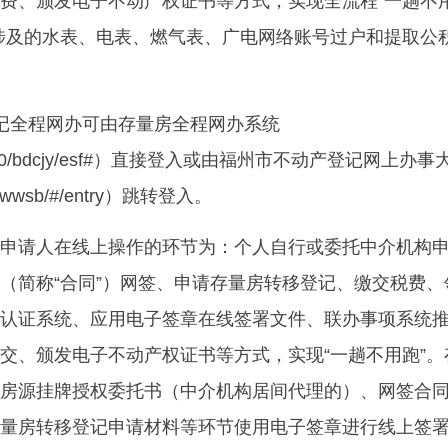
费、颁发电子不动产权证书等方式，实现全流程“一趟不
涉及的水表、电表、燃气表、广电网络账号过户和提取公
记全程网办可由存量房全程网办系统
.63:7000/bdcjy/esf#）直接登入或由福州市不动产登记网上办事
m/fjwwsb/#/entry）跳转登入。
申请人在线上操作的环节为：个人自行或委托中介机构
（简称“合同”）网签、申请存量房转移登记、缴交税费、
认证系统、应用电子签章在线签署文件、联办事项系统
交、颁发电子不动产权证书等方式，实现“一趟不用跑”。
房源挂牌授权委托书（中介机构居间代理的）、网签合
量房转移登记申请材料等环节使用电子签章进行线上签