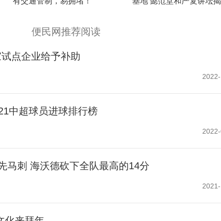
有交通管制，易拥堵！
基地 懿范堂和严复讲坛
馆
便民网推荐阅读
三家试点企业给予补助
2022-
021中超球员进球排行榜
2022-
领先马刺 海沃德砍下全队最高的14分
2021-
文化来拜年