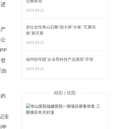
点燃希望
接进
2023-03-11
首位女性寿山石雕“国大师”办展 “艺耀东
动产
南”展开展
书公
2023-03-11
PP
福州软件园“企业黑科技产品展馆”开馆
产登
2023-03-11
可由
精彩 | 炫图
定的
记全
的申