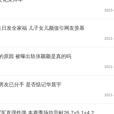
2023-
生日发全家福 儿子女儿颜值引网友羡慕
2021-
的原因 被曝出轨张颖颖是真的吗
2021-
男友已分手 是否惦记华晨宇
2021-
理炸弹 本赛季场均贡献26.7+5.1+4.2