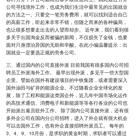
公司寻找境外工作，也成为我们生活中最常见的出国就业
的方法之一。只要交一笔劳务费用，就可以找到适合自己
的高薪工作，听起来非常不错，但随之而来的各种骗局，
也让很多想要走出去的人望而却步。 近年来，我们看到很
多关于出国淘金反而被骗的新闻，不仅损失了金钱，也要
面对只身漂泊异国的无助和辛酸。在此小编温馨提示：出
国就业一定要选正规的劳务公司。
三、通过国内的公司直接外派 目前我国有很多国内公司招
聘员工外派海外工作。 最早出现外派，多见于一些大型国
企里。譬如在国外有建设项目的中铁集团，或者需要深入
国外油田与矿井的能源企业。不过随着企业全球化的发
展，除了工程和能源这类国企外，近几年中国市场化运作
的高技术通信、消费电子和新能源等等各行各业的公司也
开始派出雇员驻外工作。 除了国内公司直接外派，还有很
多外企公司在国内分公司招聘，进入了外企就有很大机会
可以去国外工作，也有外企直接招聘外派员工。 每年的
3、4、9、10月份，是求职的黄金时期，求职者可以通过