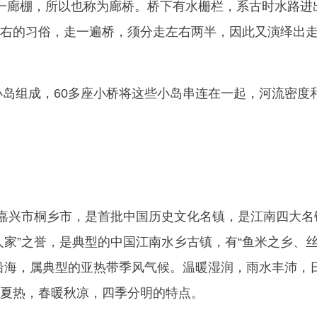
一廊棚，所以也称为廊桥。桥下有水栅栏，系古时水路进
右的习俗，走一遍桥，须分走左右两半，因此又演绎出
座小岛组成，60多座小桥将这些小岛串连在一起，河流密度
兴市桐乡市，是首批中国历史文化名镇，是江南四大名
人家”之誉，是典型的中国江南水乡古镇，有“鱼米之乡、
沿海，属典型的亚热带季风气候。温暖湿润，雨水丰沛，
夏热，春暖秋凉，四季分明的特点。