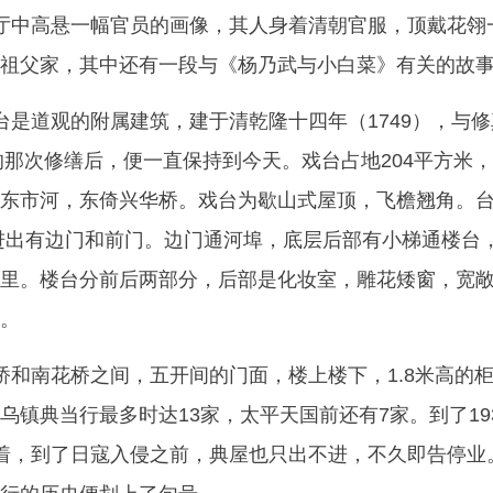
厅中高悬一幅官员的画像，其人身着清朝官服，顶戴花翎
祖父家，其中还有一段与《杨乃武与小白菜》有关的故
台是道观的附属建筑，建于清乾隆十四年（1749），与
年的那次修缮后，便一直保持到今天。戏台占地204平方米
东市河，东倚兴华桥。戏台为歇山式屋顶，飞檐翘角。
进出有边门和前门。边门通河埠，底层后部有小梯通楼台
里。楼台分前后两部分，后部是化妆室，雕花矮窗，宽
。
桥和南花桥之间，五开间的门面，楼上楼下，1.8米高的
乌镇典当行最多时达13家，太平天国前还有7家。到了19
着，到了日寇入侵之前，典屋也只出不进，不久即告停业