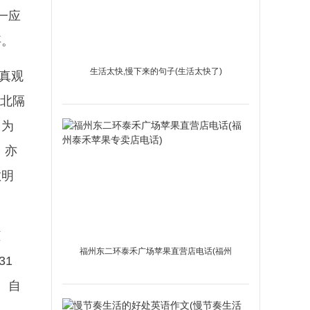
一应
事。
生活太快,慢下来的句子(生活太快了)
修真观
，北隔
台为
，亦
敞明
柜
福州东二环泰禾广场苹果直营店电话(福州
31
泰禾苹果专卖店电话)
。自