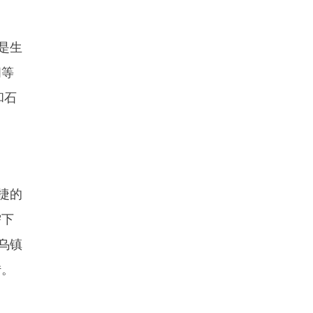
是生
阁等
和石
捷的
需下
乌镇
转。