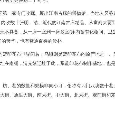
行的历史便划上了句号。
国第一家专门收藏、展出江南古床的博物馆，当地人又称
米，内收数十张明、清、近代的江南古床精品。从富商大贾
无不具备，从一床一室到一床多室(床内备有化妆间、卫
们的奢华，也有普通百姓的俭朴。
的蓝印花布世界闻名，乌镇则是蓝印花布的原产地之一。
址在南栅，清光绪迁址于此，系蓝印花布制作基地，也
、坊、巷的数量和规模非同小可，俗称有四门八坊数十巷
大街、通里大街、南大街、中大街、北大街、观前街和