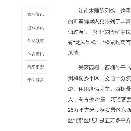
江南木雕陈列馆，这里
娱乐资讯
的正室偏屋内更陈列了丰富
游戏资讯
仙过海”、“郭子仪祝寿”等
生活频道
有“龙凤呈祥”、“松鼠吃葡
风情。
体育资讯
汽车消费
景区西栅，西栅位于乌
州和桐乡市区，交通十分便
学习频道
游、休闲度假为主。西栅景区
入，有古桥72座，河道密
25万平方米，横贯景区东西
区北部区域则是五万多平方