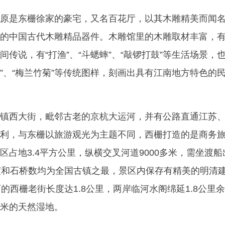
原是东栅徐家的豪宅，又名百花厅，以其木雕精美而闻
的中国古代木雕精品器件。木雕馆里的木雕取材丰富，有
民间传说，有“打渔”、“斗蟋蟀”、“敲锣打鼓”等生活场景，
萄”、“梅兰竹菊”等传统图样，刻画出具有江南地方特色的
镇西大街，毗邻古老的京杭大运河，并有公路直通江苏
利，与东栅以旅游观光为主题不同，西栅打造的是商务
占地3.4平方公里，纵横交叉河道9000多米，需坐渡船
度和石桥数均为全国古镇之最，景区内保存有精美的明清
的西栅老街长度达1.8公里，两岸临河水阁绵延1.8公里
米的天然湿地。