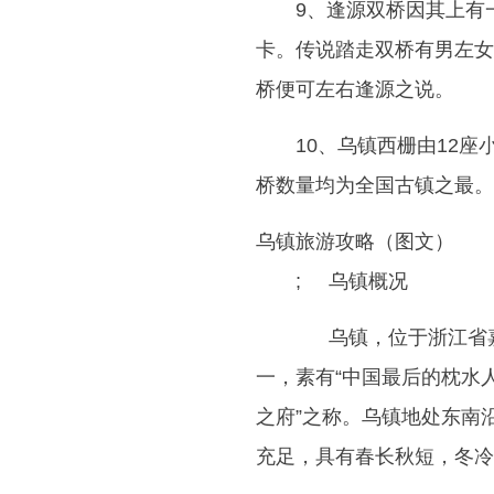
9、逢源双桥因其上有
卡。传说踏走双桥有男左女
桥便可左右逢源之说。
10、乌镇西栅由12
桥数量均为全国古镇之最。
乌镇旅游攻略（图文）
; 乌镇概况
乌镇，位于浙江省嘉
一，素有“中国最后的枕水
之府”之称。乌镇地处东南
充足，具有春长秋短，冬冷