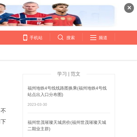
✕
手机站
搜索
频道
学习 | 范文
福州地铁4号线线路图换乘(福州地铁4号线
站点出入口分布图)
2023-03-30
条不
阁下
福州世茂璀璨天城房价(福州世茂璀璨天城
二期业主群)