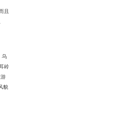
而且
卫
。乌
耳岭
旅游
风貌