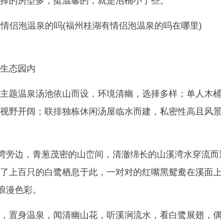
择的房型多，挺温馨的，就是泡桶小了些。
生态园内
主题温泉汤池依山而设，环境清幽，选择多样；单人木
视野开阔；联排独栋休闲汤屋临水而建，私密性高且风
溪湾旁边，青葱茂密的山峦间，清澈绵长的山溪湾水穿流而
了上百只的白鹭栖息于此，一对对的红嘴黑鸳鸯在溪面
份浪漫色彩。
，置身温泉，闻清幽山花，听溪涧流水，看白鹭展翅，