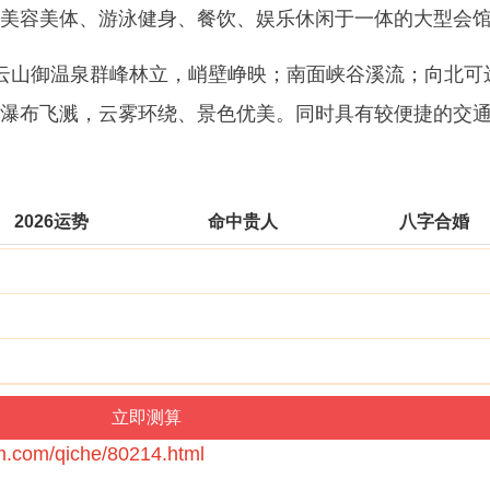
美容美体、游泳健身、餐饮、娱乐休闲于一体的大型会
云山御温泉群峰林立，峭壁峥映；南面峡谷溪流；向北可
瀑布飞溅，云雾环绕、景色优美。同时具有较便捷的交
2026运势
命中贵人
八字合婚
m.com/qiche/80214.html