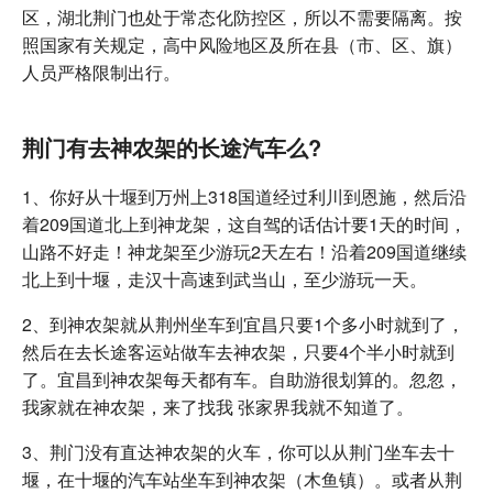
区，湖北荆门也处于常态化防控区，所以不需要隔离。按
照国家有关规定，高中风险地区及所在县（市、区、旗）
人员严格限制出行。
荆门有去神农架的长途汽车么?
1、你好从十堰到万州上318国道经过利川到恩施，然后沿
着209国道北上到神龙架，这自驾的话估计要1天的时间，
山路不好走！神龙架至少游玩2天左右！沿着209国道继续
北上到十堰，走汉十高速到武当山，至少游玩一天。
2、到神农架就从荆州坐车到宜昌只要1个多小时就到了，
然后在去长途客运站做车去神农架，只要4个半小时就到
了。宜昌到神农架每天都有车。自助游很划算的。忽忽，
我家就在神农架，来了找我 张家界我就不知道了。
3、荆门没有直达神农架的火车，你可以从荆门坐车去十
堰，在十堰的汽车站坐车到神农架（木鱼镇）。或者从荆