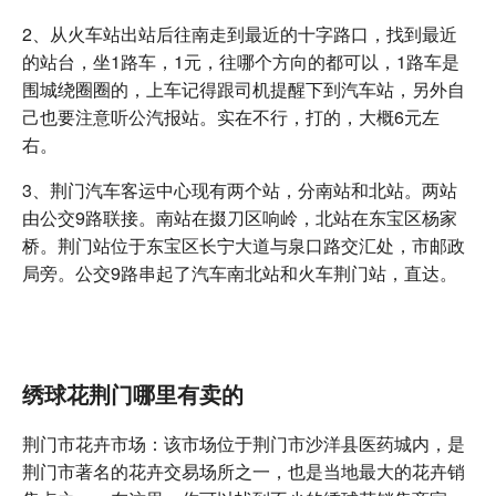
2、从火车站出站后往南走到最近的十字路口，找到最近
的站台，坐1路车，1元，往哪个方向的都可以，1路车是
围城绕圈圈的，上车记得跟司机提醒下到汽车站，另外自
己也要注意听公汽报站。实在不行，打的，大概6元左
右。
3、荆门汽车客运中心现有两个站，分南站和北站。两站
由公交9路联接。南站在掇刀区响岭，北站在东宝区杨家
桥。荆门站位于东宝区长宁大道与泉口路交汇处，市邮政
局旁。公交9路串起了汽车南北站和火车荆门站，直达。
绣球花荆门哪里有卖的
荆门市花卉市场：该市场位于荆门市沙洋县医药城内，是
荆门市著名的花卉交易场所之一，也是当地最大的花卉销