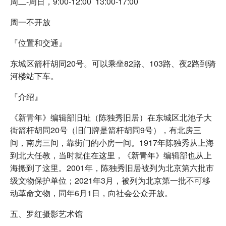
周二-周日，9:00-12:00 13:00-17:00
周一不开放
『位置和交通』
东城区箭杆胡同20号。可以乘坐82路、103路、夜2路到骑
河楼站下车。
『介绍』
《新青年》编辑部旧址（陈独秀旧居）在东城区北池子大
街箭杆胡同20号（旧门牌是箭杆胡同9号），有北房三
间，南房三间，靠街门的小房一间。1917年陈独秀从上海
到北大任教，当时就住在这里，《新青年》编辑部也从上
海搬到了这里。2001年，陈独秀旧居被列为北京第六批市
级文物保护单位；2021年3月，被列为北京第一批不可移
动革命文物，同年6月1日，向社会公众开放。
五、罗红摄影艺术馆