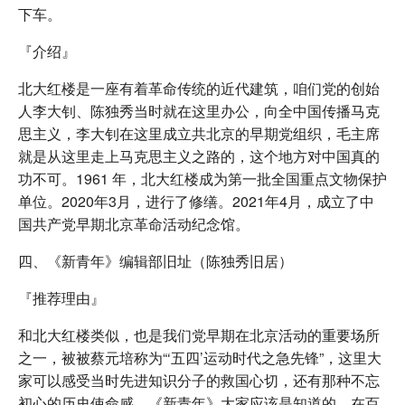
下车。
『介绍』
北大红楼是一座有着革命传统的近代建筑，咱们党的创始
人李大钊、陈独秀当时就在这里办公，向全中国传播马克
思主义，李大钊在这里成立共北京的早期党组织，毛主席
就是从这里走上马克思主义之路的，这个地方对中国真的
功不可。1961 年，北大红楼成为第一批全国重点文物保护
单位。2020年3月，进行了修缮。2021年4月，成立了中
国共产党早期北京革命活动纪念馆。
四、《新青年》编辑部旧址（陈独秀旧居）
『推荐理由』
和北大红楼类似，也是我们党早期在北京活动的重要场所
之一，被被蔡元培称为“‘五四’运动时代之急先锋”，这里大
家可以感受当时先进知识分子的救国心切，还有那种不忘
初心的历史使命感。《新青年》大家应该是知道的，在百