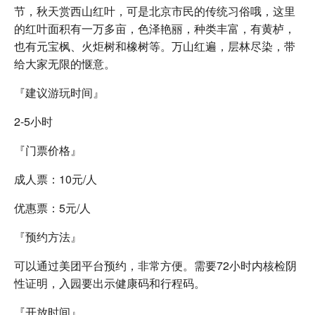
节，秋天赏西山红叶，可是北京市民的传统习俗哦，这里
的红叶面积有一万多亩，色泽艳丽，种类丰富，有黄栌，
也有元宝枫、火炬树和橡树等。万山红遍，层林尽染，带
给大家无限的惬意。
『建议游玩时间』
2-5小时
『门票价格』
成人票：10元/人
优惠票：5元/人
『预约方法』
可以通过美团平台预约，非常方便。需要72小时内核检阴
性证明，入园要出示健康码和行程码。
『开放时间』