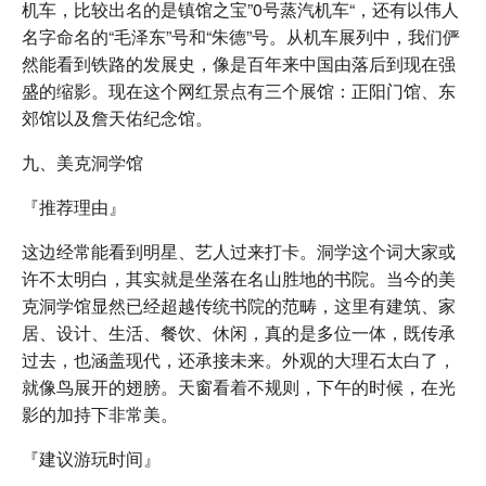
机车，比较出名的是镇馆之宝”0号蒸汽机车“，还有以伟人
名字命名的“毛泽东”号和“朱德”号。从机车展列中，我们俨
然能看到铁路的发展史，像是百年来中国由落后到现在强
盛的缩影。现在这个网红景点有三个展馆：正阳门馆、东
郊馆以及詹天佑纪念馆。
九、美克洞学馆
『推荐理由』
这边经常能看到明星、艺人过来打卡。洞学这个词大家或
许不太明白，其实就是坐落在名山胜地的书院。当今的美
克洞学馆显然已经超越传统书院的范畴，这里有建筑、家
居、设计、生活、餐饮、休闲，真的是多位一体，既传承
过去，也涵盖现代，还承接未来。外观的大理石太白了，
就像鸟展开的翅膀。天窗看着不规则，下午的时候，在光
影的加持下非常美。
『建议游玩时间』