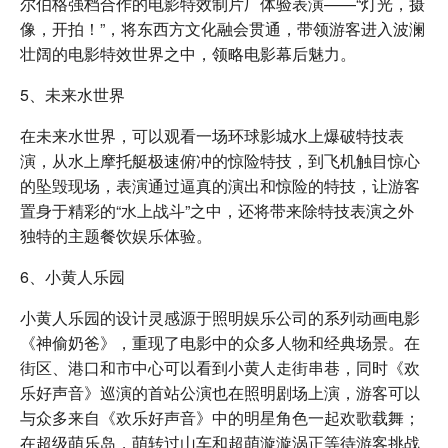
尔伯格强档合作的电影特效制片厂体验表演——“灯光，摄
像，开拍！”，将东西方文化融会贯通，带领游客进入波澜
壮阔的电影特效世界之中，领略电影幕后魅力。
5、未来水世界
在未来水世界，可以观看一场环球影城水上爆破特技表
演，从水上摩托艇极速俯冲的惊险特技，到飞机触目惊心
的坠毁现场，表演通过逼真的演出和惊险的特技，让游客
置身于精彩的“水上战斗”之中，还将带来除特技表演之外
独特的主题餐饮娱乐体验。
6、小黄人乐园
小黄人乐园的设计灵感源于照明娱乐公司的系列动画电影
《神偷奶爸》，重现了电影中的众多人物和经典场景。在
街区、港口和市中心可以看到小黄人走街串巷，同时《欢
乐好声音》巡演的首站公演也在照明剧场上演，游客可以
与众多来自《欢乐好声音》中的明星角色一起欢歌载舞；
在超级萌乐岛，萌转过山车和超萌漩漩涡正等待游客挑战