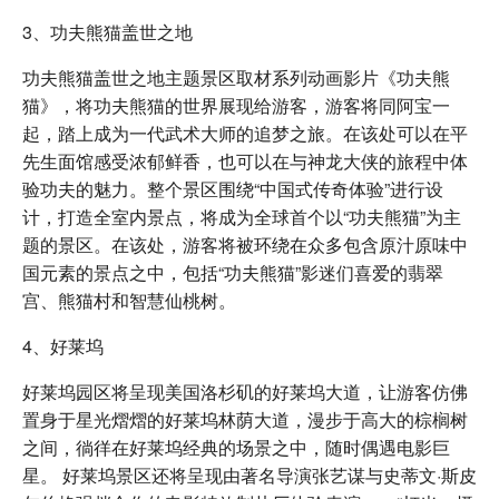
3、功夫熊猫盖世之地
功夫熊猫盖世之地主题景区取材系列动画影片《功夫熊
猫》，将功夫熊猫的世界展现给游客，游客将同阿宝一
起，踏上成为一代武术大师的追梦之旅。在该处可以在平
先生面馆感受浓郁鲜香，也可以在与神龙大侠的旅程中体
验功夫的魅力。整个景区围绕“中国式传奇体验”进行设
计，打造全室内景点，将成为全球首个以“功夫熊猫”为主
题的景区。在该处，游客将被环绕在众多包含原汁原味中
国元素的景点之中，包括“功夫熊猫”影迷们喜爱的翡翠
宫、熊猫村和智慧仙桃树。
4、好莱坞
好莱坞园区将呈现美国洛杉矶的好莱坞大道，让游客仿佛
置身于星光熠熠的好莱坞林荫大道，漫步于高大的棕榈树
之间，徜徉在好莱坞经典的场景之中，随时偶遇电影巨
星。 好莱坞景区还将呈现由著名导演张艺谋与史蒂文·斯皮