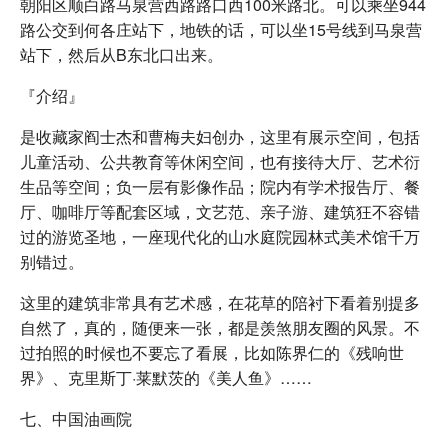
朝阳区顺白路马泉营西路路口西100米路北。可以乘坐944
路公交到何各庄站下，地铁的话，可以坐15号线到马泉营
站下，然后从B东北口出来。
『介绍』
是收藏家阎士杰和曹梅夫妇创办，这里有展示空间，包括
儿童活动、公共教育等休闲空间，也有接待大厅、艺术衍
生品等空间；负一层有影像作品；院内有学术报告厅、餐
厅、咖啡厅等配套区域，文艺范、亲子游、建筑狂不容错
过的游览圣地，一座现代化的山水庭院园林式美术馆千万
别错过。
这里的建筑非常具有艺术感，在花草的陪衬下看着别提多
自然了，真的，随便来一张，都是羡煞朋友圈的风景。不
过拍照的时候也不要忘了看展，比如陈界仁的《残响世
界》、克里斯丁·莱默茨的《美人鱼》……
七、中国油画院