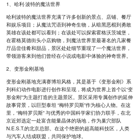
1、哈利·波特的魔法世界
哈利波特的魔法世界充满了许多创新的景点、店铺、餐厅
和娱乐项目；从魔法咒语到神奇生物，从暗黑恶棍到勇敢
英雄在该处都可以看到；在该处可以探索霍格沃茨城堡，
在霍格莫德街头小店购物，到魔法世界里最著名的几家餐
厅品尝佳肴和甜品，景区处处细节重现了一个魔法世界，
带领游客来到他们曾经在小说或电影中体验的神奇世界。
2、变形金刚基地
变形⾦刚基地充满赛博坦⻛格，其是基于《变形金刚》系
列科幻动作电影进行创作和呈现，将成为世界上首个以“变
形金刚”为主题打造的主题景区。景区采用专属创作的延伸
故事背景，以巨型泰坦 “梅特罗贝斯”作为核心人物。在这
里，“梅特罗贝斯” 与优秀的中国科学家们协力联手，在北
京近郊选定一处富含能量晶体的场地，作为巢穴部队
N.E.S.T.的北京总部。在这个绝密的超高能科技区，人类
与汽车人结成联盟，共同保护地球。