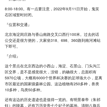
8:00-18:00。有一点要注意，2022年9月11日开始，鬼笑
石区域暂时封闭。
『位置和交通』
北京海淀闵庄路与香山南路交叉口西行100米。过去的话
公交还是很方便的，大家坐318、698、360路到南河滩站
下即可。
『介绍』
这个景点在北京西边的小西山，海淀、石景山、门头沟三
区交界，是不是感觉很大，没错，的确很大，总面积有
5970公顷，大概有6000个世界杯决赛的足球场大小，是离
市区最近的国家级森林公园。这边植物有250多种，兽类
10多种，鸟类50多种。
还有这边的历史遗迹也是值得一览的。有明景泰帝（朱祁
钰）的陵墓，还有万历皇帝七个妃子的墓地。清朝八旗兵