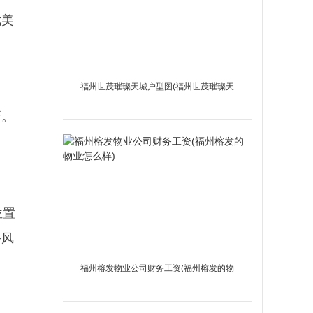
优美
福州世茂璀璨天城户型图(福州世茂璀璨天
城价格下降了吗?)
新。
位置
俗风
福州榕发物业公司财务工资(福州榕发的物
业怎么样)