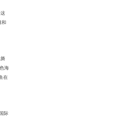
为这
滩和
。
光旖
色海
鱼在
国际