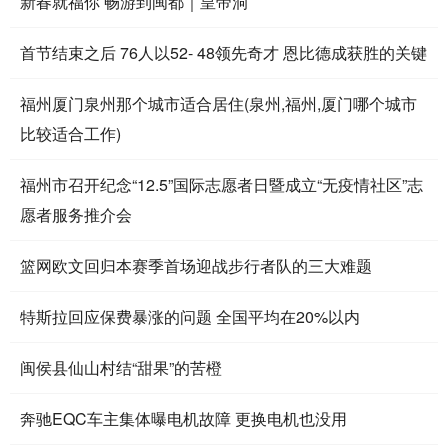
新春就福你 畅游到闽都｜皇帝洞
首节结束之后 76人以52- 48领先奇才 恩比德成获胜的关键
福州厦门泉州那个城市适合居住(泉州,福州,厦门哪个城市
比较适合工作)
福州市召开纪念“12.5”国际志愿者日暨成立“无疫情社区”志
愿者服务推介会
篮网欧文回归本赛季首场迎战步行者队的三大难题
特斯拉回应保费暴涨的问题 全国平均在20%以内
闽侯县仙山村结“甜果”的苦橙
奔驰EQC车主集体曝电机故障 更换电机也没用