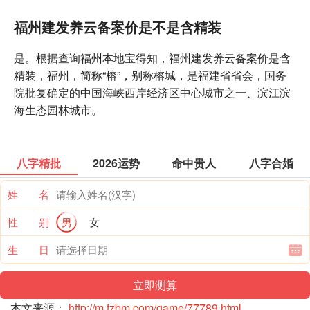
福州建发养云备案价是不是含精装
是。根据查询福州本地宝得知，福州建发养云备案价是含
精装，福州，简称“榕”，别称榕城，是福建省省会，国务
院批复确定的中国海峡西岸经济区中心城市之一、滨江滨
海生态园林城市。
八字精批
2026运势
命中贵人
八字合婚
姓 名
性 别
男
女
生 日
本文来源：
http://m.fzbm.com/game/77789.html