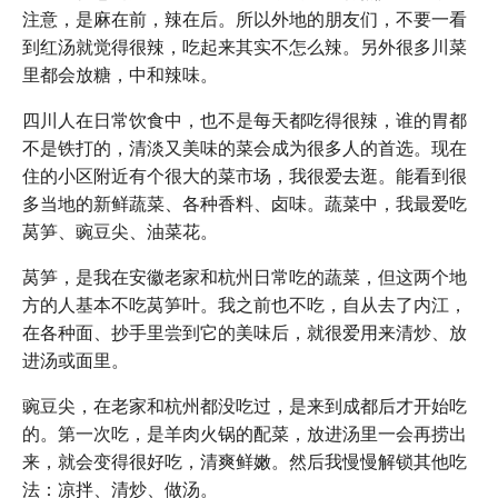
注意，是麻在前，辣在后。所以外地的朋友们，不要一看
到红汤就觉得很辣，吃起来其实不怎么辣。另外很多川菜
里都会放糖，中和辣味。
四川人在日常饮食中，也不是每天都吃得很辣，谁的胃都
不是铁打的，清淡又美味的菜会成为很多人的首选。现在
住的小区附近有个很大的菜市场，我很爱去逛。能看到很
多当地的新鲜蔬菜、各种香料、卤味。蔬菜中，我最爱吃
莴笋、豌豆尖、油菜花。
莴笋，是我在安徽老家和杭州日常吃的蔬菜，但这两个地
方的人基本不吃莴笋叶。我之前也不吃，自从去了内江，
在各种面、抄手里尝到它的美味后，就很爱用来清炒、放
进汤或面里。
豌豆尖，在老家和杭州都没吃过，是来到成都后才开始吃
的。第一次吃，是羊肉火锅的配菜，放进汤里一会再捞出
来，就会变得很好吃，清爽鲜嫩。然后我慢慢解锁其他吃
法：凉拌、清炒、做汤。