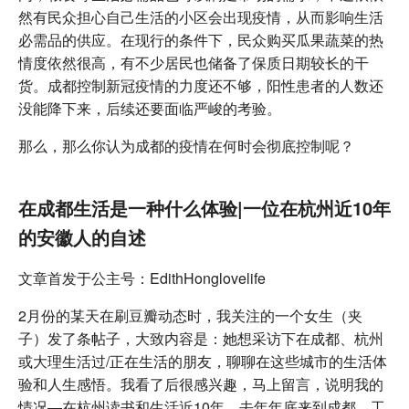
然有民众担心自己生活的小区会出现疫情，从而影响生活
必需品的供应。在现行的条件下，民众购买瓜果蔬菜的热
情度依然很高，有不少居民也储备了保质日期较长的干
货。成都控制新冠疫情的力度还不够，阳性患者的人数还
没能降下来，后续还要面临严峻的考验。
那么，那么你认为成都的疫情在何时会彻底控制呢？
在成都生活是一种什么体验|一位在杭州近10年
的安徽人的自述
文章首发于公主号：EdithHonglovelife
2月份的某天在刷豆瓣动态时，我关注的一个女生（夹
子）发了条帖子，大致内容是：她想采访下在成都、杭州
或大理生活过/正在生活的朋友，聊聊在这些城市的生活体
验和人生感悟。我看了后很感兴趣，马上留言，说明我的
情况—在杭州读书和生活近10年，去年年底来到成都，工