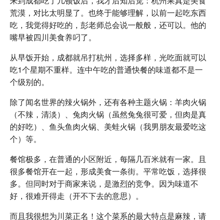
来到成都吃了几顿饭后，我才后知后觉：杭州果真是美食
荒漠，对比太明显了。也终于能够理解，以前一起吃东西
吃，我觉得好吃的，彭老师总会说一般般，还可以。他的
嘴早被四川美食养叼了。
从早饭开始，成都就吊打杭州，选择多样，光吃面就可以
吃1个星期不重样。连中午吃的普通快餐的味道都不是一
个级别的。
除了闻名世界的辣火锅外，还有各种主题火锅：羊肉火锅
（不辣，清淡）、兔肉火锅（虽然兔兔很可爱，但肉是真
的好吃）、鱼头鱼肉火锅、美蛙火锅（我男朋友最爱吃这
个）等。
餐馆极多，在普通的小区附近，每隔几百米就有一家。且
很多餐馆开在一起，形成美食一条街。平常吃饭，选择很
多。但同时对于商家来说，是激烈的竞争。因为味道不
好，很难开得走（开不下去的意思）。
而且我很想为川菜正名！这个菜系的最大特点是麻辣，请