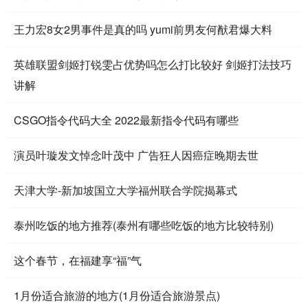
王力宏8女2男事件是真的吗 yumi前男友何猷君爆大料
英雄联盟剑姬打锐雯占优势吗怎么打比较好 剑姬打法技巧
讲解
CSGO指令代码大全 2022最新指令代码有哪些
演员叶璇发文悼念叶茂中 广告狂人因癌症晚期去世
天津大学-新加坡国立大学福州联合学院揭幕式
泰州吃饭的地方推荐(泰州有哪些吃饭的地方比较特别)
这个春节，在福建享“福”气
1月份适合旅游的地方(1月份适合旅游景点)