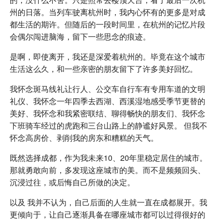
州的日落。当列车驶离杭州时，我内心怀有的更多是对成
都生活的期许。但随后的一段时间里，在杭州的记忆片段
会偶尔闯进脑海，留下一些思念的痕迹。
是啊，即使离开，我还是深爱着杭州的。毕竟在这个城市
生活这么久，和一些亲密的朋友留下了许多美好回忆。
我怀念斑马线礼让行人、公交车自行车有专用车道的文明
礼仪、我怀念一年四季去西湖、西溪湿地感受季节更替的
美好、我怀念和我紧密联结、聊得畅快的朋友们、我怀念
下班骑车经过的虎跑和三台山路上的静谧好风景。 但我不
怀念高房价、剥削我的房东和糟糕的天气。
既然选择成都，作为我未来10、20年里稳定居住的城市。
那就勇敢向前，多发现这座城市的美。而不是频频回头、
沉浸过往，或后悔自己所做的决定。
以及 我并不认为，自己后面的人生就一直在成都展开。我
更倾向于，让自己逐渐具备在哪座城市都可以过得很好的