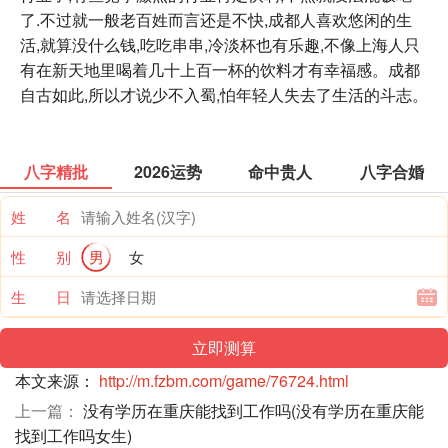
了.不过就一般老百姓而言还是不快,成都人喜欢悠闲的生
活,就算没什么钱,吃吃串串,冷淡杯也有乐趣,不像上海人只
有在新天地里喝着几十上百一杯的饮料才有幸福感。成都
自古如此,所以才说少不入蜀,怕年轻人失去了生活的斗志。
八字精批
2026运势
命中贵人
八字合婚
姓 名
性 别
男
女
生 日
本文来源：
http://m.fzbm.com/game/76724.html
上一篇：
没有学历在重庆能找到工作吗(没有学历在重庆能
找到工作吗女生)