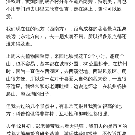
深秋时，黄灿灿的银杏树分布在道路两旁，特别美，再也
不用专门跑去哪里去欣赏银杏，走在路上，随时可以欣
赏。
我们现在住的地方（西南方），距离成都的著名景点距离
较远（东北方向）。去一趟实属不易。所以很多景点都还
没来得及逛。
上周末去植物园踏青，来回地铁就花了3个小时。想爬个
山，也不容易，基本都在城市外围，30公里起步。在杭州
时，因为一直住在西湖区，去西溪湿地、西湖风景区、爬
山很方便。所以这一点对于喜爱大自然的我来说，一直很
不适应。我经常和彭老师吐槽，边说边怀念，在杭州畅快
爬山、游西湖的日子。
但我去过的几个景点中，有非常亮眼且我赞誉很高的地
方：科普馆做得非常棒，互动性和趣味性都很强。
去年12月初，彭老师带我去看大熊猫，我们去的是市区的
成都大熊猫繁育研究基地。游玩体验非常棒。不仅近距离