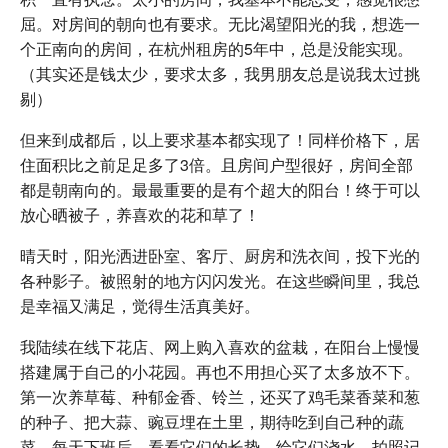
屈。对房间的朝向也有要求。无比渴望阳光的我，想选一
个正南向的房间，在杭州租房的5年中，总是没能实现。
（其实还是钱太少，要求太多，我男朋友总是说我太过挑
剔）
但来到成都后，以上要求基本都实现了！同样价格下，居
住面积比之前足足多了3倍。且房间户型很好，房间全部
都是朝南向的。最最重要的是有个超大的阳台！终于可以
放心晒被子，养喜欢的花和草了！
晴天时，阳光洒进卧室、客厅、厨房和洗衣间，投下光的
各种影子。被照射的地方闪闪发光。在这些瞬间里，我总
是幸福又满足，觉得生活真美好。
我陆续在线下花店、网上购入喜欢的盆栽，在阳台上慢慢
搭建属于自己的小花园。再也不用担心买了太多放不下。
第一次养草莓、种郁金香、铃兰，还买了鸡毛菜香菜和葱
的种子、把大蒜、豌豆埋在土里，期待吃到自己种的蔬
菜。每天下班后，看看它们的长势，给它们浇水，拍照记