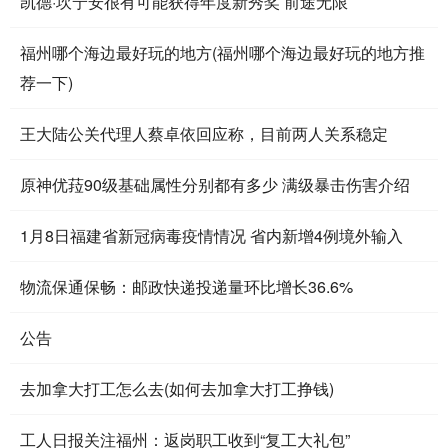
凯德·坎宁安很有可能获得年度新秀奖 前途无限
福州哪个海边最好玩的地方(福州哪个海边最好玩的地方推
荐一下)
王大陆公关代理人蔡卓依回应称，目前两人关系稳定
原神优菈90级基础属性分别都有多少 满级暴击伤害介绍
1月8日福建省新冠病毒疫情情况 省内新增4例境外输入
物流保通保畅：邮政快递投递量环比增长36.6%
公告
去加拿大打工怎么去(如何去加拿大打工挣钱)
工人日报关注福州：返岗职工收到“复工大礼包”